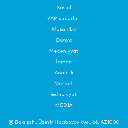
Sosial
YAP xəbərləri
Müsahibə
Dünya
Mədəniyyat
İdman
Analitik
Maraqlı
Ədəbiyyat
MEDİA
Bakı şəh., Üzeyir Hacıbəyov küç., 66, AZ1000