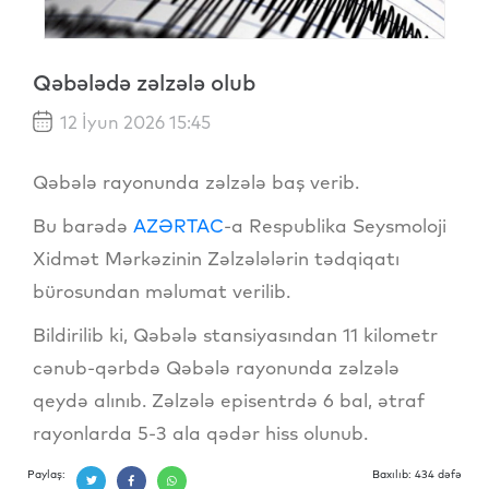
Qəbələdə zəlzələ olub
12 İyun 2026 15:45
Qəbələ rayonunda zəlzələ baş verib.
Bu barədə
AZƏRTAC
-a Respublika Seysmoloji
Xidmət Mərkəzinin Zəlzələlərin tədqiqatı
bürosundan məlumat verilib.
Bildirilib ki, Qəbələ stansiyasından 11 kilometr
cənub-qərbdə Qəbələ rayonunda zəlzələ
qeydə alınıb. Zəlzələ episentrdə 6 bal, ətraf
rayonlarda 5-3 ala qədər hiss olunub.
Paylaş:
Baxılıb: 434 dəfə