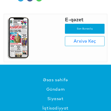
E-qəzet
Son Buraxılış
Arxivə Keç
Əsas səhifə
Gündəm
Siyasət
İqtisadiyyat