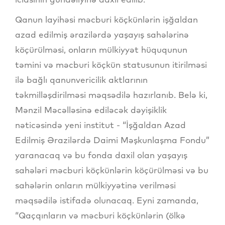
Qanun layihəsi məcburi köçkünlərin işğaldan
azad edilmiş ərazilərdə yaşayış sahələrinə
köçürülməsi, onların mülkiyyət hüququnun
təmini və məcburi köçkün statusunun itirilməsi
ilə bağlı qanunvericilik aktlarının
təkmilləşdirilməsi məqsədilə hazırlanıb. Belə ki,
Mənzil Məcəlləsinə ediləcək dəyişiklik
nəticəsində yeni institut - “İşğaldan Azad
Edilmiş Ərazilərdə Daimi Məşkunlaşma Fondu”
yaranacaq və bu fonda daxil olan yaşayış
sahələri məcburi köçkünlərin köçürülməsi və bu
sahələrin onların mülkiyyətinə verilməsi
məqsədilə istifadə olunacaq. Eyni zamanda,
“Qaçqınların və məcburi köçkünlərin (ölkə