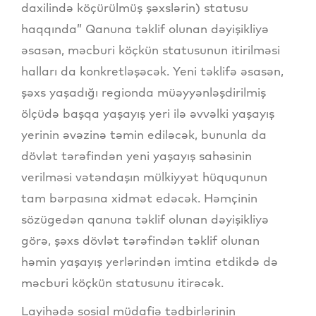
daxilində köçürülmüş şəxslərin) statusu
haqqında” Qanuna təklif olunan dəyişikliyə
əsasən, məcburi köçkün statusunun itirilməsi
halları da konkretləşəcək. Yeni təklifə əsasən,
şəxs yaşadığı regionda müəyyənləşdirilmiş
ölçüdə başqa yaşayış yeri ilə əvvəlki yaşayış
yerinin əvəzinə təmin ediləcək, bununla da
dövlət tərəfindən yeni yaşayış sahəsinin
verilməsi vətəndaşın mülkiyyət hüququnun
tam bərpasına xidmət edəcək. Həmçinin
sözügedən qanuna təklif olunan dəyişikliyə
görə, şəxs dövlət tərəfindən təklif olunan
həmin yaşayış yerlərindən imtina etdikdə də
məcburi köçkün statusunu itirəcək.
Layihədə sosial müdafiə tədbirlərinin