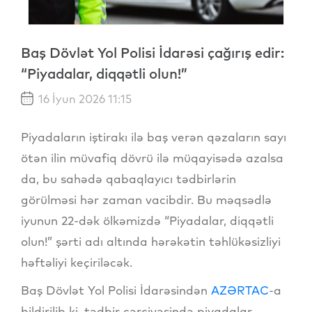
Baş Dövlət Yol Polisi İdarəsi çağırış edir:
“Piyadalar, diqqətli olun!”
16 İyun 2026 11:15
Piyadaların iştirakı ilə baş verən qəzaların sayı
ötən ilin müvafiq dövrü ilə müqayisədə azalsa
da, bu sahədə qabaqlayıcı tədbirlərin
görülməsi hər zaman vacibdir. Bu məqsədlə
iyunun 22-dək ölkəmizdə “Piyadalar, diqqətli
olun!” şərti adı altında hərəkətin təhlükəsizliyi
həftəliyi keçiriləcək.
Baş Dövlət Yol Polisi İdarəsindən
AZƏRTAC
-a
bildirilib ki, tədbir çərçivəsində piyadalar