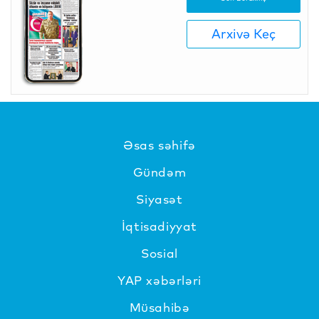
Arxivə Keç
Əsas səhifə
Gündəm
Siyasət
İqtisadiyyat
Sosial
YAP xəbərləri
Müsahibə