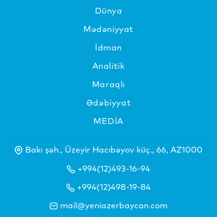
Dünya
Mədəniyyat
İdman
Analitik
Maraqlı
Ədəbiyyat
MEDİA
Bakı şəh., Üzeyir Hacıbəyov küç., 66, AZ1000
+994(12)493-16-94
+994(12)498-19-84
mail@yeniazerbaycan.com