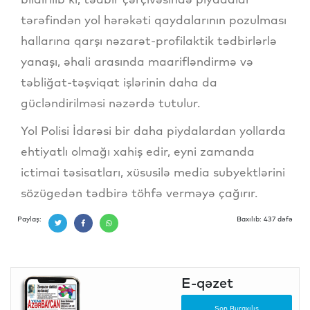
tərəfindən yol hərəkəti qaydalarının pozulması
hallarına qarşı nəzarət-profilaktik tədbirlərlə
yanaşı, əhali arasında maarifləndirmə və
təbliğat-təşviqat işlərinin daha da
gücləndirilməsi nəzərdə tutulur.
Yol Polisi İdarəsi bir daha piydalardan yollarda
ehtiyatlı olmağı xahiş edir, eyni zamanda
ictimai təsisatları, xüsusilə media subyektlərini
sözügedən tədbirə töhfə verməyə çağırır.
Paylaş:
Baxılıb: 437 dəfə
E-qəzet
Son Buraxılış