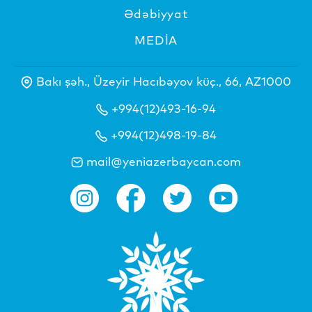
Ədəbiyyat
MEDİA
Bakı şəh., Üzeyir Hacıbəyov küç., 66, AZ1000
+994(12)493-16-94
+994(12)498-19-84
mail@yeniazerbaycan.com