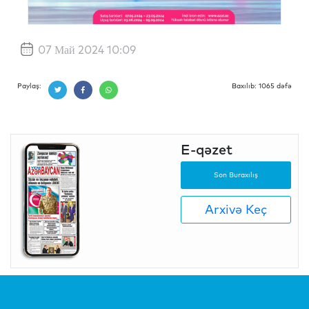
07 Май 2024 10:09
Paylaş:
Baxılıb: 1065 dəfə
E-qəzet
Son Buraxılış
Arxivə Keç