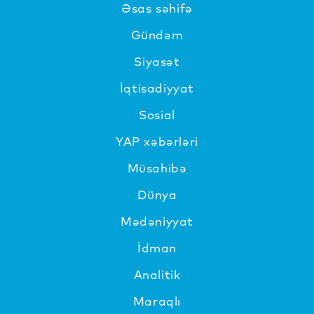
Əsas səhifə
Gündəm
Siyasət
İqtisadiyyat
Sosial
YAP xəbərləri
Müsahibə
Dünya
Mədəniyyat
İdman
Analitik
Maraqlı