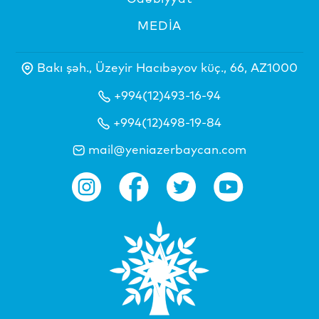
MEDİA
Bakı şəh., Üzeyir Hacıbəyov küç., 66, AZ1000
+994(12)493-16-94
+994(12)498-19-84
mail@yeniazerbaycan.com