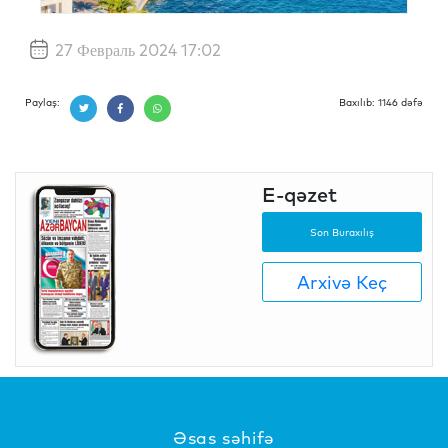
27 Февраль 2024 17:02
Paylaş:
Baxılıb: 1146 dəfə
E-qəzet
Son Buraxılış
Arxivə Keç
Əsas səhifə