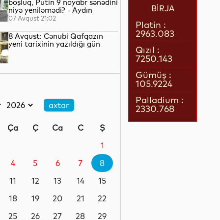
boşluq, Putin 9 noyabr sənədini
BİRJA
niyə yeniləmədi? - Aydın
QULİYEV yazır...
07 Avqust 21:02
Platin :
2963.083
8 Avqust: Cənubi Qafqazın
yeni tarixinin yazıldığı gün
Qızıl :
7250.143
07 Avqust 21:00
Gümüş :
105.9224
Azərbaycan–ABŞ tərəfdaşlığı:
Yeni geosiyasi dövrün əsas
Palladium :
konturları
2330.768
07 Avqust 20:57
Ça
Ç
Ca
C
Ş
1 il öncə İlham Əliyevin Ağ
Evdə dediklərindən sonra
1
Paşinyan niyə üzr istəmişdi?
4
5
6
7
8
07 Avqust 20:41
11
12
13
14
15
ÜST legioner xəstəliyinin
yayılmasının səbəbini açıqlayıb
18
19
20
21
22
25
26
27
28
29
07 Avqust 20:17