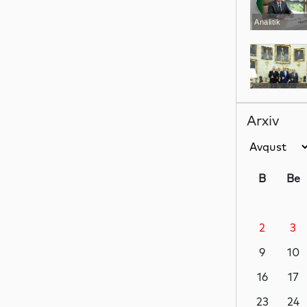
Analitik
Siyasət
Arxiv
Siyasət
B
Be
2
3
Siyasət
9
10
16
17
Dünya
23
24