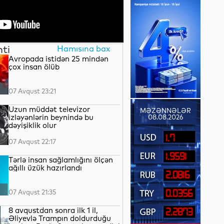
nti
Hamısına bax
Avropada istidən 25 mindən
çox insan ölüb
07 Avqust 23:21
Uzun müddət televizor
MƏZƏNNƏLƏR
izləyənlərin beynində bu
08.08.2026
dəyişiklik olur
1.7
07 Avqust 22:17
1.9591
Tərlə insan sağlamlığını ölçən
ağıllı üzük hazırlandı
2.0816
07 Avqust 21:35
0.0356
8 avqustdan sonra ilk 1 il,
2.2873
Əliyevlə Trampın doldurduğu