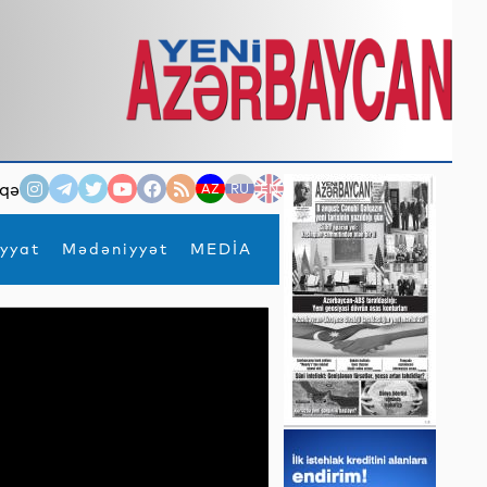
qə
AZ
RU
EN
yyat
Mədəniyyət
MEDİA
×