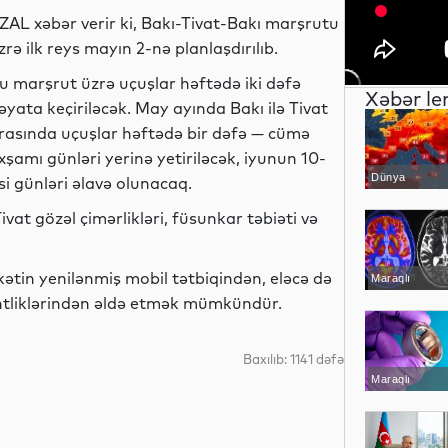
ZAL xəbər verir ki, Bakı-Tivat-Bakı marşrutu
zrə ilk reys mayın 2-nə planlaşdırılıb.
u marşrut üzrə uçuşlar həftədə iki dəfə
Xəbər le
əyata keçiriləcək. May ayında Bakı ilə Tivat
rasında uçuşlar həftədə bir dəfə — cümə
xşamı günləri yerinə yetiriləcək, iyunun 10-
Dünya
i günləri əlavə olunacaq.
at gözəl çimərlikləri, füsunkar təbiəti və
kətin yenilənmiş mobil tətbiqindən, eləcə də
Maraqlı
ntliklərindən əldə etmək mümkündür.
Baxılıb: 1141 dəfə
Maraqlı