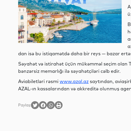
A
ü
B
h
a
a
dan isə bu istiqamətdə daha bir reys — bazar ertəs
Səyahət və istirahət üçün mükəmməl seçim olan Tiv
bənzərsiz memarlığı ilə səyahətçiləri cəlb edir.
Aviabiletləri rəsmi
www.azal.az
saytından, aviaşir
AZAL-ın kassalarından və akkreditə olunmuş age
Paylaş: