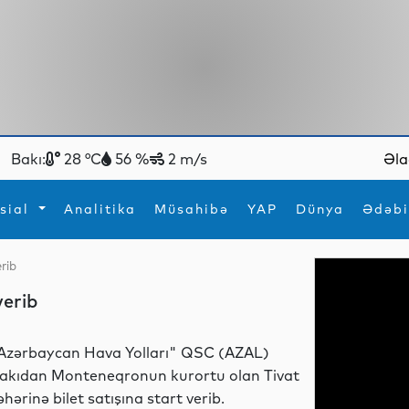
Bakı:
28 °C
56 %
2 m/s
Əla
sial
Analitika
Müsahibə
YAP
Dünya
Ədəbi
erib
ya
İdman
Maraqlı
verib
İdman
Yeni texnologiyalar
Azərbaycan Hava Yolları" QSC (AZAL)
akıdan Monteneqronun kurortu olan Tivat
əhərinə bilet satışına start verib.