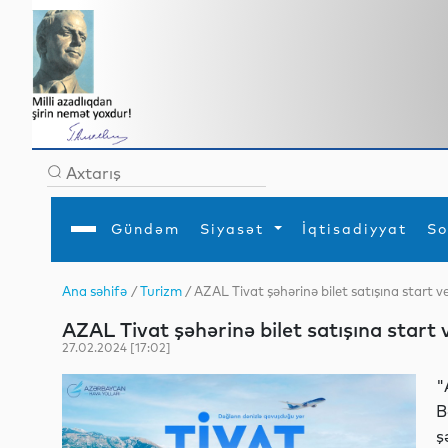
Gündəm
Siyasət
İqtisadiyyat
So
Ana səhifə
/
Turizm
/ AZAL Tivat şəhərinə bilet satışına start v
Ana səhifə
Ədəbiyyat
Siyasət
Sosial
Dün
AZAL Tivat şəhərinə bilet satışına start 
Gündəm
MEDİA
Xarici siyasət
Turizm
İqtisadiyyat
Daxili siyasət
Elm
27.02.2024 [17:02]
YAP
Din
Analitika
Hadisə
"
Mədəniyyət
Diaspor
B
Müsahibə
ş