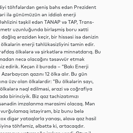
diyi töhfələrdən geniş bəhs edən Prezident
ri ilə günümüzün ən iddialı enerji
Siyasət
Dəhlizini təşkil edən TANAP və TAP, Trans-
ometr uzunluğunda birləşmiş boru xətti
dağlıq ərazidən keçir, bir hissəsi isə dənizin
lkələrin enerji təhlükəsizliyini təmin edir.
İdman
ərəfdaş ölkələrə və şirkətlərə minnətdarıq. Bu
lmadan necə olacağını təsəvvür etmək
iz edirik. Keçən il burada – “Bakı Enerji
Azərbaycan qazını 12 ölkə alır. Bu gün
Elm
na üzv olan ölkələrdir: “Bu ölkələrin sayı,
 ölkələrə nəql edilməsi, ərazi və coğrafiya
da birinciyik. Biz qaz təchizatımızı
çə sənədin imzalanma mərasimi olacaq. Mən
Dünya
i vurğulamaq istəyirəm, biz bunu belə
çox digər yataqlarla yanaşı, əlavə qaz hasil
liyinə töhfəmiz, əlbəttə ki, artacaqdır.