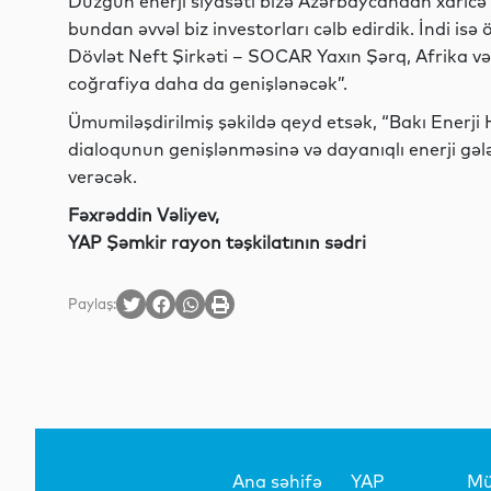
Düzgün enerji siyasəti bizə Azərbaycandan xaricə
bundan əvvəl biz investorları cəlb edirdik. İndi isə 
Dövlət Neft Şirkəti – SOCAR Yaxın Şərq, Afrika və 
coğrafiya daha da genişlənəcək”.
Ümumiləşdirilmiş şəkildə qeyd etsək, “Bakı Enerji
dialoqunun genişlənməsinə və dayanıqlı enerji g
verəcək.
Fəxrəddin Vəliyev,
YAP Şəmkir rayon təşkilatının sədri
Paylaş:
Ana səhifə
YAP
Mü