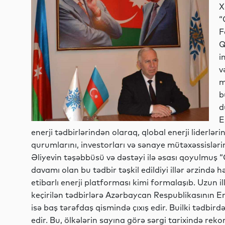
X
“
F
Q
i
v
m
b
d
E
enerji tədbirlərindən olaraq, qlobal enerji liderlərin
qurumlarını, investorları və sənaye mütəxəssisləri
Əliyevin təşəbbüsü və dəstəyi ilə əsası qoyulmuş 
davamı olan bu tədbir təşkil edildiyi illər ərzində
etibarlı enerji platforması kimi formalaşıb. Uzun ill
keçirilən tədbirlərə Azərbaycan Respublikasının E
isə baş tərəfdaş qismində çıxış edir. Builki tədbird
edir. Bu, ölkələrin sayına görə sərgi tarixində reko