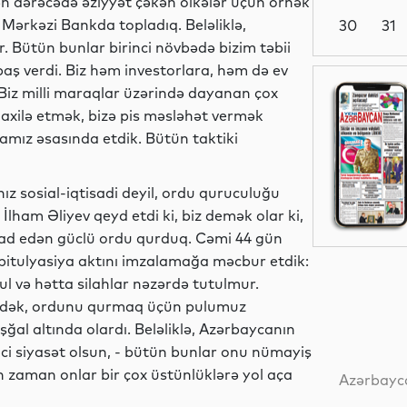
n dərəcədə əziyyət çəkən ölkələr üçün örnək
 Mərkəzi Bankda topladıq. Beləliklə,
30
31
r. Bütün bunlar birinci növbədə bizim təbii
baş verdi. Biz həm investorlara, həm də ev
İdman
 Biz milli maraqlar üzərində dayanan çox
axilə etmək, bizə pis məsləhət vermək
yamız əsasında etdik. Bütün taktiki
İqtisadiyyat
lnız sosial-iqtisadi deyil, ordu quruculuğu
İlham Əliyev qeyd etdi ki, biz demək olar ki,
 azad edən güclü ordu qurduq. Cəmi 44 gün
pitulyasiya aktını imzalamağa məcbur etdik:
İqtisadiyyat
l və hətta silahlar nəzərdə tutulmur.
 edək, ordunu qurmaq üçün pulumuz
şğal altında olardı. Beləliklə, Azərbaycanın
xarici siyasət olsun, - bütün bunlar onu nümayiş
İqtisadiyyat
an zaman onlar bir çox üstünlüklərə yol aça
Azərbayca