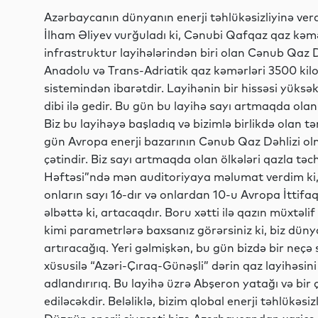
Azərbaycanın dünyanın enerji təhlükəsizliyinə ver
İlham Əliyev vurğuladı ki, Cənubi Qafqaz qaz kəmə
infrastruktur layihələrindən biri olan Cənub Qaz 
Anadolu və Trans-Adriatik qaz kəmərləri 3500 kil
sistemindən ibarətdir. Layihənin bir hissəsi yüksək 
dibi ilə gedir. Bu gün bu layihə sayı artmaqda olan ö
Biz bu layihəyə başladıq və bizimlə birlikdə olan t
gün Avropa enerji bazarının Cənub Qaz Dəhlizi o
çətindir. Biz sayı artmaqda olan ölkələri qazla təch
Həftəsi”ndə mən auditoriyaya məlumat verdim ki, 
onların sayı 16-dır və onlardan 10-u Avropa İttifaqı
əlbəttə ki, artacaqdır. Boru xətti ilə qazın müxtəlif
kimi parametrlərə baxsanız görərsiniz ki, biz dünya
artıracağıq. Yeri gəlmişkən, bu gün bizdə bir ne
xüsusilə “Azəri-Çıraq-Günəşli” dərin qaz layihəsin
adlandırırıq. Bu layihə üzrə Abşeron yatağı və bir 
ediləcəkdir. Beləliklə, bizim qlobal enerji təhlükəsiz