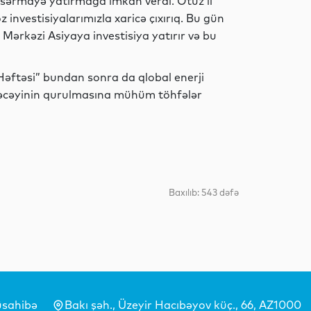
 sərmayə yatırmağa imkan verdi. Otuz il
İqtisadiyyat
öz investisiyalarımızla xaricə çıxırıq. Bu gün
Mərkəzi Asiyaya investisiya yatırır və bu
Elm
 Həftəsi” bundan sonra da qlobal enerji
ələcəyinin qurulmasına mühüm töhfələr
Sosial
Baxılıb: 543 dəfə
İqtisadiyyat
Elm
sahibə
Bakı şəh., Üzeyir Hacıbəyov küç., 66, AZ1000