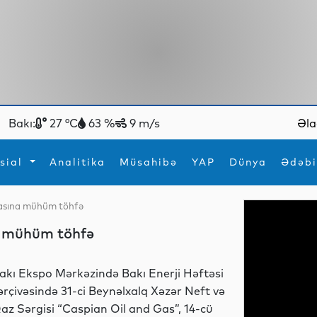
Bakı:
27 °C
63 %
9 m/s
Əla
sial
Analitika
Müsahibə
YAP
Dünya
Ədəbi
lmasına mühüm töhfə
ya
İdman
Maraqlı
na mühüm töhfə
İdman
Yeni texnologiyalar
akı Ekspo Mərkəzində Bakı Enerji Həftəsi
ərçivəsində 31-ci Beynəlxalq Xəzər Neft və
az Sərgisi “Caspian Oil and Gas”, 14-cü