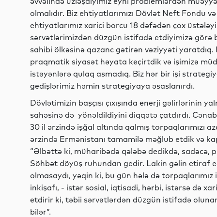
əvvəlində üzləşdiyimiz eyni problemlərdən müəyyə
olmalıdır. Biz ehtiyatlarımızı Dövlət Neft Fondu və
ehtiyatlarımız xarici borcu 18 dəfədən çox üstələyi
sərvətlərimizdən düzgün istifadə etdiyimizə görə 
sahibi ölkəsinə qazanc gətirən vəziyyəti yaratdıq.
praqmatik siyasət həyata keçirtdik və işimizə müd
istəyənlərə qulaq asmadıq. Biz hər bir işi strategi
gedişlərimiz həmin strategiyaya əsaslanırdı.
Dövlətimizin başçısı çıxışında enerji gəlirlərinin ya
sahəsinə də yönəldildiyini diqqətə çatdırdı. Cənab 
30 il ərzində işğal altında qalmış torpaqlarımızı
ərzində Ermənistanı tamamilə məğlub etdik və ka
“Əlbəttə ki, müharibədə qələbə dedikdə, sadəcə, pu
Söhbət döyüş ruhundan gedir. Lakin gəlin etiraf
olmasaydı, yəqin ki, bu gün hələ də torpaqlarımız i
inkişafı, - istər sosial, iqtisadi, hərbi, istərsə də 
etdirir ki, təbii sərvətlərdən düzgün istifadə olun
bilər”.