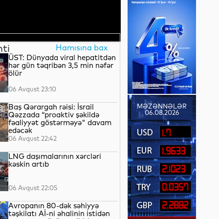
nti
Hamısına bax
ÜST: Dünyada viral hepatitdən
hər gün təqribən 3,5 min nəfər
ölür
06 Avqust 23:10
Baş Qərargah rəisi: İsrail
MƏZƏNNƏLƏR
06.08.2026
Qəzzada “proaktiv şəkildə
fəaliyyət göstərməyə" davam
edəcək
1.7
06 Avqust 22:42
1.9633
LNG daşımalarının xərcləri
kəskin artıb
2.1023
0.0357
06 Avqust 22:05
2.2882
Avropanın 80-dək səhiyyə
təşkilatı Aİ-ni əhalinin istidən