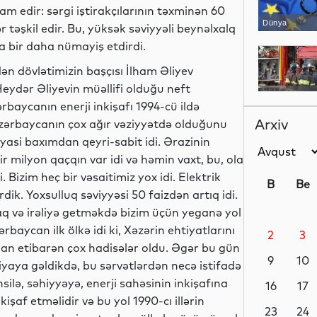
 edir: sərgi iştirakçılarının təxminən 60
Dünya
lər təşkil edir. Bu, yüksək səviyyəli beynəlxalq
da bir daha nümayiş etdirdi.
dən dövlətimizin başçısı İlham Əliyev
eydər Əliyevin müəllifi olduğu neft
Dünya
rbaycanın enerji inkişafı 1994-cü ildə
Arxiv
Azərbaycanın çox ağır vəziyyətdə olduğunu
iyasi baxımdan qeyri-sabit idi. Ərazinin
ir milyon qaçqın var idi və həmin vaxt, bu, ola
Dünya
 Bizim heç bir vəsaitimiz yox idi. Elektrik
B
Be
irdik. Yoxsulluq səviyyəsi 50 faizdən artıq idi.
maq və irəliyə getməkdə bizim üçün yeganə yol
rbaycan ilk ölkə idi ki, Xəzərin ehtiyatlarını
2
3
Dünya
dan etibarən çox hadisələr oldu. Əgər bu gün
9
10
aya gəldikdə, bu sərvətlərdən necə istifadə
silə, səhiyyəyə, enerji sahəsinin inkişafına
16
17
kişaf etməlidir və bu yol 1990-cı illərin
Dünya
23
24