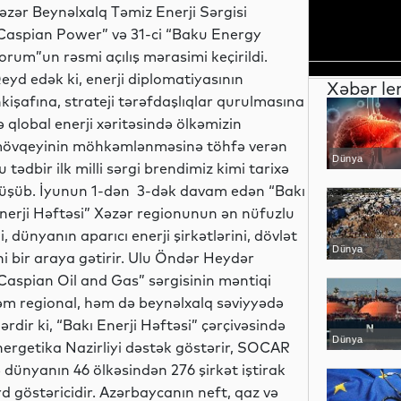
əzər Beynəlxalq Təmiz Enerji Sərgisi
Caspian Power” və 31-ci “Baku Energy
orum”un rəsmi açılış mərasimi keçirildi.
eyd edək ki, enerji diplomatiyasının
Xəbər le
nkişafına, strateji tərəfdaşlıqlar qurulmasına
ə qlobal enerji xəritəsində ölkəmizin
övqeyinin möhkəmlənməsinə töhfə verən
Dünya
u tədbir ilk milli sərgi brendimiz kimi tarixə
üşüb. İyunun 1-dən 3-dək davam edən “Bakı
nerji Həftəsi” Xəzər regionunun ən nüfuzlu
i, dünyanın aparıcı enerji şirkətlərini, dövlət
Dünya
ni bir araya gətirir. Ulu Öndər Heydər
“Caspian Oil and Gas” sərgisinin məntiqi
 həm regional, həm də beynəlxalq səviyyədə
ərdir ki, “Bakı Enerji Həftəsi” çərçivəsində
Dünya
nergetika Nazirliyi dəstək göstərir, SOCAR
ə dünyanın 46 ölkəsindən 276 şirkət iştirak
rd göstəricidir. Azərbaycanın neft, qaz və