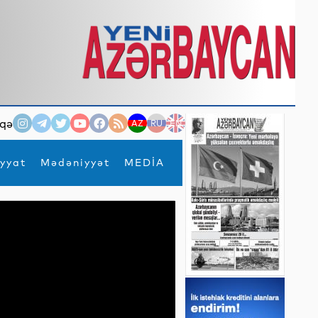
qə
AZ
RU
EN
yyat
Mədəniyyət
MEDİA
×