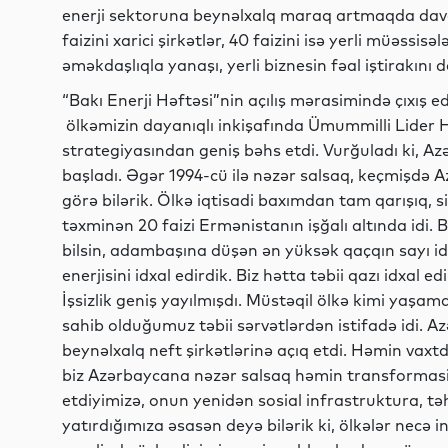
enerji sektoruna beynəlxalq maraq artmaqda davam
faizini xarici şirkətlər, 40 faizini isə yerli müəssisə
əməkdaşlıqla yanaşı, yerli biznesin fəal iştirakını 
“Bakı Enerji Həftəsi”nin açılış mərasimində çıxış e
ölkəmizin dayanıqlı inkişafında Ümummilli Lider H
strategiyasından geniş bəhs etdi. Vurğuladı ki, Azə
başladı. Əgər 1994-cü ilə nəzər salsaq, keçmişdə 
görə bilərik. Ölkə iqtisadi baxımdan tam qarışıq, s
təxminən 20 faizi Ermənistanın işğalı altında idi. B
bilsin, adambaşına düşən ən yüksək qaçqın sayı idi.
enerjisini idxal edirdik. Biz hətta təbii qazı idxal ed
İşsizlik geniş yayılmışdı. Müstəqil ölkə kimi yaşa
sahib olduğumuz təbii sərvətlərdən istifadə idi. Azə
beynəlxalq neft şirkətlərinə açıq etdi. Həmin vaxt
biz Azərbaycana nəzər salsaq həmin transformasiy
etdiyimizə, onun yenidən sosial infrastruktura, təh
yatırdığımıza əsasən deyə bilərik ki, ölkələr necə in