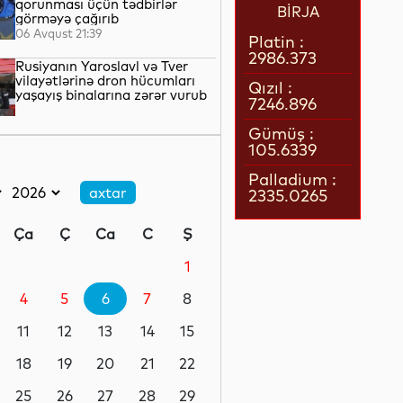
qorunması üçün tədbirlər
BİRJA
görməyə çağırıb
06 Avqust 21:39
Platin :
2986.373
Rusiyanın Yaroslavl və Tver
vilayətlərinə dron hücumları
Qızıl :
yaşayış binalarına zərər vurub
7246.896
06 Avqust 21:17
Gümüş :
105.6339
Qazaxıstan göyərtəsində
sərnişin olan ilk pilotsuz hava
Palladium :
gəmisini səmaya qaldırıb
2335.0265
06 Avqust 20:45
Ça
Ç
Ca
C
Ş
Rusiya Ermənistanla ticarət
dövriyyəsində kəskin azalma
1
olduğunu bildirib
4
5
6
7
8
06 Avqust 20:12
11
12
13
14
15
Mərkəzi Asiyadan Rusiyaya
əmək miqrantlarının axını
18
19
20
21
22
azalıb
25
26
27
28
29
06 Avqust 19:48