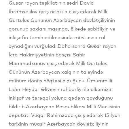
Qusar rayon təşkilatının sədri David
İbramxəlilov giriş nitqi ilə çıxış edərək Milli
Qurtuluş Gününün Azərbaycan dövlətçiliyinin
qorunub saxlanılmasında, ölkədə sabitliyin və
inkişafın təmin edilməsində müstəsna rol
oynadığını vurğuladı.Daha sonra Qusar rayon
İcra Hakimiyyətinin başçısı Sahir
Məmmədxanov çıxış edərək Milli Qurtuluş
Gününün Azərbaycan xalqının taleyində
mühüm dönüş nöqtəsi olduğunu, Ümummilli
Lider Heydər Əliyevin rəhbərliyi ilə ölkəmizin
inkişaf və tərəqqi yoluna qədəm qoyduğunu
bildirib.Azərbaycan Respublikası Milli Məclisinin
deputatı Vüqar Rəhimzadə çıxış edərək 15 İyun
tarixinin müasir Azərbaycan dövlətçiliyinin