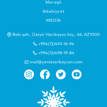
Maraqlı
Ədəbiyyat
MEDİA
Bakı şəh., Üzeyir Hacıbəyov küç., 66, AZ1000
+994(12)493-16-94
+994(12)498-19-84
mail@yeniazerbaycan.com