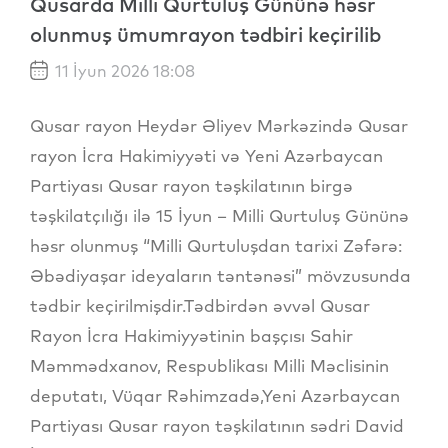
Qusarda Milli Qurtuluş Gününə həsr
olunmuş ümumrayon tədbiri keçirilib
11 İyun 2026 18:08
Qusar rayon Heydər Əliyev Mərkəzində Qusar
rayon İcra Hakimiyyəti və Yeni Azərbaycan
Partiyası Qusar rayon təşkilatının birgə
təşkilatçılığı ilə 15 İyun – Milli Qurtuluş Gününə
həsr olunmuş “Milli Qurtuluşdan tarixi Zəfərə:
Əbədiyaşar ideyaların təntənəsi” mövzusunda
tədbir keçirilmişdir.Tədbirdən əvvəl Qusar
Rayon İcra Hakimiyyətinin başçısı Sahir
Məmmədxanov, Respublikası Milli Məclisinin
deputatı, Vüqar Rəhimzadə,Yeni Azərbaycan
Partiyası Qusar rayon təşkilatının sədri David