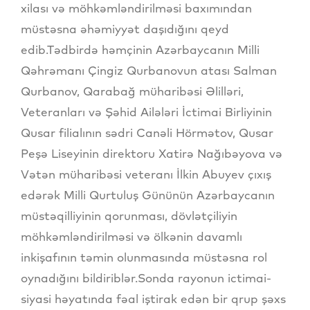
xilası və möhkəmləndirilməsi baxımından
müstəsna əhəmiyyət daşıdığını qeyd
edib.Tədbirdə həmçinin Azərbaycanın Milli
Qəhrəmanı Çingiz Qurbanovun atası Salman
Qurbanov, Qarabağ müharibəsi Əlilləri,
Veteranları və Şəhid Ailələri İctimai Birliyinin
Qusar filialının sədri Canəli Hörmətov, Qusar
Peşə Liseyinin direktoru Xatirə Nağıbəyova və
Vətən müharibəsi veteranı İlkin Abuyev çıxış
edərək Milli Qurtuluş Gününün Azərbaycanın
müstəqilliyinin qorunması, dövlətçiliyin
möhkəmləndirilməsi və ölkənin davamlı
inkişafının təmin olunmasında müstəsna rol
oynadığını bildiriblər.Sonda rayonun ictimai-
siyasi həyatında fəal iştirak edən bir qrup şəxs