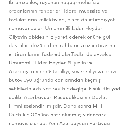
İbramxəlilov, rayonun hüquq-mühafizə
orqanlarının rəhbərləri, idarə, müəssisə və
təşkilatların kollektivləri, eləcə də ictimaiyyət
nümayəndələri Ümummilli Lider Heydər
Əliyevin abidəsini ziyarət edərək önünə gül
dəstələri düzüb, dahi rəhbərin əziz xatirəsinə
ehtiramlarını ifadə ediblər.Tədbirdə əvvəlcə
Ümummilli Lider Heydər Əliyevin və
Azərbaycanın müstəqilliyi, suverenliyi və ərazi
bütövlüyü uğrunda canlarından keçmiş
şəhidlərin əziz xatirəsi bir dəqiqəlik sükutla yad
edilib, Azərbaycan Respublikasının Dövlət
Himni səsləndirilmişdir. Daha sonra Milli
Qurtuluş Gününə həsr olunmuş videoçarx
nümayiş olunub. Yeni Azərbaycan Partiyası