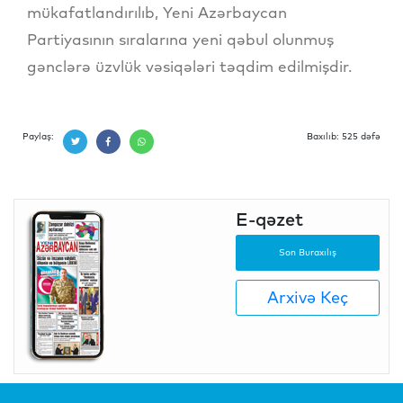
mükafatlandırılıb, Yeni Azərbaycan
Partiyasının sıralarına yeni qəbul olunmuş
gənclərə üzvlük vəsiqələri təqdim edilmişdir.
Paylaş:
Baxılıb: 525 dəfə
E-qəzet
Son Buraxılış
Arxivə Keç