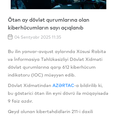
Ötən ay dövlət qurumlarına olan
kiberhücumların sayı açıqlanıb
04 Sentyabr 2025 11:35
Bu ilin yanvar-avqust aylarında Xüsusi Rabitə
və İnformasiya Təhlükəsizliyi Dövlət Xidməti
dövlət qurumlarına qarşı 612 kiberhücum
indikatoru (IOC) müəyyən edib.
Dövlət Xidmətindən
AZƏRTAC
-a bildirilib ki,
bu göstərici ötən ilin eyni dövrü ilə müqayisədə
9 faiz azdır.
Qeyd olunan kibertəhdidlərin 211-i daxili