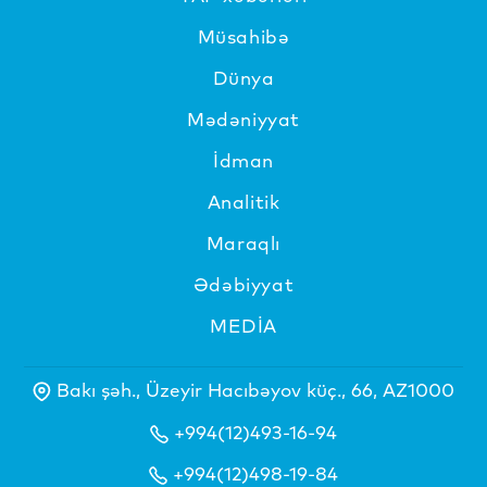
Müsahibə
Dünya
Mədəniyyat
İdman
Analitik
Maraqlı
Ədəbiyyat
MEDİA
Bakı şəh., Üzeyir Hacıbəyov küç., 66, AZ1000
+994(12)493-16-94
+994(12)498-19-84