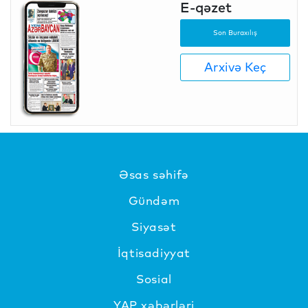
E-qəzet
Son Buraxılış
Arxivə Keç
Əsas səhifə
Gündəm
Siyasət
İqtisadiyyat
Sosial
YAP xəbərləri