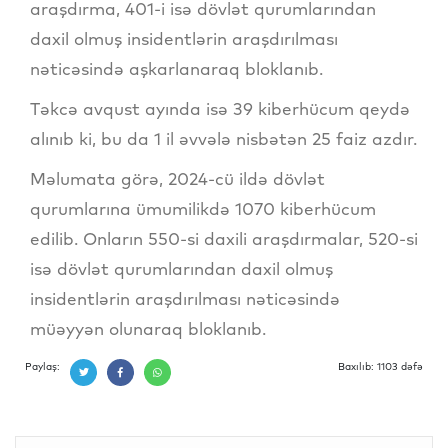
araşdırma, 401-i isə dövlət qurumlarından
daxil olmuş insidentlərin araşdırılması
nəticəsində aşkarlanaraq bloklanıb.
Təkcə avqust ayında isə 39 kiberhücum qeydə
alınıb ki, bu da 1 il əvvələ nisbətən 25 faiz azdır.
Məlumata görə, 2024-cü ildə dövlət
qurumlarına ümumilikdə 1070 kiberhücum
edilib. Onların 550-si daxili araşdırmalar, 520-si
isə dövlət qurumlarından daxil olmuş
insidentlərin araşdırılması nəticəsində
müəyyən olunaraq bloklanıb.
Paylaş:
Baxılıb: 1103 dəfə