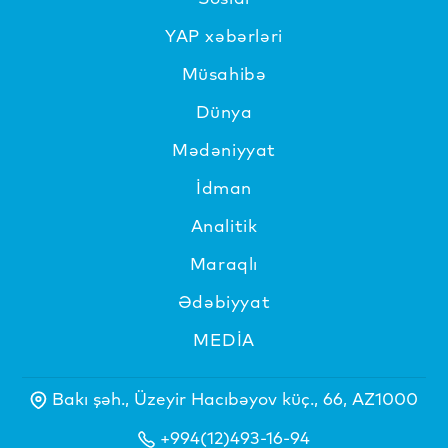
YAP xəbərləri
Müsahibə
Dünya
Mədəniyyat
İdman
Analitik
Maraqlı
Ədəbiyyat
MEDİA
Bakı şəh., Üzeyir Hacıbəyov küç., 66, AZ1000
+994(12)493-16-94