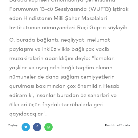
Forumunun 13-cü Sessiyasında (WUF13) iştirak
edən Hindistanın Milli Şəhər Məsələləri
İnstitutunun nümayəndəsi Ruçi Gupta söyləyib.
O, burada bağlantı, nəqliyyat, məlumat
paylaşımı və inklüzivliklə bağlı çox vacib
müzakirələrin aparıldığını deyib: "İcmalar,
yaşlılar və uşaqlarla bağlı təqdim olunan
nümunələr də daha sağlam cəmiyyətlərin
qurulması baxımından çox önəmlidir. Hesab
edirəm ki, insanlar buradan öz şəhərləri və
ölkələri üçün faydalı təcrübələrlə geri
qayıdacaqlar".
Paylaş:
Baxılıb: 423 dəfə