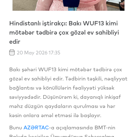
Hindistanlı iştirakçı: Bakı WUF13 kimi
mötəbər tədbirə çox gözəl ev sahibliyi
edir
20 May 2026 17:35
Bakı şəhəri WUF13 kimi mötəbər tədbirə çox
gözəl ev sahibliyi edir. Tədbirin təşkili, nəqliyyat
bağlantısı və könüllülərin fəaliyyəti yüksək
səviyyədədir. Düşünürəm ki, dayanıqlı inkişaf
məhz düzgün qaydaların qurulması və hər
kəsin onlara əməl etməsi ilə başlayır.
Bunu
AZƏRTAC
-a açıqlamasında BMT-nin
Bakıda keçirilən Ümumdünya Şəhərsalma