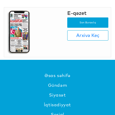
E-qəzet
Son Buraxılış
Arxivə Keç
Əsas səhifə
Gündəm
Siyasət
İqtisadiyyat
Sosial