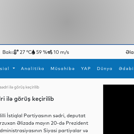
Bakı:
27 °C
59 %
10 m/s
Əla
sial
Analitika
Müsahibə
YAP
Dünya
Ədəbi
dri ilə görüş keçirilib
ya
İdman
Maraqlı
 ilə görüş keçirilib
İdman
Yeni texnologiyalar
illi İstiqlal Partiyasının sədri, deputat
rzuxan Əlizadə mayın 20-də Prezident
dministrasiyasının Siyasi partiyalar və