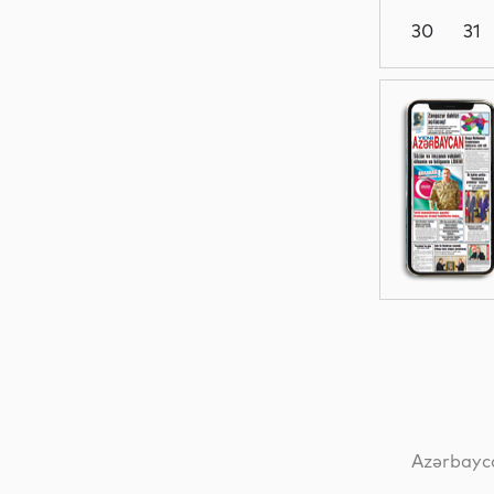
30
31
Siyasət
Dünya
Dünya
Dünya
Azərbayca