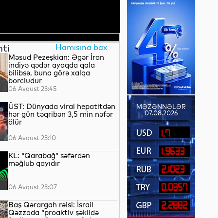
nti
Hamısına bax
Məsud Pezeşkian: Əgər İran
indiyə qədər ayaqda qala
bilibsə, buna görə xalqa
borcludur
06 Avqust 23:45
ÜST: Dünyada viral hepatitdən
MƏZƏNNƏLƏR
07.08.2026
hər gün təqribən 3,5 min nəfər
ölür
1.7
06 Avqust 23:10
1.9633
KL: “Qarabağ” səfərdən
məğlub qayıdır
2.1023
0.0357
06 Avqust 23:07
Baş Qərargah rəisi: İsrail
2.2882
Qəzzada “proaktiv şəkildə