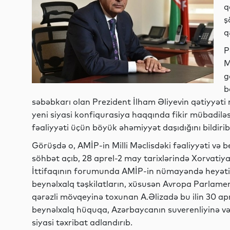
q
ş
q
P
M
g
b
səbəbkarı olan Prezident İlham Əliyevin qətiyyəti 
yeni siyasi konfiqurasiya haqqında fikir mübadiləs
fəaliyyəti üçün böyük əhəmiyyət daşıdığını bildirib
Görüşdə o, AMİP-in Milli Məclisdəki fəaliyyəti və 
söhbət açıb, 28 aprel-2 may tarixlərində Xorvati
İttifaqının forumunda AMİP-in nümayəndə heyətini
beynəlxalq təşkilatların, xüsusən Avropa Parlame
qərəzli mövqeyinə toxunan A.Əlizadə bu ilin 30 ap
beynəlxalq hüquqa, Azərbaycanın suverenliyinə v
siyasi təxribat adlandırıb.