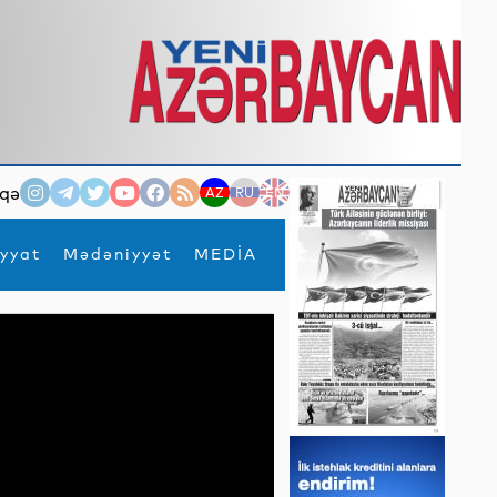
qə
AZ
RU
EN
yyat
Mədəniyyət
MEDİA
×