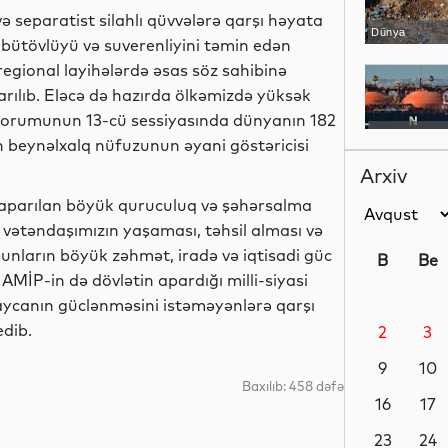
 separatist silahlı qüvvələrə qarşı həyata
Dünya
 bütövlüyü və suverenliyini təmin edən
egional layihələrdə əsas söz sahibinə
parılıb. Eləcə də hazırda ölkəmizdə yüksək
Forumunun 13-cü sessiyasında dünyanın 182
Dünya
n beynəlxalq nüfuzunun əyani göstəricisi
Arxiv
aparılan böyük quruculuq və şəhərsalma
x vətəndaşımızın yaşaması, təhsil alması və
Dünya
unların böyük zəhmət, iradə və iqtisadi güc
B
Be
AMİP-in də dövlətin apardığı milli-siyasi
rbaycanın güclənməsini istəməyənlərə qarşı
dib.
2
3
Dünya
9
10
Baxılıb: 458 dəfə
16
17
Siyasət
23
24