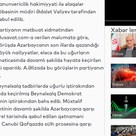
anunvericilik hakimiyyəti ilə əlaqələr
öbəsinin müdiri Ədalət Vəliyev tərəfindən
əbul edilib.
Xəbər le
artiyanın mətbuat xidmətindən
usavat.com-a verilən məlumata görə,
örüşdə Azərbaycanın son illərdə qazandığı
öyük nailiyyətlər, eləcə də bu uğurların
Dünya
nəticəsində davamlı şəkildə həyata keçirilən
i aparılıb. A.Əlizadə bu görüşlərin partiyanın
.
Dünya
beynəlxalq tədbirlərdə uğurlu iştirakından
yada keçirilmiş Beynəlxalq Demokrat
n iştirakından bəhs edib. Müxtəlif
ntinin davamlı şəkildə Azərbaycana qarşı
rel tarixində qəbul edilən qətnaməni
İdman
ə Cənubi Qafqazda sülh prosesinə qarşı