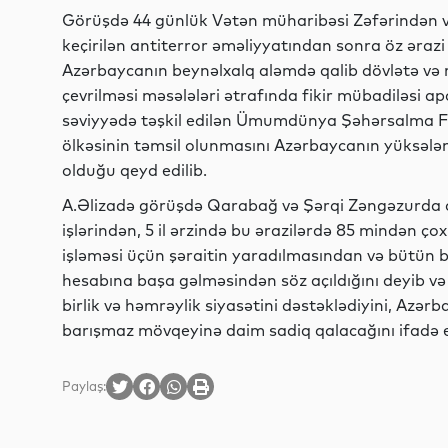
Görüşdə 44 günlük Vətən müharibəsi Zəfərindən və
keçirilən antiterror əməliyyatından sonra öz ərazi
Azərbaycanın beynəlxalq aləmdə qalib dövlətə və r
çevrilməsi məsələləri ətrafında fikir mübadiləsi a
səviyyədə təşkil edilən Ümumdünya Şəhərsalma 
ölkəsinin təmsil olunmasını Azərbaycanın yüksələ
olduğu qeyd edilib.
A.Əlizadə görüşdə Qarabağ və Şərqi Zəngəzurda 
işlərindən, 5 il ərzində bu ərazilərdə 85 mindən ço
işləməsi üçün şəraitin yaradılmasından və bütün b
hesabına başa gəlməsindən söz açıldığını deyib və 
birlik və həmrəylik siyasətini dəstəklədiyini, Azə
barışmaz mövqeyinə daim sadiq qalacağını ifadə e
Paylaş: