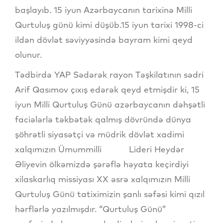
başlayıb. 15 iyun Azərbaycanın tarixinə Milli
Qurtuluş günü kimi düşüb.15 iyun tarixi 1998-ci
ildən dövlət səviyyəsində bayram kimi qeyd
olunur.
Tədbirdə YAP Sədərək rayon Təşkilatının sədri
Arif Qasımov çıxış edərək qeyd etmişdir ki, 15
iyun Milli Qurtuluş Günü azərbaycanın dəhşətli
faciələrlə təkbətək qalmış dövründə dünya
şöhrətli siyasətçi və müdrik dövlət xadimi
xalqımızın Ümummilli Lideri Heydər
Əliyevin ölkəmizdə şərəflə həyata keçirdiyi
xilaskarlıq missiyası XX əsrə xalqımızın Milli
Qurtuluş Günü tatiximizin şanlı səfəsi kimi qızıl
hərflərlə yazılmışdır. “Qurtuluş Günü”