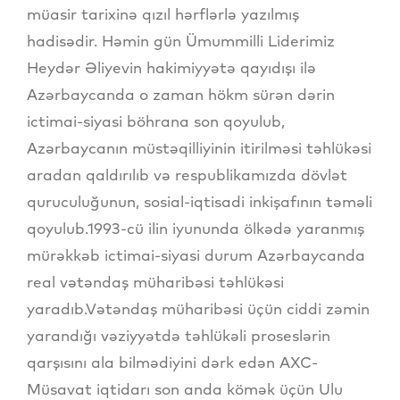
müasir tarixinə qızıl hərflərlə yazılmış
hadisədir. Həmin gün Ümummilli Liderimiz
Heydər Əliyevin hakimiyyətə qayıdışı ilə
Azərbaycanda o zaman hökm sürən dərin
ictimai-siyasi böhrana son qoyulub,
Azərbaycanın müstəqilliyinin itirilməsi təhlükəsi
aradan qaldırılıb və respublikamızda dövlət
quruculuğunun, sosial-iqtisadi inkişafının təməli
qoyulub.1993-cü ilin iyununda ölkədə yaranmış
mürəkkəb ictimai-siyasi durum Azərbaycanda
real vətəndaş müharibəsi təhlükəsi
yaradıb.Vətəndaş müharibəsi üçün ciddi zəmin
yarandığı vəziyyətdə təhlükəli proseslərin
qarşısını ala bilmədiyini dərk edən AXC-
Müsavat iqtidarı son anda kömək üçün Ulu