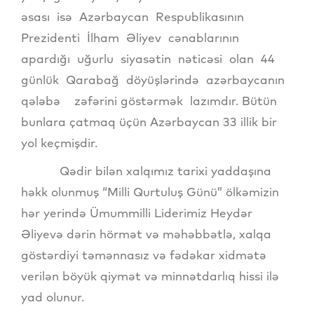
əsası isə Azərbaycan Respublikasının
Prezidenti İlham Əliyev cənablarının
apardığı uğurlu siyasətin nəticəsi olan 44
günlük Qarabağ döyüşlərində azərbaycanın
qələbə zəfərini göstərmək lazımdır. Bütün
bunlara çatmaq üçün Azərbaycan 33 illik bir
yol keçmişdir.
Qədir bilən xalqımız tarixi yaddaşına
həkk olunmuş “Milli Qurtuluş Günü” ölkəmizin
hər yerində Ümummilli Liderimiz Heydər
Əliyevə dərin hörmət və məhəbbətlə, xalqa
göstərdiyi təmənnasız və fədəkar xidmətə
verilən böyük qiymət və minnətdarlıq hissi ilə
yad olunur.