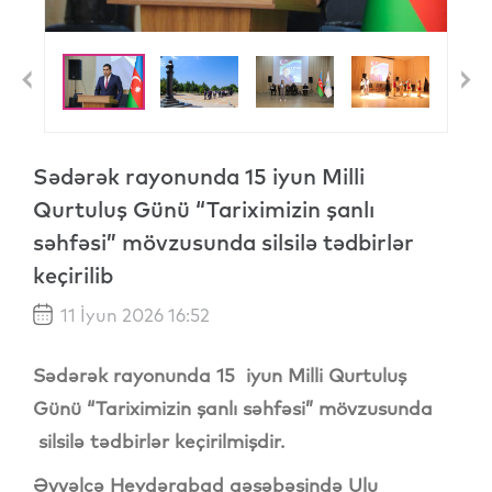
Previous
N
Sədərək rayonunda 15 iyun Milli
Qurtuluş Günü “Tariximizin şanlı
səhfəsi” mövzusunda silsilə tədbirlər
keçirilib
11 İyun 2026 16:52
Sədərək rayonunda
15
iyun Milli Qurtuluş
Günü “Tariximizin şanlı səhfəsi” mövzusunda
silsilə tədbirlər keçirilmişdir.
Əvvəlcə
Heydərabad qəsəbəsində Ulu