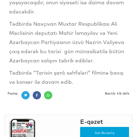
yaşayacaqdır, onun siyasəti isə daima davam
edəcəkdir.
Tədbirdə Naxçıvan Muxtar Respublikası Ali
Məclisinin deputatı Mahir İsmayılov və Yeni
Azərbaycan Partiyasının üzvü Nəzrin Vəliyeva
çıxış edərək bu tarixi gün münasibətilə bütün
Azərbaycan xalqını təbrik ediblər.
Tədbirdə “Tarixin şanlı səhfələri” filminə baxış
və konser ilə davam edib.
Paylaş:
Baxılıb: 416 dəfə
E-qəzet
Son Buraxılış