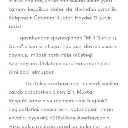
ərəfəsində baş verən hadisələrin əhəmiyyəti
zaman keçdikcə daha da dərindən öyrənilir.
Xalqımızın Ümummilli Lideri Heydər Əliyevin
tarixi
qayıdışından qaynaqlanan “Milli Qurtuluş
Günü” ölkəmizin həyatında yeni dövrün əsasını
qoymuş, müasir tariximizə müstəqil
Azərbaycan dövlətinin qurulması mərhələsi
kimi daxil olmuşdur.
Qurtuluş azərbaycana nə verdi sualına
cavab axtararkən ölkəmizin, Muxtar
Respublikamzın və rayonumuzun bugünkü
həqiqətlərini, mənzərəsini, vətəndaşalrımızın
əhval ruhiyyəsini, bütövlükdə Azərbaycanın
yaxşı gələcəyi üçün yaradılan imkanları ən