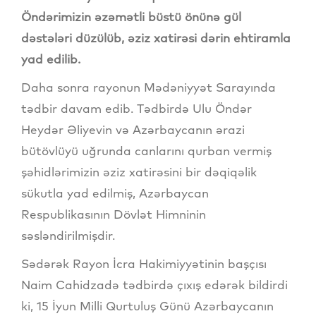
Öndərimizin əzəmətli büstü önünə gül
dəstələri düzülüb, əziz xatirəsi dərin ehtiramla
yad edilib.
Daha sonra rayonun Mədəniyyət Sarayında
tədbir davam edib. Tədbirdə Ulu Öndər
Heydər Əliyevin və Azərbaycanın ərazi
bütövlüyü uğrunda canlarını qurban vermiş
şəhidlərimizin əziz xatirəsini bir dəqiqəlik
sükutla yad edilmiş, Azərbaycan
Respublikasının Dövlət Himninin
səsləndirilmişdir.
Sədərək Rayon İcra Hakimiyyətinin başçısı
Naim Cahidzadə tədbirdə çıxış edərək bildirdi
ki, 15 İyun Milli Qurtuluş Günü Azərbaycanın