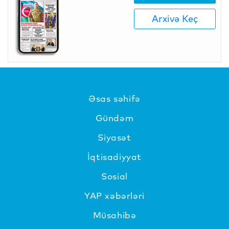
Arxivə Keç
Əsas səhifə
Gündəm
Siyasət
İqtisadiyyat
Sosial
YAP xəbərləri
Müsahibə