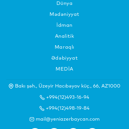
Dünya
Mədəniyyat
İdman
Analitik
Maraqlı
Ədəbiyyat
MEDİA
Bakı şəh., Üzeyir Hacıbəyov küç., 66, AZ1000
+994(12)493-16-94
+994(12)498-19-84
mail@yeniazerbaycan.com