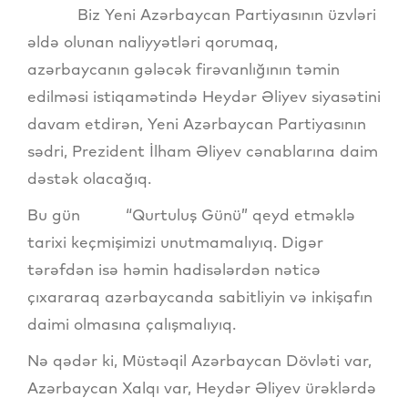
Biz Yeni Azərbaycan Partiyasının üzvləri
əldə olunan naliyyətləri qorumaq,
azərbaycanın gələcək firəvanlığının təmin
edilməsi istiqamətində Heydər Əliyev siyasətini
davam etdirən, Yeni Azərbaycan Partiyasının
sədri, Prezident İlham Əliyev cənablarına daim
dəstək olacağıq.
Bu gün “Qurtuluş Günü” qeyd etməklə
tarixi keçmişimizi unutmamalıyıq. Digər
tərəfdən isə həmin hadisələrdən nəticə
çıxararaq azərbaycanda sabitliyin və inkişafın
daimi olmasına çalışmalıyıq.
Nə qədər ki, Müstəqil Azərbaycan Dövləti var,
Azərbaycan Xalqı var, Heydər Əliyev ürəklərdə