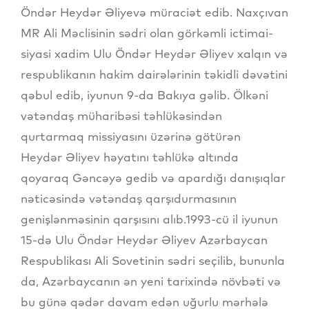
Öndər Heydər Əliyevə müraciət edib. Naxçıvan
MR Ali Məclisinin sədri olan görkəmli ictimai-
siyasi xadim Ulu Öndər Heydər Əliyev xalqın və
respublikanın hakim dairələrinin təkidli dəvətini
qəbul edib, iyunun 9-da Bakıya gəlib. Ölkəni
vətəndaş müharibəsi təhlükəsindən
qurtarmaq missiyasını üzərinə götürən
Heydər Əliyev həyatını təhlükə altında
qoyaraq Gəncəyə gedib və apardığı danışıqlar
nəticəsində vətəndaş qarşıdurmasının
genişlənməsinin qarşısını alıb.1993-cü il iyunun
15-də Ulu Öndər Heydər Əliyev Azərbaycan
Respublikası Ali Sovetinin sədri seçilib, bununla
da, Azərbaycanın ən yeni tarixində növbəti və
bu günə qədər davam edən uğurlu mərhələ