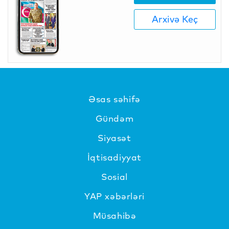
Arxivə Keç
Əsas səhifə
Gündəm
Siyasət
İqtisadiyyat
Sosial
YAP xəbərləri
Müsahibə