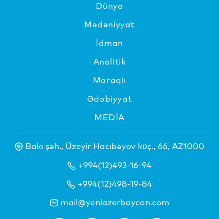
Dünya
Mədəniyyat
İdman
Analitik
Maraqlı
Ədəbiyyat
MEDİA
Bakı şəh., Üzeyir Hacıbəyov küç., 66, AZ1000
+994(12)493-16-94
+994(12)498-19-84
mail@yeniazerbaycan.com