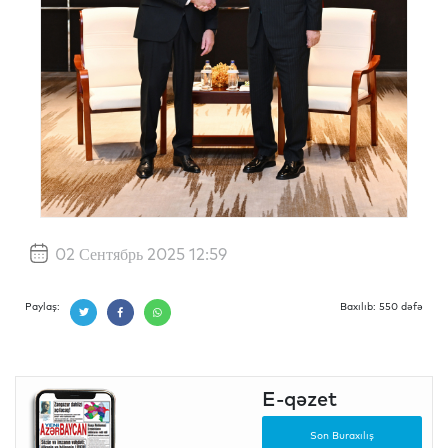
02 Сентябрь 2025 12:59
Paylaş:
Baxılıb: 550 dəfə
E-qəzet
Son Buraxılış