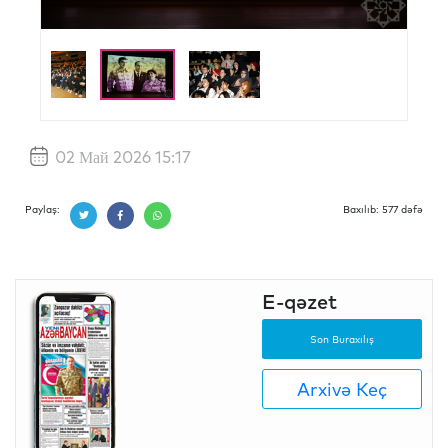
02 Май 2026 15:17
Paylaş:
Baxılıb: 577 dəfə
E-qəzet
Son Buraxılış
Arxivə Keç