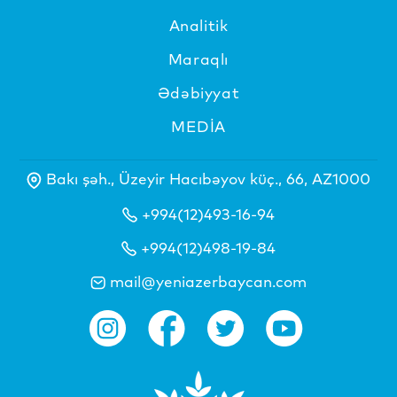
Analitik
Maraqlı
Ədəbiyyat
MEDİA
Bakı şəh., Üzeyir Hacıbəyov küç., 66, AZ1000
+994(12)493-16-94
+994(12)498-19-84
mail@yeniazerbaycan.com