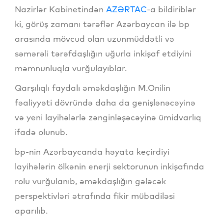
Nazirlər Kabinetindən
AZƏRTAC
-a bildiriblər
ki, görüş zamanı tərəflər Azərbaycan ilə bp
arasında mövcud olan uzunmüddətli və
səmərəli tərəfdaşlığın uğurla inkişaf etdiyini
məmnunluqla vurğulayıblar.
Qarşılıqlı faydalı əməkdaşlığın M.Onilin
fəaliyyəti dövründə daha da genişlənəcəyinə
və yeni layihələrlə zənginləşəcəyinə ümidvarlıq
ifadə olunub.
bp-nin Azərbaycanda həyata keçirdiyi
layihələrin ölkənin enerji sektorunun inkişafında
rolu vurğulanıb, əməkdaşlığın gələcək
perspektivləri ətrafında fikir mübadiləsi
aparılıb.