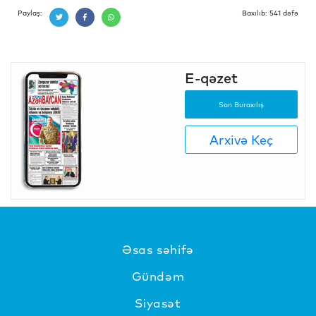
Paylaş:
Baxılıb: 541 dəfə
E-qəzet
Son Buraxılış
Arxivə Keç
Əsas səhifə
Gündəm
Siyasət