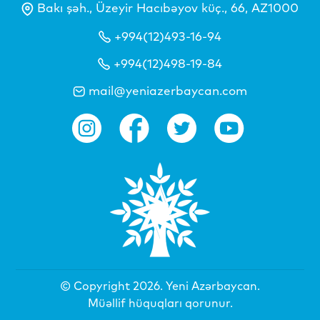
Bakı şəh., Üzeyir Hacıbəyov küç., 66, AZ1000
+994(12)493-16-94
+994(12)498-19-84
mail@yeniazerbaycan.com
© Copyright 2026.
Yeni Azərbaycan
.
Müəllif hüquqları qorunur.