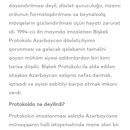
dayandırılması deyil, dövlət quruculuğu, nizami
ordunun formalaşdırılması və beynəlxalq
mövqelərin gücləndirilməsi üçün həyati zərurət
idi. 1994-cü ilin mayında imzalanan Bişkek
Protokolu Azərbaycan dövlətçiliyinin
qorunması və gələcək qələbənin təməlini
qoyan mühüm siyasi addımlardan biri kimi
tarixə düşdü. Bişkek Protokolu ilə əldə edilən
atəşkəs Azərbaycan xalqına nəfəs dərmək,
iqtisadi və siyasi sabitliyi bərpa etmək imkanı
verdi.
Protokolda nə deyilirdi?
Protokolun imzalanması əslində Azərbaycana
münaqişənin həlli istiqamətində mane olan bir