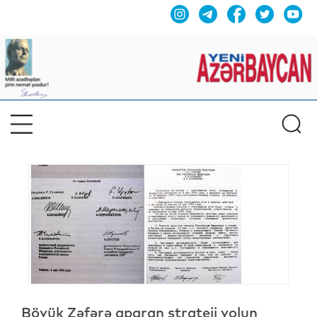
Böyük Zəfərə aparan strateji yolun