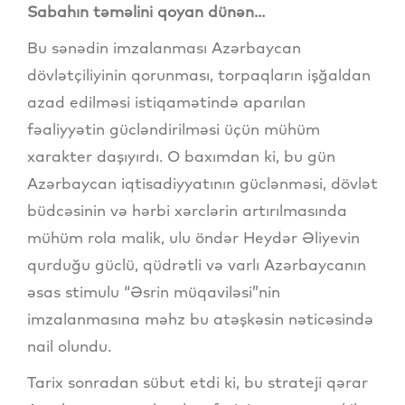
Sabahın təməlini qoyan dünən...
Bu sənədin imzalanması Azərbaycan
dövlətçiliyinin qorunması, torpaqların işğaldan
azad edilməsi istiqamətində aparılan
fəaliyyətin gücləndirilməsi üçün mühüm
xarakter daşıyırdı. O baxımdan ki, bu gün
Azərbaycan iqtisadiyyatının güclənməsi, dövlət
büdcəsinin və hərbi xərclərin artırılmasında
mühüm rola malik, ulu öndər Heydər Əliyevin
qurduğu güclü, qüdrətli və varlı Azərbaycanın
əsas stimulu “Əsrin müqaviləsi”nin
imzalanmasına məhz bu atəşkəsin nəticəsində
nail olundu.
Tarix sonradan sübut etdi ki, bu strateji qərar