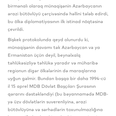
birmənalı olaraq münaqişənin Azərbaycanın
ərazi bütövlüyü çərçivəsində həllini tələb edirdi,
bu ölkə diplomatiyasının ilk istinad nöqtəsinə
çevrildi.
Bişkek protokolunda qeyd olunurdu ki,
münaqişənin davamı tək Azərbaycan və ya
Ermənistan üçün deyil, beynəlxalq
təhlükəsizliyə təhlükə yaradır və müharibə
regionun digər ölkələrinin də maraqlarına
uyğun gəlmir. Bundan başqa bir daha 1994-cü
il 15 aprel MDB Dövlət Başçıları Şurasının
qərarını dəstəkləndiyi (bu bəyannamədə MDB-
yə üzv dövlətlərin suverenliyinə, ərazi
bütövlüyünə və sərhədlərin toxunulmazlığına