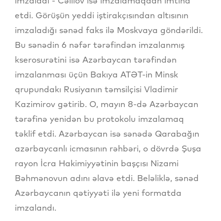
imzaladı - Cəlilov isə imzalamaqdan imtina
etdi. Görüşün yeddi iştirakçısından altısının
imzaladığı sənəd faks ilə Moskvaya göndərildi.
Bu sənədin 6 nəfər tərəfindən imzalanmış
kserosurətini isə Azərbaycan tərəfindən
imzalanması üçün Bakıya ATƏT-in Minsk
qrupundakı Rusiyanın təmsilçisi Vladimir
Kazimirov gətirib. O, mayın 8-də Azərbaycan
tərəfinə yenidən bu protokolu imzalamaq
təklif etdi. Azərbaycan isə sənədə Qarabağın
azərbaycanlı icmasının rəhbəri, o dövrdə Şuşa
rayon İcra Hakimiyyətinin başçısı Nizami
Bəhmənovun adını əlavə etdi. Beləliklə, sənəd
Azərbaycanın qətiyyəti ilə yeni formatda
imzalandı.