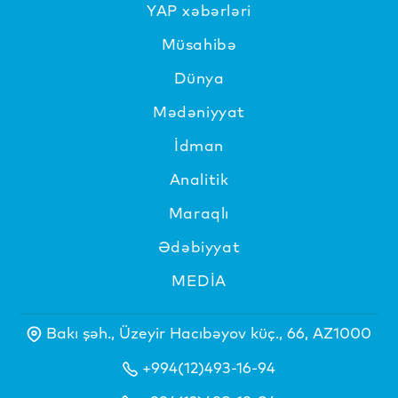
YAP xəbərləri
Müsahibə
Dünya
Mədəniyyat
İdman
Analitik
Maraqlı
Ədəbiyyat
MEDİA
Bakı şəh., Üzeyir Hacıbəyov küç., 66, AZ1000
+994(12)493-16-94