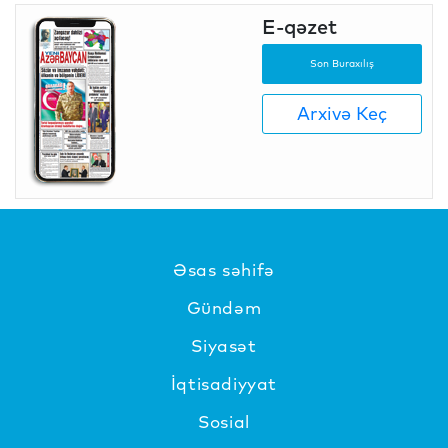
E-qəzet
Son Buraxılış
Arxivə Keç
Əsas səhifə
Gündəm
Siyasət
İqtisadiyyat
Sosial