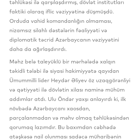
təhlükəsi ilə qarşılaşdırmış, dövlət institutları
faktiki olaraq iflic vəziyyətinə düşmüşdü.
Orduda vahid komandanlığın olmaması,
nizamsız silahlı dəstələrin fəaliyyəti və
diplomatik təcrid Azərbaycanın vəziyyətini
daha da ağırlaşdırırdı.
Məhz belə taleyüklü bir mərhələdə xalqın
təkidli tələbi ilə siyasi hakimiyyətə qayıdan
Ümummilli lider Heydər Əliyev öz uzaqgörənliyi
və qətiyyəti ilə dövlətin xilası naminə mühüm
addımlar atdı. Ulu Öndər yaxşı anlayırdı ki, ilk
növbədə Azərbaycanı xaosdan,
parçalanmadan və məhv olmaq təhlükəsindən
qorumaq lazımdır. Bu baxımdan cəbhədə
atəşkəsə nail olunması sadəcə müharibənin