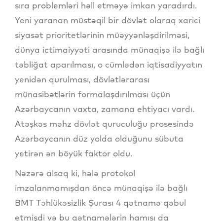
sıra problemləri həll etməyə imkan yaradırdı.
Yeni yaranan müstəqil bir dövlət olaraq xarici
siyasət prioritetlərinin müəyyənləşdirilməsi,
dünya ictimaiyyəti arasında münaqişə ilə bağlı
təbliğat aparılması, o cümlədən iqtisadiyyatın
yenidən qurulması, dövlətlərarası
münasibətlərin formalaşdırılması üçün
Azərbaycanın vaxta, zamana ehtiyacı vardı.
Atəşkəs məhz dövlət quruculuğu prosesində
Azərbaycanın düz yolda olduğunu sübuta
yetirən ən böyük faktor oldu.
Nəzərə alsaq ki, hələ protokol
imzalanmamışdan öncə münaqişə ilə bağlı
BMT Təhlükəsizlik Şurası 4 qətnamə qəbul
etmişdi və bu qətnamələrin hamısı da