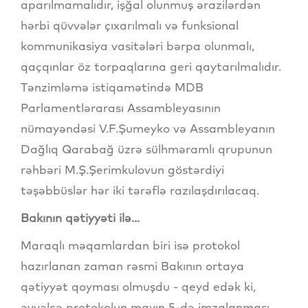
aparılmamalıdır, işğal olunmuş ərazilərdən
hərbi qüvvələr çıxarılmalı və funksional
kommunikasiya vasitələri bərpa olunmalı,
qaçqınlar öz torpaqlarına geri qaytarılmalıdır.
Tənzimləmə istiqamətində MDB
Parlamentlərarası Assambleyasının
nümayəndəsi V.F.Şumeyko və Assambleyanın
Dağlıq Qarabağ üzrə sülhməramlı qrupunun
rəhbəri M.Ş.Şerimkulovun göstərdiyi
təşəbbüslər hər iki tərəflə razılaşdırılacaq.
Bakının qətiyyəti ilə...
Maraqlı məqamlardan biri isə protokol
hazırlanan zaman rəsmi Bakının ortaya
qətiyyət qoyması olmuşdu - qeyd edək ki,
əvvəlcə protokolun mayın 5-də imzalanması