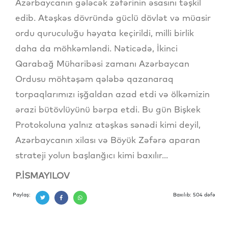
Azərbaycanın gələcək zəfərinin əsasını təşkil
edib. Atəşkəs dövründə güclü dövlət və müasir
ordu quruculuğu həyata keçirildi, milli birlik
daha da möhkəmləndi. Nəticədə, İkinci
Qarabağ Müharibəsi zamanı Azərbaycan
Ordusu möhtəşəm qələbə qazanaraq
torpaqlarımızı işğaldan azad etdi və ölkəmizin
ərazi bütövlüyünü bərpa etdi. Bu gün Bişkek
Protokoluna yalnız atəşkəs sənədi kimi deyil,
Azərbaycanın xilası və Böyük Zəfərə aparan
strateji yolun başlanğıcı kimi baxılır...
P.İSMAYILOV
Paylaş:
Baxılıb: 504 dəfə