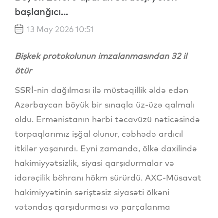
başlanğıcı...
13 May 2026 10:51
Bişkek protokolunun imzalanmasından 32 il
ötür
SSRİ-nin dağılması ilə müstəqillik əldə edən
Azərbaycan böyük bir sınaqla üz-üzə qalmalı
oldu. Ermənistanın hərbi təcavüzü nəticəsində
torpaqlarımız işğal olunur, cəbhədə ardıcıl
itkilər yaşanırdı. Eyni zamanda, ölkə daxilində
hakimiyyətsizlik, siyasi qarşıdurmalar və
idarəçilik böhranı hökm sürürdü. AXC-Müsavat
hakimiyyətinin səriştəsiz siyasəti ölkəni
vətəndaş qarşıdurması və parçalanma