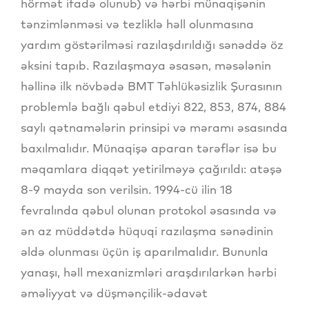
hörmət ifadə olunub) və hərbi münaqişənin
tənzimlənməsi və tezliklə həll olunmasına
yardım göstərilməsi razılaşdırıldığı sənəddə öz
əksini tapıb. Razılaşmaya əsasən, məsələnin
həllinə ilk növbədə BMT Təhlükəsizlik Şurasının
problemlə bağlı qəbul etdiyi 822, 853, 874, 884
saylı qətnamələrin prinsipi və məramı əsasında
baxılmalıdır. Münaqişə aparan tərəflər isə bu
məqamlara diqqət yetirilməyə çağırıldı: atəşə
8-9 mayda son verilsin. 1994-cü ilin 18
fevralında qəbul olunan protokol əsasında və
ən az müddətdə hüquqi razılaşma sənədinin
əldə olunması üçün iş aparılmalıdır. Bununla
yanaşı, həll mexanizmləri araşdırılarkən hərbi
əməliyyat və düşmənçilik-ədavət