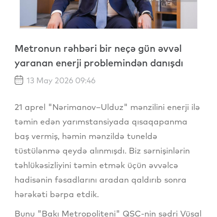
Metronun rəhbəri bir neçə gün əvvəl
yaranan enerji problemindən danışdı
13 May 2026 09:46
21 aprel "Nərimanov–Ulduz" mənzilini enerji ilə
təmin edən yarımstansiyada qısaqapanma
baş vermiş, həmin mənzildə tuneldə
tüstülənmə qeydə alınmışdı. Biz sərnişinlərin
təhlükəsizliyini təmin etmək üçün əvvəlcə
hadisənin fəsadlarını aradan qaldırıb sonra
hərəkəti bərpa etdik.
Bunu "Bakı Metropoliteni" QSC-nin sədri Vüsal