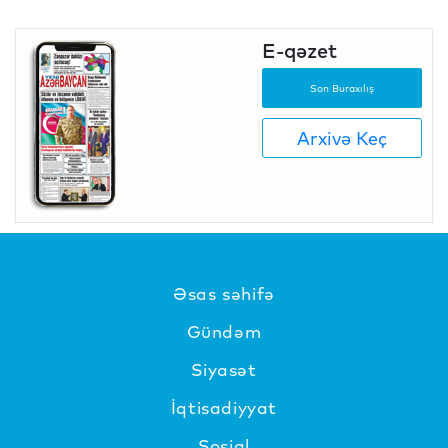
E-qəzet
Son Buraxılış
Arxivə Keç
Əsas səhifə
Gündəm
Siyasət
İqtisadiyyat
Sosial