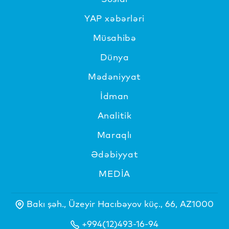
YAP xəbərləri
Müsahibə
Dünya
Mədəniyyat
İdman
Analitik
Maraqlı
Ədəbiyyat
MEDİA
Bakı şəh., Üzeyir Hacıbəyov küç., 66, AZ1000
+994(12)493-16-94