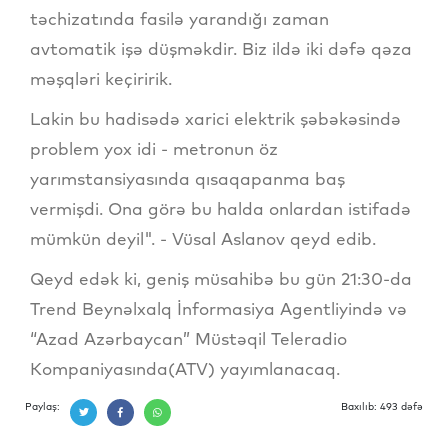
təchizatında fasilə yarandığı zaman
avtomatik işə düşməkdir. Biz ildə iki dəfə qəza
məşqləri keçiririk.
Lakin bu hadisədə xarici elektrik şəbəkəsində
problem yox idi - metronun öz
yarımstansiyasında qısaqapanma baş
vermişdi. Ona görə bu halda onlardan istifadə
mümkün deyil". - Vüsal Aslanov qeyd edib.
Qeyd edək ki, geniş müsahibə bu gün 21:30-da
Trend Beynəlxalq İnformasiya Agentliyində və
“Azad Azərbaycan” Müstəqil Teleradio
Kompaniyasında(ATV) yayımlanacaq.
Paylaş:
Baxılıb: 493 dəfə