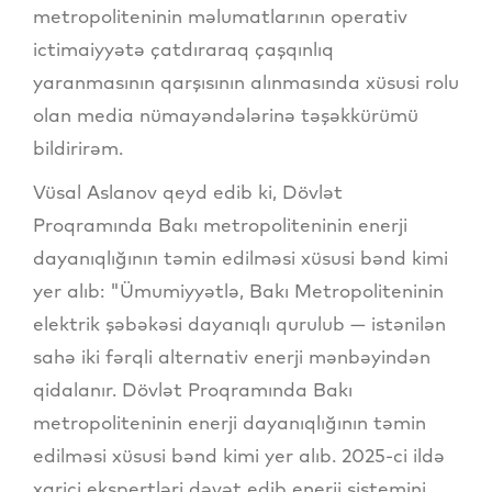
metropoliteninin məlumatlarının operativ
ictimaiyyətə çatdıraraq çaşqınlıq
yaranmasının qarşısının alınmasında xüsusi rolu
olan media nümayəndələrinə təşəkkürümü
bildirirəm.
Vüsal Aslanov qeyd edib ki, Dövlət
Proqramında Bakı metropoliteninin enerji
dayanıqlığının təmin edilməsi xüsusi bənd kimi
yer alıb: "Ümumiyyətlə, Bakı Metropoliteninin
elektrik şəbəkəsi dayanıqlı qurulub — istənilən
sahə iki fərqli alternativ enerji mənbəyindən
qidalanır. Dövlət Proqramında Bakı
metropoliteninin enerji dayanıqlığının təmin
edilməsi xüsusi bənd kimi yer alıb. 2025-ci ildə
xarici ekspertləri dəvət edib enerji sistemini