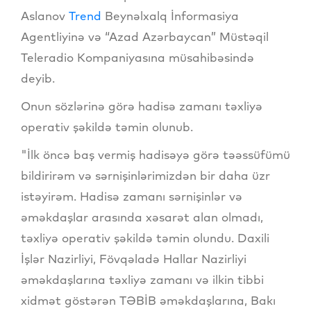
Aslanov
Trend
Beynəlxalq İnformasiya
Agentliyinə və “Azad Azərbaycan” Müstəqil
Teleradio Kompaniyasına müsahibəsində
deyib.
Onun sözlərinə görə hadisə zamanı təxliyə
operativ şəkildə təmin olunub.
"İlk öncə baş vermiş hadisəyə görə təəssüfümü
bildirirəm və sərnişinlərimizdən bir daha üzr
istəyirəm. Hadisə zamanı sərnişinlər və
əməkdaşlar arasında xəsarət alan olmadı,
təxliyə operativ şəkildə təmin olundu. Daxili
İşlər Nazirliyi, Fövqəladə Hallar Nazirliyi
əməkdaşlarına təxliyə zamanı və ilkin tibbi
xidmət göstərən TƏBİB əməkdaşlarına, Bakı