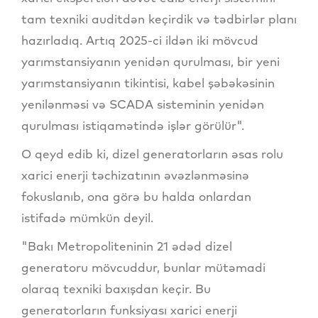
tam texniki auditdən keçirdik və tədbirlər planı
hazırladıq. Artıq 2025-ci ildən iki mövcud
yarımstansiyanın yenidən qurulması, bir yeni
yarımstansiyanın tikintisi, kabel şəbəkəsinin
yenilənməsi və SCADA sisteminin yenidən
qurulması istiqamətində işlər görülür".
O qeyd edib ki, dizel generatorların əsas rolu
xarici enerji təchizatının əvəzlənməsinə
fokuslanıb, ona görə bu halda onlardan
istifadə mümkün deyil.
"Bakı Metropoliteninin 21 ədəd dizel
generatoru mövcuddur, bunlar mütəmadi
olaraq texniki baxışdan keçir. Bu
generatorların funksiyası xarici enerji