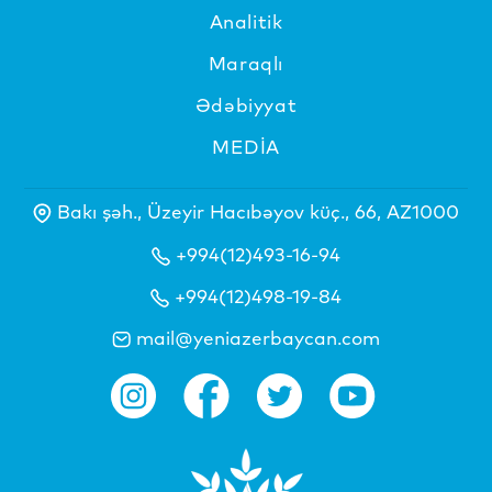
Analitik
Maraqlı
Ədəbiyyat
MEDİA
Bakı şəh., Üzeyir Hacıbəyov küç., 66, AZ1000
+994(12)493-16-94
+994(12)498-19-84
mail@yeniazerbaycan.com