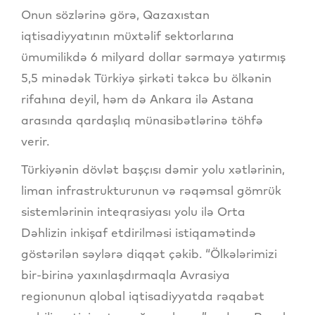
Onun sözlərinə görə, Qazaxıstan
iqtisadiyyatının müxtəlif sektorlarına
ümumilikdə 6 milyard dollar sərmayə yatırmış
5,5 minədək Türkiyə şirkəti təkcə bu ölkənin
rifahına deyil, həm də Ankara ilə Astana
arasında qardaşlıq münasibətlərinə töhfə
verir.
Türkiyənin dövlət başçısı dəmir yolu xətlərinin,
liman infrastrukturunun və rəqəmsal gömrük
sistemlərinin inteqrasiyası yolu ilə Orta
Dəhlizin inkişaf etdirilməsi istiqamətində
göstərilən səylərə diqqət çəkib. “Ölkələrimizi
bir-birinə yaxınlaşdırmaqla Avrasiya
regionunun qlobal iqtisadiyyatda rəqabət