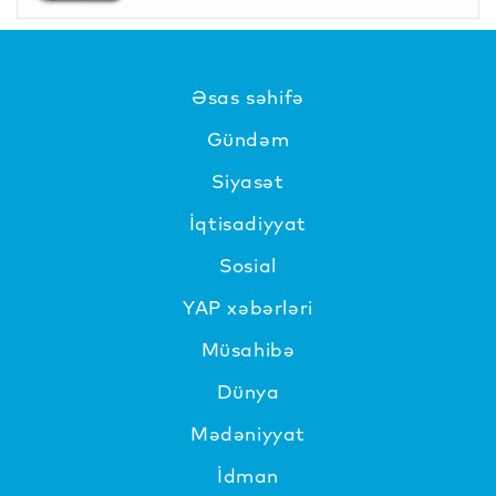
Əsas səhifə
Gündəm
Siyasət
İqtisadiyyat
Sosial
YAP xəbərləri
Müsahibə
Dünya
Mədəniyyat
İdman