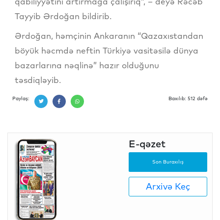
qabiliyyətini artırmağa çalışırıq”, – deyə Rəcəb
Tayyib Ərdoğan bildirib.
Ərdoğan, həmçinin Ankaranın “Qazaxıstandan
böyük həcmdə neftin Türkiyə vasitəsilə dünya
bazarlarına nəqlinə” hazır olduğunu
təsdiqləyib.
Paylaş:
Baxılıb: 512 dəfə
E-qəzet
Son Buraxılış
Arxivə Keç