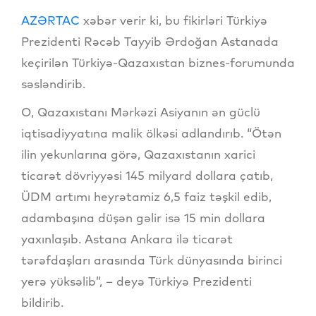
AZƏRTAC
xəbər verir ki, bu fikirləri Türkiyə
Prezidenti Rəcəb Tayyib Ərdoğan Astanada
keçirilən Türkiyə-Qazaxıstan biznes-forumunda
səsləndirib.
O, Qazaxıstanı Mərkəzi Asiyanın ən güclü
iqtisadiyyatına malik ölkəsi adlandırıb. “Ötən
ilin yekunlarına görə, Qazaxıstanın xarici
ticarət dövriyyəsi 145 milyard dollara çatıb,
ÜDM artımı heyrətamiz 6,5 faiz təşkil edib,
adambaşına düşən gəlir isə 15 min dollara
yaxınlaşıb. Astana Ankara ilə ticarət
tərəfdaşları arasında Türk dünyasında birinci
yerə yüksəlib”, – deyə Türkiyə Prezidenti
bildirib.