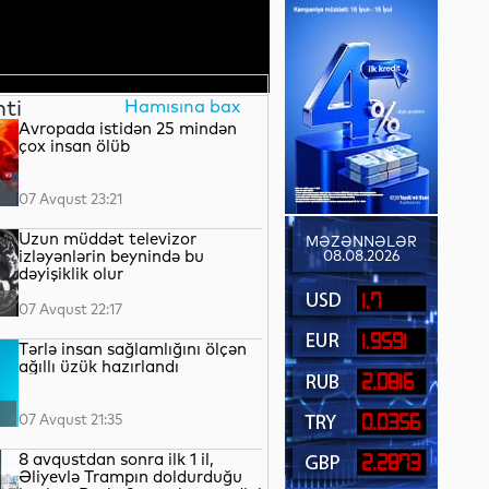
nti
Hamısına bax
Avropada istidən 25 mindən
çox insan ölüb
07 Avqust 23:21
Uzun müddət televizor
MƏZƏNNƏLƏR
izləyənlərin beynində bu
08.08.2026
dəyişiklik olur
1.7
07 Avqust 22:17
1.9591
Tərlə insan sağlamlığını ölçən
ağıllı üzük hazırlandı
2.0816
07 Avqust 21:35
0.0356
8 avqustdan sonra ilk 1 il,
2.2873
Əliyevlə Trampın doldurduğu