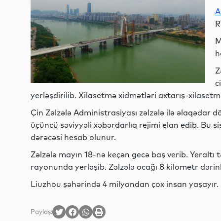
A
R
M
h
Z
c
yerləşdirilib. Xilasetmə xidmətləri axtarış-xilaset
Çin Zəlzələ Administrasiyası zəlzələ ilə əlaqədar d
üçüncü səviyyəli xəbərdarlıq rejimi elan edib. Bu s
dərəcəsi hesab olunur.
Zəlzələ mayın 18-nə keçən gecə baş verib. Yeraltı 
rayonunda yerləşib. Zəlzələ ocağı 8 kilometr dərinl
Liuzhou şəhərində 4 milyondan çox insan yaşayır.
Paylaş: