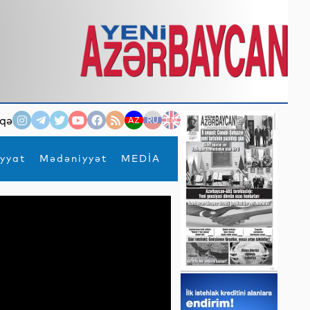
qə
AZ
RU
EN
yyat
Mədəniyyət
MEDİA
×