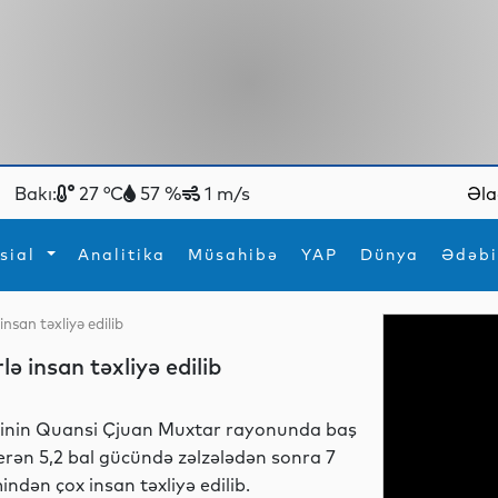
Bakı:
27 °C
57 %
1 m/s
Əla
sial
Analitika
Müsahibə
YAP
Dünya
Ədəbi
insan təxliyə edilib
ya
İdman
Maraqlı
ə insan təxliyə edilib
İdman
Yeni texnologiyalar
inin Quansi Çjuan Muxtar rayonunda baş
erən 5,2 bal gücündə zəlzələdən sonra 7
indən çox insan təxliyə edilib.