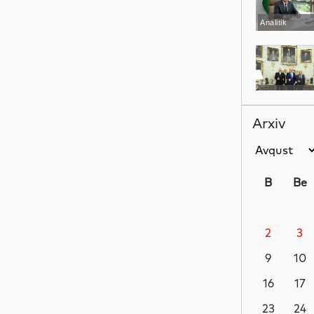
Analitik
Siyasət
Arxiv
Siyasət
B
Be
2
3
Siyasət
9
10
16
17
Dünya
23
24