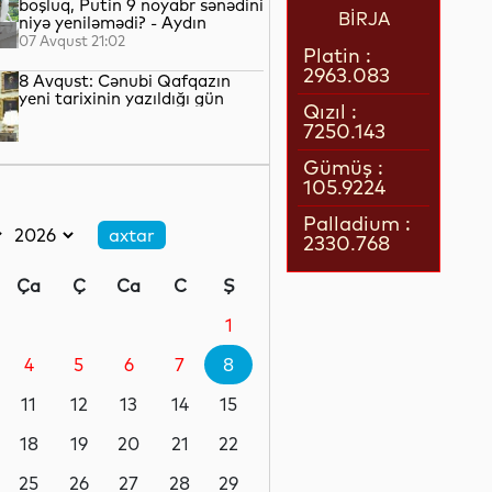
boşluq, Putin 9 noyabr sənədini
BİRJA
niyə yeniləmədi? - Aydın
QULİYEV yazır...
07 Avqust 21:02
Platin :
2963.083
8 Avqust: Cənubi Qafqazın
yeni tarixinin yazıldığı gün
Qızıl :
7250.143
07 Avqust 21:00
Gümüş :
105.9224
Azərbaycan–ABŞ tərəfdaşlığı:
Yeni geosiyasi dövrün əsas
Palladium :
konturları
2330.768
07 Avqust 20:57
Ça
Ç
Ca
C
Ş
1 il öncə İlham Əliyevin Ağ
Evdə dediklərindən sonra
1
Paşinyan niyə üzr istəmişdi?
4
5
6
7
8
07 Avqust 20:41
11
12
13
14
15
ÜST legioner xəstəliyinin
yayılmasının səbəbini açıqlayıb
18
19
20
21
22
25
26
27
28
29
07 Avqust 20:17