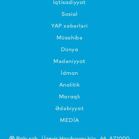
İqtisadiyyat
Sosial
YAP xəbərləri
Müsahibə
Dünya
Mədəniyyat
İdman
Analitik
Maraqlı
Ədəbiyyat
MEDİA
Bakı şəh., Üzeyir Hacıbəyov küç., 66, AZ1000