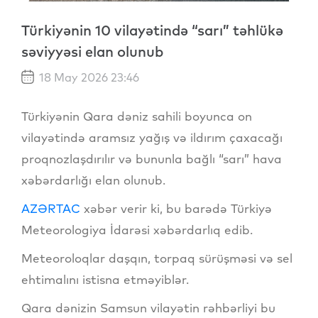
Türkiyənin 10 vilayətində “sarı” təhlükə
səviyyəsi elan olunub
18 May 2026 23:46
Türkiyənin Qara dəniz sahili boyunca on
vilayətində aramsız yağış və ildırım çaxacağı
proqnozlaşdırılır və bununla bağlı “sarı” hava
xəbərdarlığı elan olunub.
AZƏRTAC
xəbər verir ki, bu barədə Türkiyə
Meteorologiya İdarəsi xəbərdarlıq edib.
Meteoroloqlar daşqın, torpaq sürüşməsi və sel
ehtimalını istisna etməyiblər.
Qara dənizin Samsun vilayətin rəhbərliyi bu