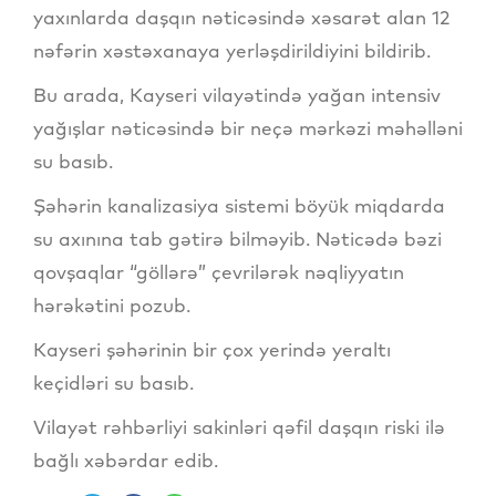
yaxınlarda daşqın nəticəsində xəsarət alan 12
nəfərin xəstəxanaya yerləşdirildiyini bildirib.
Bu arada, Kayseri vilayətində yağan intensiv
yağışlar nəticəsində bir neçə mərkəzi məhəlləni
su basıb.
Şəhərin kanalizasiya sistemi böyük miqdarda
su axınına tab gətirə bilməyib. Nəticədə bəzi
qovşaqlar “göllərə” çevrilərək nəqliyyatın
hərəkətini pozub.
Kayseri şəhərinin bir çox yerində yeraltı
keçidləri su basıb.
Vilayət rəhbərliyi sakinləri qəfil daşqın riski ilə
bağlı xəbərdar edib.