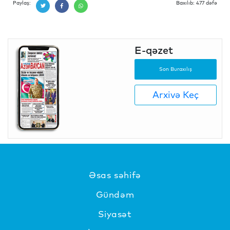
Paylaş:
Baxılıb: 477 dəfə
E-qəzet
Son Buraxılış
Arxivə Keç
Əsas səhifə
Gündəm
Siyasət