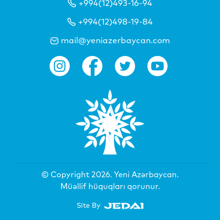
+994(12)493-16-94
+994(12)498-19-84
mail@yeniazerbaycan.com
© Copyright 2026.
Yeni Azərbaycan
.
Müəllif hüquqları qorunur.
Site By