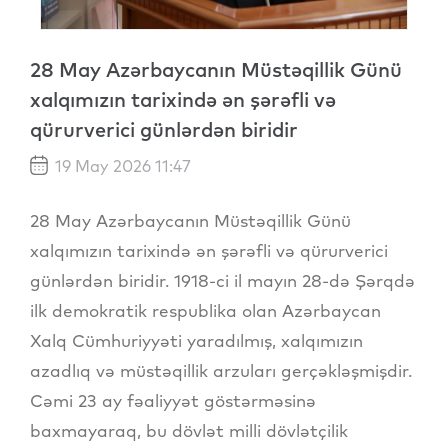
28 May Azərbaycanın Müstəqillik Günü
xalqımızın tarixində ən şərəfli və
qürurverici günlərdən biridir
19 May 2026 11:47
28 May Azərbaycanın Müstəqillik Günü
xalqımızın tarixində ən şərəfli və qürurverici
günlərdən biridir. 1918-ci il mayın 28-də Şərqdə
ilk demokratik respublika olan Azərbaycan
Xalq Cümhuriyyəti yaradılmış, xalqımızın
azadlıq və müstəqillik arzuları gerçəkləşmişdir.
Cəmi 23 ay fəaliyyət göstərməsinə
baxmayaraq, bu dövlət milli dövlətçilik