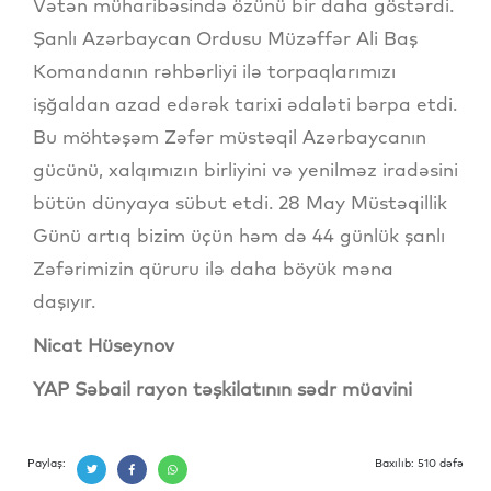
Vətən müharibəsində özünü bir daha göstərdi.
Şanlı Azərbaycan Ordusu Müzəffər Ali Baş
Komandanın rəhbərliyi ilə torpaqlarımızı
işğaldan azad edərək tarixi ədaləti bərpa etdi.
Bu möhtəşəm Zəfər müstəqil Azərbaycanın
gücünü, xalqımızın birliyini və yenilməz iradəsini
bütün dünyaya sübut etdi. 28 May Müstəqillik
Günü artıq bizim üçün həm də 44 günlük şanlı
Zəfərimizin qüruru ilə daha böyük məna
daşıyır.
Nicat Hüseynov
YAP Səbail rayon təşkilatının sədr müavini
Paylaş:
Baxılıb: 510 dəfə