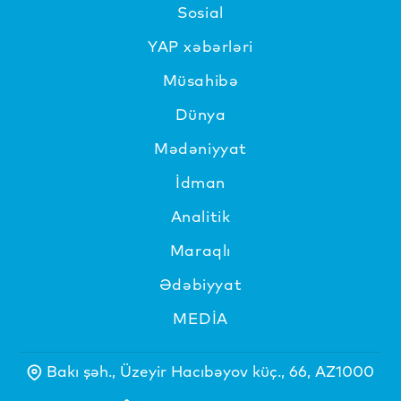
Sosial
YAP xəbərləri
Müsahibə
Dünya
Mədəniyyat
İdman
Analitik
Maraqlı
Ədəbiyyat
MEDİA
Bakı şəh., Üzeyir Hacıbəyov küç., 66, AZ1000