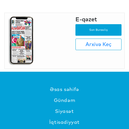
E-qəzet
Son Buraxılış
Arxivə Keç
Əsas səhifə
Gündəm
Siyasət
İqtisadiyyat