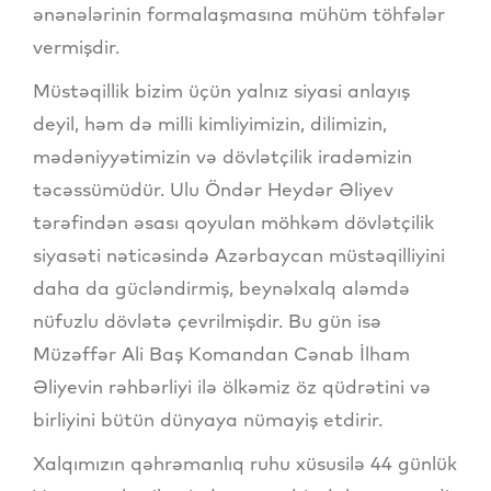
ənənələrinin formalaşmasına mühüm töhfələr
vermişdir.
Müstəqillik bizim üçün yalnız siyasi anlayış
deyil, həm də milli kimliyimizin, dilimizin,
mədəniyyətimizin və dövlətçilik iradəmizin
təcəssümüdür. Ulu Öndər Heydər Əliyev
tərəfindən əsası qoyulan möhkəm dövlətçilik
siyasəti nəticəsində Azərbaycan müstəqilliyini
daha da gücləndirmiş, beynəlxalq aləmdə
nüfuzlu dövlətə çevrilmişdir. Bu gün isə
Müzəffər Ali Baş Komandan Cənab İlham
Əliyevin rəhbərliyi ilə ölkəmiz öz qüdrətini və
birliyini bütün dünyaya nümayiş etdirir.
Xalqımızın qəhrəmanlıq ruhu xüsusilə 44 günlük