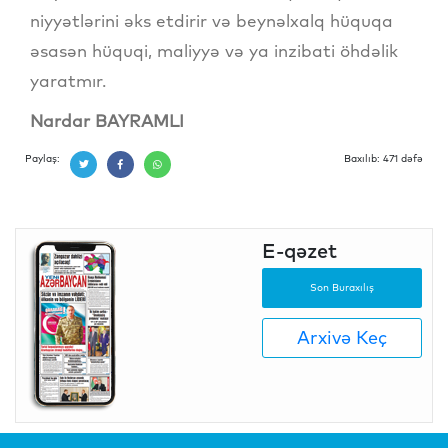
niyyətlərini əks etdirir və beynəlxalq hüquqa
əsasən hüquqi, maliyyə və ya inzibati öhdəlik
yaratmır.
Nardar BAYRAMLI
Paylaş:
Baxılıb: 471 dəfə
E-qəzet
Son Buraxılış
Arxivə Keç