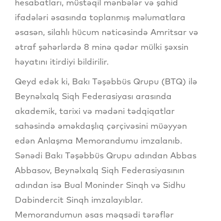
hesabatları, müstəqil mənbələr və şahid
ifadələri əsasında toplanmış məlumatlara
əsasən, silahlı hücum nəticəsində Amritsar və
ətraf şəhərlərdə 8 minə qədər mülki şəxsin
həyatını itirdiyi bildirilir.
Qeyd edək ki, Bakı Təşəbbüs Qrupu (BTQ) ilə
Beynəlxalq Siqh Federasiyası arasında
akademik, tarixi və mədəni tədqiqatlar
sahəsində əməkdaşlıq çərçivəsini müəyyən
edən Anlaşma Memorandumu imzalanıb.
Sənədi Bakı Təşəbbüs Qrupu adından Abbas
Abbasov, Beynəlxalq Siqh Federasiyasının
adından isə Bual Moninder Sinqh və Sidhu
Dabindercit Sinqh imzalayıblar.
Memorandumun əsas məqsədi tərəflər