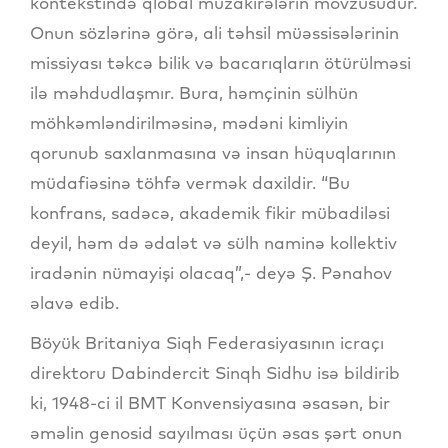
kontekstində qlobal müzakirələrin mövzusudur.
Onun sözlərinə görə, ali təhsil müəssisələrinin
missiyası təkcə bilik və bacarıqların ötürülməsi
ilə məhdudlaşmır. Bura, həmçinin sülhün
möhkəmləndirilməsinə, mədəni kimliyin
qorunub saxlanmasına və insan hüquqlarının
müdafiəsinə töhfə vermək daxildir. “Bu
konfrans, sadəcə, akademik fikir mübadiləsi
deyil, həm də ədalət və sülh naminə kollektiv
iradənin nümayişi olacaq”,- deyə Ş. Pənahov
əlavə edib.
Böyük Britaniya Siqh Federasiyasının icraçı
direktoru Dabindercit Sinqh Sidhu isə bildirib
ki, 1948-ci il BMT Konvensiyasına əsasən, bir
əməlin genosid sayılması üçün əsas şərt onun