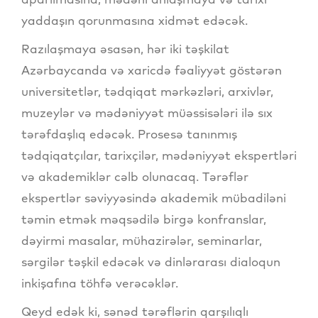
yaddaşın qorunmasına xidmət edəcək.
Razılaşmaya əsasən, hər iki təşkilat
Azərbaycanda və xaricdə fəaliyyət göstərən
universitetlər, tədqiqat mərkəzləri, arxivlər,
muzeylər və mədəniyyət müəssisələri ilə sıx
tərəfdaşlıq edəcək. Prosesə tanınmış
tədqiqatçılar, tarixçilər, mədəniyyət ekspertləri
və akademiklər cəlb olunacaq. Tərəflər
ekspertlər səviyyəsində akademik mübadiləni
təmin etmək məqsədilə birgə konfranslar,
dəyirmi masalar, mühazirələr, seminarlar,
sərgilər təşkil edəcək və dinlərarası dialoqun
inkişafına töhfə verəcəklər.
Qeyd edək ki, sənəd tərəflərin qarşılıqlı