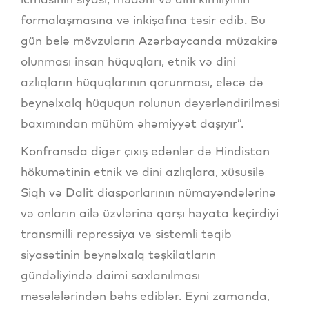
formalaşmasına və inkişafına təsir edib. Bu
gün belə mövzuların Azərbaycanda müzakirə
olunması insan hüquqları, etnik və dini
azlıqların hüquqlarının qorunması, eləcə də
beynəlxalq hüququn rolunun dəyərləndirilməsi
baxımından mühüm əhəmiyyət daşıyır”.
Konfransda digər çıxış edənlər də Hindistan
hökumətinin etnik və dini azlıqlara, xüsusilə
Siqh və Dalit diasporlarının nümayəndələrinə
və onların ailə üzvlərinə qarşı həyata keçirdiyi
transmilli repressiya və sistemli təqib
siyasətinin beynəlxalq təşkilatların
gündəliyində daimi saxlanılması
məsələlərindən bəhs ediblər. Eyni zamanda,