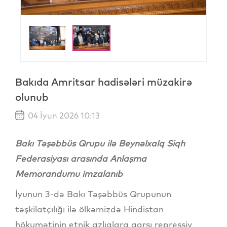
Bakıda Amritsar hadisələri müzakirə
olunub
04 İyun 2026 10:13
Bakı Təşəbbüs Qrupu ilə Beynəlxalq Siqh
Federasiyası arasında Anlaşma
Memorandumu imzalanıb
İyunun 3-də Bakı Təşəbbüs Qrupunun
təşkilatçılığı ilə ölkəmizdə Hindistan
hökumətinin etnik azlıqlara qarşı repressiv