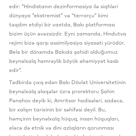
edir: “Hindistanın dezinformasiya ilə siqhləri
dünyaya “ekstremist” və “terrorçu” kimi
təqdim etdiyi bir vaxtda, Bakı platforması
bizim üçün əvəzsizdir. Eyni zamanda, Hindutva
rejimi bizə qarşı assimilyasiya siyasəti yürüdür.
Belə bir dönəmdə Bakıda şahidi olduğumuz
beynəlxalq həmrəylik böyük əhəmiyyət kəsb
edir”.
Tədbirdə çıxış edən Bakı Dövlət Universitetinin
beynəlxalq əlaqələr üzrə prorektoru Şahin
Pənahov deyib ki, Amritsar hadisələri, sadəcə,
bir xalqın tarixinin bir səhifəsi deyil. Bu,
həmçinin beynəlxalq hüquq, insan hüquqları,
eləcə də etnik və dini azlıqların qorunması