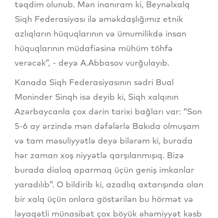
təqdim olunub. Mən inanıram ki, Beynəlxalq
Siqh Federasiyası ilə əməkdaşlığımız etnik
azlıqların hüquqlarının və ümumilikdə insan
hüquqlarının müdafiəsinə mühüm töhfə
verəcək”, - deyə A.Abbasov vurğulayıb.
Kanada Siqh Federasiyasının sədri Bual
Moninder Sinqh isə deyib ki, Siqh xalqının
Azərbaycanla çox dərin tarixi bağları var: “Son
5-6 ay ərzində mən dəfələrlə Bakıda olmuşam
və tam məsuliyyətlə deyə bilərəm ki, burada
hər zaman xoş niyyətlə qarşılanmışıq. Bizə
burada dialoq aparmaq üçün geniş imkanlar
yaradılıb”. O bildirib ki, azadlıq axtarışında olan
bir xalq üçün onlara göstərilən bu hörmət və
ləyaqətli münasibət çox böyük əhəmiyyət kəsb