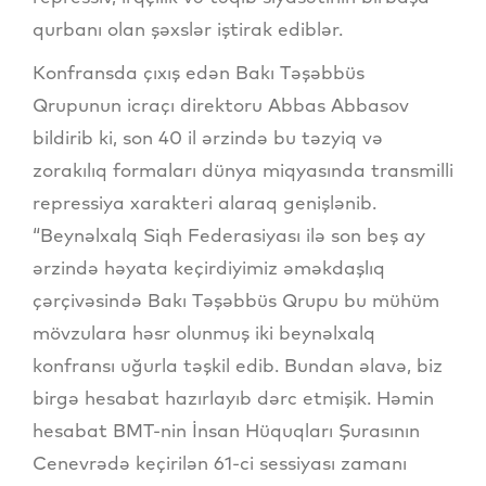
qurbanı olan şəxslər iştirak ediblər.
Konfransda çıxış edən Bakı Təşəbbüs
Qrupunun icraçı direktoru Abbas Abbasov
bildirib ki, son 40 il ərzində bu təzyiq və
zorakılıq formaları dünya miqyasında transmilli
repressiya xarakteri alaraq genişlənib.
“Beynəlxalq Siqh Federasiyası ilə son beş ay
ərzində həyata keçirdiyimiz əməkdaşlıq
çərçivəsində Bakı Təşəbbüs Qrupu bu mühüm
mövzulara həsr olunmuş iki beynəlxalq
konfransı uğurla təşkil edib. Bundan əlavə, biz
birgə hesabat hazırlayıb dərc etmişik. Həmin
hesabat BMT-nin İnsan Hüquqları Şurasının
Cenevrədə keçirilən 61-ci sessiyası zamanı