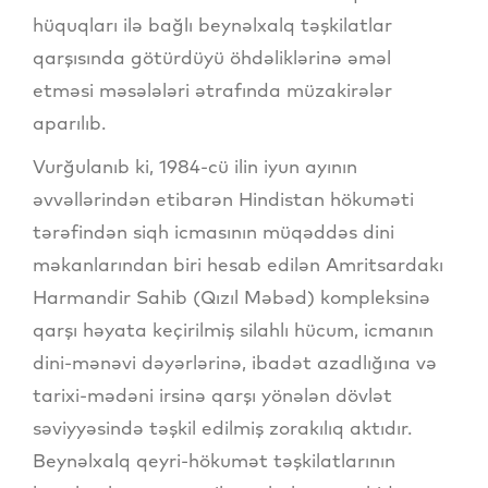
hüquqları ilə bağlı beynəlxalq təşkilatlar
qarşısında götürdüyü öhdəliklərinə əməl
etməsi məsələləri ətrafında müzakirələr
aparılıb.
Vurğulanıb ki, 1984-cü ilin iyun ayının
əvvəllərindən etibarən Hindistan hökuməti
tərəfindən siqh icmasının müqəddəs dini
məkanlarından biri hesab edilən Amritsardakı
Harmandir Sahib (Qızıl Məbəd) kompleksinə
qarşı həyata keçirilmiş silahlı hücum, icmanın
dini-mənəvi dəyərlərinə, ibadət azadlığına və
tarixi-mədəni irsinə qarşı yönələn dövlət
səviyyəsində təşkil edilmiş zorakılıq aktıdır.
Beynəlxalq qeyri-hökumət təşkilatlarının