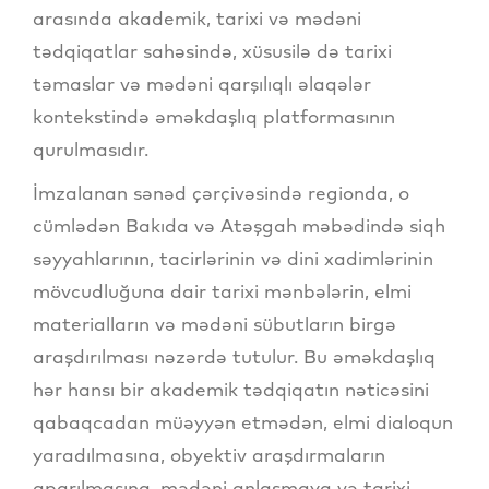
arasında akademik, tarixi və mədəni
tədqiqatlar sahəsində, xüsusilə də tarixi
təmaslar və mədəni qarşılıqlı əlaqələr
kontekstində əməkdaşlıq platformasının
qurulmasıdır.
İmzalanan sənəd çərçivəsində regionda, o
cümlədən Bakıda və Atəşgah məbədində siqh
səyyahlarının, tacirlərinin və dini xadimlərinin
mövcudluğuna dair tarixi mənbələrin, elmi
materialların və mədəni sübutların birgə
araşdırılması nəzərdə tutulur. Bu əməkdaşlıq
hər hansı bir akademik tədqiqatın nəticəsini
qabaqcadan müəyyən etmədən, elmi dialoqun
yaradılmasına, obyektiv araşdırmaların
aparılmasına, mədəni anlaşmaya və tarixi