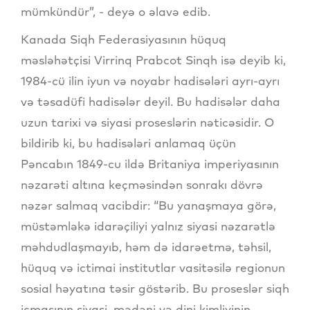
mümkündür”, - deyə o əlavə edib.
Kanada Siqh Federasiyasının hüquq
məsləhətçisi Virrinq Prabcot Sinqh isə deyib ki,
1984-cü ilin iyun və noyabr hadisələri ayrı-ayrı
və təsadüfi hadisələr deyil. Bu hadisələr daha
uzun tarixi və siyasi proseslərin nəticəsidir. O
bildirib ki, bu hadisələri anlamaq üçün
Pəncabın 1849-cu ildə Britaniya imperiyasının
nəzarəti altına keçməsindən sonrakı dövrə
nəzər salmaq vacibdir: “Bu yanaşmaya görə,
müstəmləkə idarəçiliyi yalnız siyasi nəzarətlə
məhdudlaşmayıb, həm də idarəetmə, təhsil,
hüquq və ictimai institutlar vasitəsilə regionun
sosial həyatına təsir göstərib. Bu proseslər siqh
icmasının siyasi, mədəni və dini kimliyinin