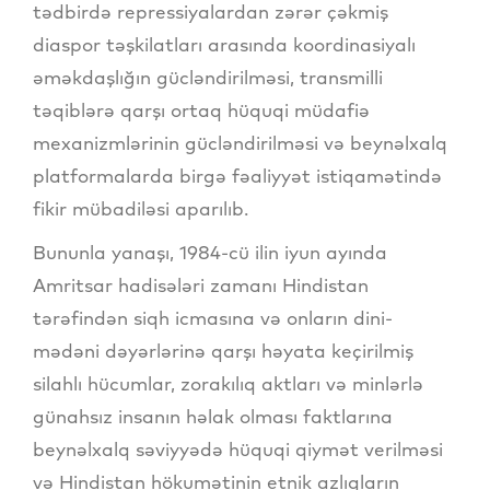
tədbirdə repressiyalardan zərər çəkmiş
diaspor təşkilatları arasında koordinasiyalı
əməkdaşlığın gücləndirilməsi, transmilli
təqiblərə qarşı ortaq hüquqi müdafiə
mexanizmlərinin gücləndirilməsi və beynəlxalq
platformalarda birgə fəaliyyət istiqamətində
fikir mübadiləsi aparılıb.
Bununla yanaşı, 1984-cü ilin iyun ayında
Amritsar hadisələri zamanı Hindistan
tərəfindən siqh icmasına və onların dini-
mədəni dəyərlərinə qarşı həyata keçirilmiş
silahlı hücumlar, zorakılıq aktları və minlərlə
günahsız insanın həlak olması faktlarına
beynəlxalq səviyyədə hüquqi qiymət verilməsi
və Hindistan hökumətinin etnik azlıqların