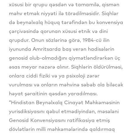
xüsusi bir qrupu qəsdən və tamamilə, qismən
məhv etmək niyyəti ilə törədilməsidir. Siqhlər
də beynəlxalq hüquq tərəfindən bu konvensiya
çərçivəsində qorunan xüsusi etnik və dini
qrupdur. Onun sözlərinə görə, 1984-cü ilin
iyununda Amritsarda baş verən hadisələrin
genosid olub-olmadığını qiymətləndirərkən üç
əsas meyar nəzərə alınır. Siqhlərin öldürülməsi,
onlara ciddi fiziki və ya psixoloji zərər
vurulması və onların məhvinə səbəb ola biləcək
həyat şəraitinin qəsdən yaradılması.
“Hindistan Beynəlxalq Cinayət Məhkəməsinin
yurisdiksiyasını qəbul etmədiyindən, məsələni
Genosid Konvensiyasını ratifikasiya etmiş
dövlətlərin milli məhkəmələrində qaldırmaq