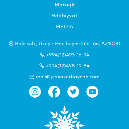
Maraqlı
Ədəbiyyat
MEDİA
Bakı şəh., Üzeyir Hacıbəyov küç., 66, AZ1000
+994(12)493-16-94
+994(12)498-19-84
mail@yeniazerbaycan.com