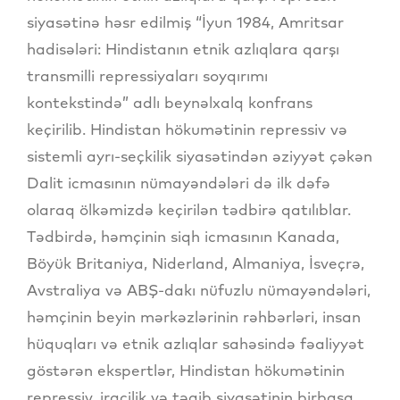
siyasətinə həsr edilmiş “İyun 1984, Amritsar
hadisələri: Hindistanın etnik azlıqlara qarşı
transmilli repressiyaları soyqırımı
kontekstində” adlı beynəlxalq konfrans
keçirilib. Hindistan hökumətinin repressiv və
sistemli ayrı-seçkilik siyasətindən əziyyət çəkən
Dalit icmasının nümayəndələri də ilk dəfə
olaraq ölkəmizdə keçirilən tədbirə qatılıblar.
Tədbirdə, həmçinin siqh icmasının Kanada,
Böyük Britaniya, Niderland, Almaniya, İsveçrə,
Avstraliya və ABŞ-dakı nüfuzlu nümayəndələri,
həmçinin beyin mərkəzlərinin rəhbərləri, insan
hüquqları və etnik azlıqlar sahəsində fəaliyyət
göstərən ekspertlər, Hindistan hökumətinin
repressiv, irqçilik və təqib siyasətinin birbaşa