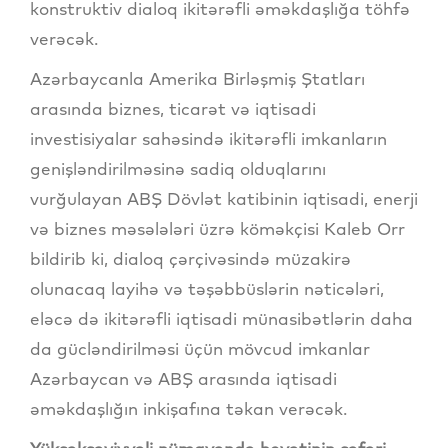
konstruktiv dialoq ikitərəfli əməkdaşlığa töhfə
verəcək.
Azərbaycanla Amerika Birləşmiş Ştatları
arasında biznes, ticarət və iqtisadi
investisiyalar sahəsində ikitərəfli imkanların
genişləndirilməsinə sadiq olduqlarını
vurğulayan ABŞ Dövlət katibinin iqtisadi, enerji
və biznes məsələləri üzrə köməkçisi Kaleb Orr
bildirib ki, dialoq çərçivəsində müzakirə
olunacaq layihə və təşəbbüslərin nəticələri,
eləcə də ikitərəfli iqtisadi münasibətlərin daha
da gücləndirilməsi üçün mövcud imkanlar
Azərbaycan və ABŞ arasında iqtisadi
əməkdaşlığın inkişafına təkan verəcək.