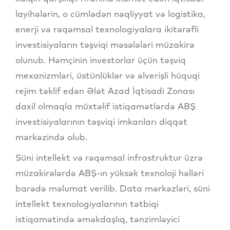
layihələrin, o cümlədən nəqliyyat və logistika,
enerji və rəqəmsal texnologiyalara ikitərəfli
investisiyaların təşviqi məsələləri müzakirə
olunub. Həmçinin investorlar üçün təşviq
mexanizmləri, üstünlüklər və əlverişli hüquqi
rejim təklif edən Ələt Azad İqtisadi Zonası
daxil olmaqla müxtəlif istiqamətlərdə ABŞ
investisiyalarının təşviqi imkanları diqqət
mərkəzində olub.
Süni intellekt və rəqəmsal infrastruktur üzrə
müzakirələrdə ABŞ-ın yüksək texnoloji həlləri
barədə məlumat verilib. Data mərkəzləri, süni
intellekt texnologiyalarının tətbiqi
istiqamətində əməkdaşlıq, tənzimləyici