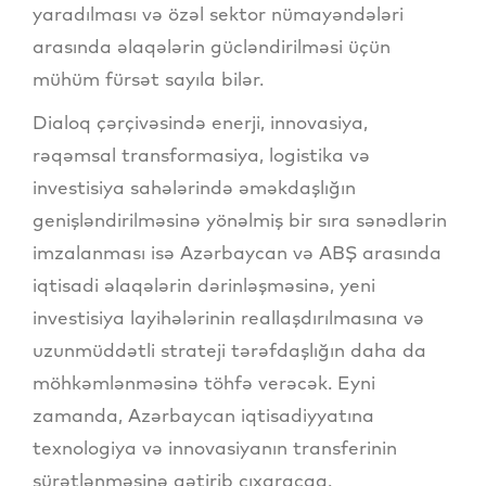
yaradılması və özəl sektor nümayəndələri
arasında əlaqələrin gücləndirilməsi üçün
mühüm fürsət sayıla bilər.
Dialoq çərçivəsində enerji, innovasiya,
rəqəmsal transformasiya, logistika və
investisiya sahələrində əməkdaşlığın
genişləndirilməsinə yönəlmiş bir sıra sənədlərin
imzalanması isə Azərbaycan və ABŞ arasında
iqtisadi əlaqələrin dərinləşməsinə, yeni
investisiya layihələrinin reallaşdırılmasına və
uzunmüddətli strateji tərəfdaşlığın daha da
möhkəmlənməsinə töhfə verəcək. Eyni
zamanda, Azərbaycan iqtisadiyyatına
texnologiya və innovasiyanın transferinin
sürətlənməsinə gətirib çıxaracaq.