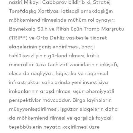
naziri Mikayıl Cabbarov bildirib ki, Strateji
Tərəfdaşlıq Xartiyası iqtisadi əməkdaşlığın
möhkəmləndirilməsində mühüm rol oynayır:
Beynəlxalq Sülh və Rifah üçün Tramp Marşrutu
(TRIPP) və Orta Dəhliz vasitəsilə ticarət
əlaqələrinin genişləndirilməsi, enerji
təhlükəsizliyinin gücləndirilməsi, kritik
minerallar üzrə təchizat zəncirlərinin inkişafı,
eləcə də nəqliyyat, logistika və rəqəmsal
infrastruktur sahələrində yeni investisiya
imkanlarının araşdırılması üçün əhəmiyyətli
perspektivlər mövcuddur. Birgə layihələrin
müəyyənləşdirilməsi, işgüzar əlaqələrin daha
da möhkəmləndirilməsi və qarşılıqlı faydalı
təşəbbüslərin həyata keçirilməsi üzrə