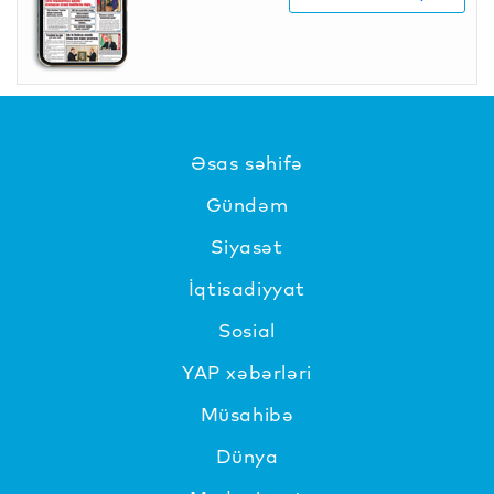
Əsas səhifə
Gündəm
Siyasət
İqtisadiyyat
Sosial
YAP xəbərləri
Müsahibə
Dünya