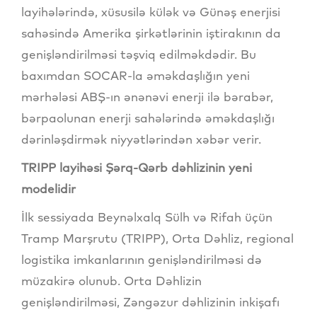
layihələrində, xüsusilə külək və Günəş enerjisi
sahəsində Amerika şirkətlərinin iştirakının da
genişləndirilməsi təşviq edilməkdədir. Bu
baxımdan SOCAR-la əməkdaşlığın yeni
mərhələsi ABŞ-ın ənənəvi enerji ilə bərabər,
bərpaolunan enerji sahələrində əməkdaşlığı
dərinləşdirmək niyyətlərindən xəbər verir.
TRIPP layihəsi Şərq-Qərb dəhlizinin yeni
modelidir
İlk sessiyada Beynəlxalq Sülh və Rifah üçün
Tramp Marşrutu (TRIPP), Orta Dəhliz, regional
logistika imkanlarının genişləndirilməsi də
müzakirə olunub. Orta Dəhlizin
genişləndirilməsi, Zəngəzur dəhlizinin inkişafı