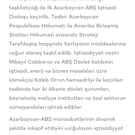
təşkilatçılığı ilə ilk Azərbaycan-ABŞ İqtisadi
Dialoqu keçirilib. Tədbir Azərbaycan
Respublikası Hökuməti ilə Amerika Birləşmiş
Ştatları Hökuməti arasında Strateji
Tərəfdaşlıq haqqında Xartiyanın müddəalarına
uyğun olaraq təşkil edilib. İqtisadiyyat naziri
Mikayıl Cabbarov və ABŞ Dövlət katibinin
iqtisadi, enerji və biznes məsələləri üzrə
köməkçisi Kaleb Orrun həmsədrliyi ilə keçirilən
tədbirdə hər iki ölkənin dövlət qurumları,
beynəlxalq maliyyə institutları və özəl sektorun
nümayəndələri iştirak ediblər.
Azərbaycan-ABŞ münasibətlərinin dinamik
şəkildə inkişaf etdiyini vurğulayan iqtisadiyyat