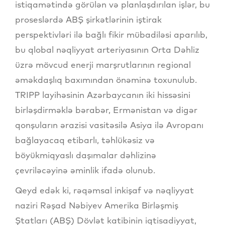
istiqamətində görülən və planlaşdırılan işlər, bu
proseslərdə ABŞ şirkətlərinin iştirak
perspektivləri ilə bağlı fikir mübadiləsi aparılıb,
bu qlobal nəqliyyat arteriyasının Orta Dəhliz
üzrə mövcud enerji marşrutlarının regional
əməkdaşlıq baxımından önəminə toxunulub.
TRIPP layihəsinin Azərbaycanın iki hissəsini
birləşdirməklə bərabər, Ermənistan və digər
qonşuların ərazisi vasitəsilə Asiya ilə Avropanı
bağlayacaq etibarlı, təhlükəsiz və
böyükmiqyaslı daşımalar dəhlizinə
çevriləcəyinə əminlik ifadə olunub.
Qeyd edək ki, rəqəmsal inkişaf və nəqliyyat
naziri Rəşad Nəbiyev Amerika Birləşmiş
Ştatları (ABŞ) Dövlət katibinin iqtisadiyyat,