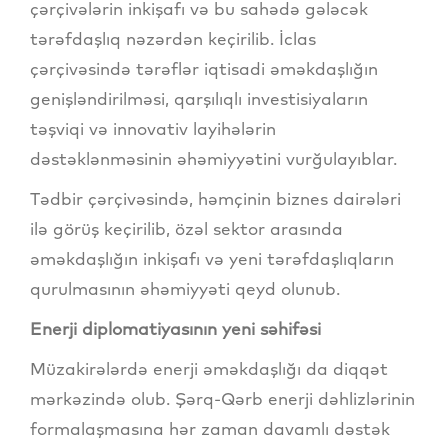
çərçivələrin inkişafı və bu sahədə gələcək
tərəfdaşlıq nəzərdən keçirilib. İclas
çərçivəsində tərəflər iqtisadi əməkdaşlığın
genişləndirilməsi, qarşılıqlı investisiyaların
təşviqi və innovativ layihələrin
dəstəklənməsinin əhəmiyyətini vurğulayıblar.
Tədbir çərçivəsində, həmçinin biznes dairələri
ilə görüş keçirilib, özəl sektor arasında
əməkdaşlığın inkişafı və yeni tərəfdaşlıqların
qurulmasının əhəmiyyəti qeyd olunub.
Enerji diplomatiyasının yeni səhifəsi
Müzakirələrdə enerji əməkdaşlığı da diqqət
mərkəzində olub. Şərq-Qərb enerji dəhlizlərinin
formalaşmasına hər zaman davamlı dəstək