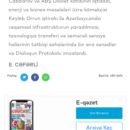
Cabbarov və ABŞ Dövlət katibinin iqtisadi,
enerji və biznes məsələləri üzrə köməkçisi
Keyleb Orrun iştirakı ilə Azərbaycanda
rəqəmsal infrastrukturun yaradılması,
texnologiya transferi və səmərəli sənaye
həllərinin tətbiqi sahələrində bir sıra sənədlər
və Dialoqun Protokolu imzalanıb.
E. CƏFƏRLİ
Paylaş:
Baxılıb: 480 dəfə
E-qəzet
Son Buraxılış
Arxivə Keç