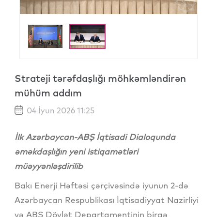
Strateji tərəfdaşlığı möhkəmləndirən
mühüm addım
04 İyun 2026 11:25
İlk Azərbaycan-ABŞ İqtisadi Dialoqunda
əməkdaşlığın yeni istiqamətləri
müəyyənləşdirilib
Bakı Enerji Həftəsi çərçivəsində iyunun 2-də
Azərbaycan Respublikası İqtisadiyyat Nazirliyi
və ABŞ Dövlət Departamentinin birgə