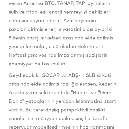
verən Amerika BTC, TANAP, TAP layihələrin
sülh və rifah, əsil enerji həmrəyliyi dəhlizləri
olmasını bəyan edərək Azərbaycanın
şaxələnidirlmiş enerji siyasətini alqışlayıb. İki
ölkənin enerji şirkətləri arasında əldə edilmiş
yeni anlaşmalar, o cümlədən Bakı Enerji
Həftəsi çərçivəsində imzalanmış sazişlərin
əhəmiyyətinə toxunulub.
Qeyd edək ki, SOCAR və ABŞ-ın SLB şirkəti
arasında əldə edilmiş razılığa əsasən, Xəzərin
Azərbaycan sektorundakı “Bahar” və “Qum-
Dəniz” yataqlarının yenidən işlənməsinə start
verilib. Bu tərəfdaşlıq perspektivli hasilat
zonalarının müəyyən edilməsini, hərtərəfli
rezervuar modelləşdirməsinin hazırlanmasını