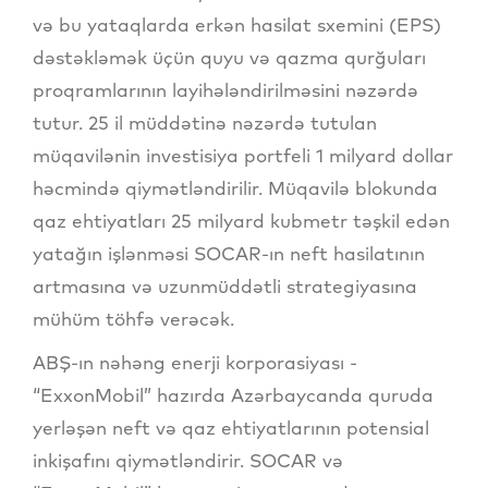
və bu yataqlarda erkən hasilat sxemini (EPS)
dəstəkləmək üçün quyu və qazma qurğuları
proqramlarının layihələndirilməsini nəzərdə
tutur. 25 il müddətinə nəzərdə tutulan
müqavilənin investisiya portfeli 1 milyard dollar
həcmində qiymətləndirilir. Müqavilə blokunda
qaz ehtiyatları 25 milyard kubmetr təşkil edən
yatağın işlənməsi SOCAR-ın neft hasilatının
artmasına və uzunmüddətli strategiyasına
mühüm töhfə verəcək.
ABŞ-ın nəhəng enerji korporasiyası -
“ExxonMobil” hazırda Azərbaycanda quruda
yerləşən neft və qaz ehtiyatlarının potensial
inkişafını qiymətləndirir. SOCAR və