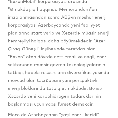
“ExxonMobil” korporasiyası arasında
“Əməkdaşlıq haqqında Memorandum”un
imzalanmasından sonra ABŞ-ın məşhur enerji
korporasiyası Azərbaycanda yeni fəaliyyət
planlarına start verib və Xəzərdə müasir enerji
həmrəyliyi halqası daha böyüməkdədir. “Azəri-
Çıraq-Günəşli” layihəsində tərəfdaş olan
“Exxon” ötən dövrdə neft emalı və nəqli, enerji
sektorunda müasir qazma texnologiyalarının
tətbiqi, habelə resusrsların diversifikasiyasında
mövcud olan təcrübəsini yeni perspektivli
enerji bloklarında tətbiq etməkdədir. Bu isə
Xəzərdə yeni karbohidrogen tədarüklərinin
başlanması üçün yaxşı fürsət deməkdir.
Eləcə də Azərbaycanın “yaşıl enerji keçidi”