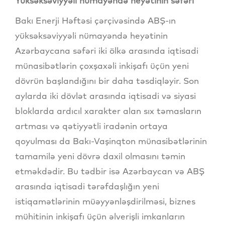
Yüksəksəviyyəli nümayəndə heyətinin səfəri
Bakı Enerji Həftəsi çərçivəsində ABŞ-ın
yüksəksəviyyəli nümayəndə heyətinin
Azərbaycana səfəri iki ölkə arasında iqtisadi
münasibətlərin çoxşaxəli inkişafı üçün yeni
dövrün başlandığını bir daha təsdiqləyir. Son
aylarda iki dövlət arasında iqtisadi və siyasi
bloklarda ardıcıl xarakter alan sıx təmasların
artması və qətiyyətli iradənin ortaya
qoyulması da Bakı-Vaşinqton münasibətlərinin
tamamilə yeni dövrə daxil olmasını təmin
etməkdədir. Bu tədbir isə Azərbaycan və ABŞ
arasında iqtisadi tərəfdaşlığın yeni
istiqamətlərinin müəyyənləşdirilməsi, biznes
mühitinin inkişafı üçün əlverişli imkanların