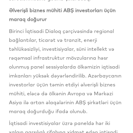
Əlverişli biznes mühiti ABŞ investorları üçün
maraq doğurur
Birinci İqtisadi Dialoq çərçivəsində regional
bağlantılar, ticarət və tranzit, enerji
təhlükəsizliyi, investisiyalar, süni intellekt və
rəqəmsal infrastruktur mövzularına həsr
olunmuş panel sessiyalarda ölkəmizin iqtisadi
imkanları yüksək dəyərləndirilib. Azərbaycanın
investorlar üçün təmin etdiyi əlverişli biznes
mühiti, eləcə də ölkənin Avropa və Mərkəzi
Asiya ilə artan əlaqələrinin ABŞ şirkətləri üçün
maraq doğurduğu ifadə olunub.
İqtisadi investisiyalar üzrə paneldə hər iki
xalqın qarşılıqlı rifahına xidmət edən iqtisadi