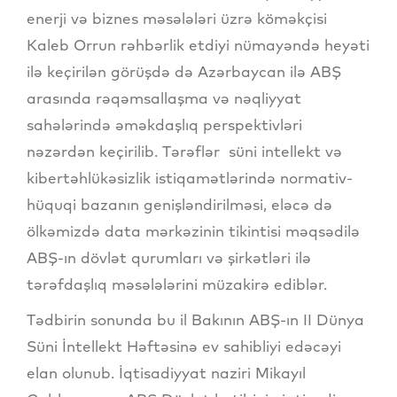
enerji və biznes məsələləri üzrə köməkçisi
Kaleb Orrun rəhbərlik etdiyi nümayəndə heyəti
ilə keçirilən görüşdə də Azərbaycan ilə ABŞ
arasında rəqəmsallaşma və nəqliyyat
sahələrində əməkdaşlıq perspektivləri
nəzərdən keçirilib. Tərəflər süni intellekt və
kibertəhlükəsizlik istiqamətlərində normativ-
hüquqi bazanın genişləndirilməsi, eləcə də
ölkəmizdə data mərkəzinin tikintisi məqsədilə
ABŞ-ın dövlət qurumları və şirkətləri ilə
tərəfdaşlıq məsələlərini müzakirə ediblər.
Tədbirin sonunda bu il Bakının ABŞ-ın II Dünya
Süni İntellekt Həftəsinə ev sahibliyi edəcəyi
elan olunub. İqtisadiyyat naziri Mikayıl