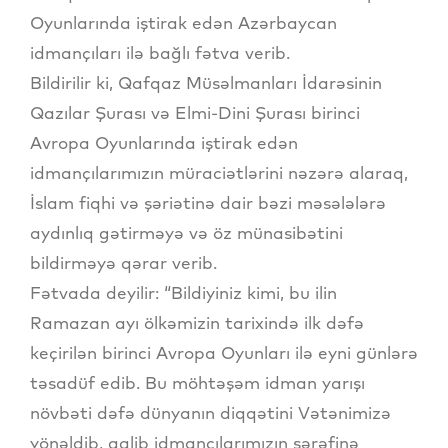
Oyunlarında iştirak edən Azərbaycan
idmançıları ilə bağlı fətva verib.
Bildirilir ki, Qafqaz Müsəlmanları İdarəsinin
Qazılar Şurası və Elmi-Dini Şurası birinci
Avropa Oyunlarında iştirak edən
idmançılarımızın müraciətlərini nəzərə alaraq,
İslam fiqhi və şəriətinə dair bəzi məsələlərə
aydınlıq gətirməyə və öz münasibətini
bildirməyə qərar verib.
Fətvada deyilir: “Bildiyiniz kimi, bu ilin
Ramazan ayı ölkəmizin tarixində ilk dəfə
keçirilən birinci Avropa Oyunları ilə eyni günlərə
təsadüf edib. Bu möhtəşəm idman yarışı
növbəti dəfə dünyanın diqqətini Vətənimizə
yönəldib, qalib idmançılarımızın şərəfinə