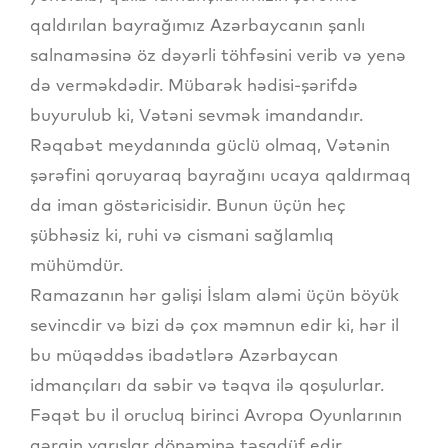
qaldırılan bayrağımız Azərbaycanın şanlı
salnaməsinə öz dəyərli töhfəsini verib və yenə
də verməkdədir. Mübarək hədisi-şərifdə
buyurulub ki, Vətəni sevmək imandandır.
Rəqabət meydanında güclü olmaq, Vətənin
şərəfini qoruyaraq bayrağını ucaya qaldırmaq
da iman göstəricisidir. Bunun üçün heç
şübhəsiz ki, ruhi və cismani sağlamlıq
mühümdür.
Ramazanın hər gəlişi İslam aləmi üçün böyük
sevincdir və bizi də çox məmnun edir ki, hər il
bu müqəddəs ibadətlərə Azərbaycan
idmançıları da səbir və təqva ilə qoşulurlar.
Fəqət bu il orucluq birinci Avropa Oyunlarının
gərgin yarışlar dönəminə təsadüf edir.