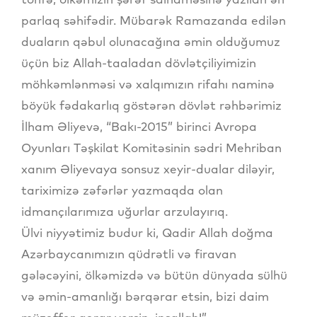
parlaq səhifədir. Mübarək Ramazanda edilən
duaların qəbul olunacağına əmin olduğumuz
üçün biz Allah-taaladan dövlətçiliyimizin
möhkəmlənməsi və xalqımızın rifahı naminə
böyük fədakarlıq göstərən dövlət rəhbərimiz
İlham Əliyevə, “Bakı-2015” birinci Avropa
Oyunları Təşkilat Komitəsinin sədri Mehriban
xanım Əliyevaya sonsuz xeyir-dualar diləyir,
tariximizə zəfərlər yazmaqda olan
idmançılarımıza uğurlar arzulayırıq.
Ülvi niyyətimiz budur ki, Qadir Allah doğma
Azərbaycanımızın qüdrətli və firavan
gələcəyini, ölkəmizdə və bütün dünyada sülhü
və əmin-amanlığı bərqərar etsin, bizi daim