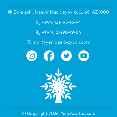
Bakı şəh., Üzeyir Hacıbəyov küç., 66, AZ1000
+994(12)493-16-94
+994(12)498-19-84
mail@yeniazerbaycan.com
© Copyright 2026.
Yeni Azərbaycan
.