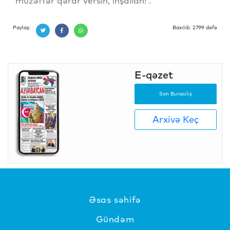
müzəffər qərar versin, inşallah!”.
Paylaş:
Baxılıb: 2799 dəfə
E-qəzet
Son Buraxılış
Arxivə Keç
Əsas səhifə
Gündəm