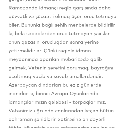
Ramazanda idmançı rəqib qarşısında daha
qüvvətli və şücaətli olmaq üçün oruc tutmaya
bilər. Bununla bağlı səhih mənbələrdə bildirilir
ki, belə səbəblərdən oruc tutmayan şəxslər
onun qəzasını orucluqdan sonra yerinə
yetirməlidirlər. Çünki rəqiblə idman
meydanında aparılan mübarizədə qalib
gəlmək, Vətənin şərəfini qorumaq, bayrağını
ucaltmaq vacib və savab əməllərdəndir.
Azərbaycan dindarları bu əziz günlərdə
inanırlar ki, birinci Avropa Oyunlarında
idmançılarımızın qələbəsi - torpaqlarımız,
Vətənimiz uğrunda canlarından keçən bütün
qəhrəman şəhidlərin xatirəsinə ən dəyərli
töhfə, ölkəmizin şərəf salnaməsinə yazılan ən