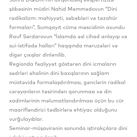
şöbəsinin müdiri Nahid Məmmədovun “Dini
radikalizm: mahiyyəti, səbəbləri və təzahür
formaları”, Sumqayıt cümə məscidinin axundu
Rauf Sərdarovun “İslamda əsl cihad anlayışı və
sui-istifadə halları” haqqında məruzələri və
digər çıxışlar dinlənilib.
Regionda fəaliyyət göstərən dini icmaların
sədrləri əhalinin dini baxışlarının sağlam
müstəvidə formalaşdırılması, gənclərin radikal
cərəyanların təsirindən qorunması və din
xadimlərinin məlumatlandırılması üçün bu cür
maarifləndirici tədbirlərə ehtiyac olduğunu
vurğulayıblar.
Seminar-müşavirənin sonunda iştirakçılara dini