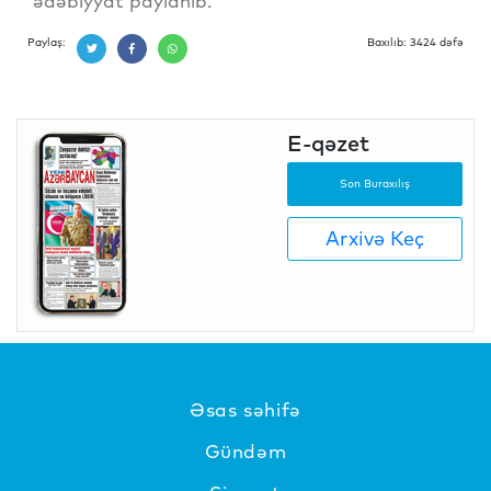
ədəbiyyat paylanıb.
Paylaş:
Baxılıb: 3424 dəfə
E-qəzet
Son Buraxılış
Arxivə Keç
Əsas səhifə
Gündəm