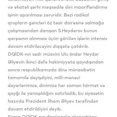
və əhatəli şərhi məqsədilə dini maarifləndirmə
işinin aparılması zəruridir. Bəzi radikal
qrupların gəncləri öz təsir dairəsinə salmağa
çalışmasından danışan S.Heydərov bunun
qarşısının alınması üçün görülən işlərin intensiv
davam etdiriləcəyini diqqətə çatdırıb.
DQİDK-nın sədr müavini Ulu öndər Heydər
Əliyevin ikinci dəfə hakimiyyətə qayıdışından
sonra respublikamızda dinə münasibətin
tamamilə dəyişdiyini, milli-mənəvi
dəyərlərimizə, dinimizə hər zaman hörmət və
qayğı ilə yanaşıldığını xatırladıb, bu siyasətin
hazırda Prezident İlham Əliyev tərəfindən
davam etdirildiyini deyib.
Sonra DQİDK-nın dinşünaslıq ekspertizası