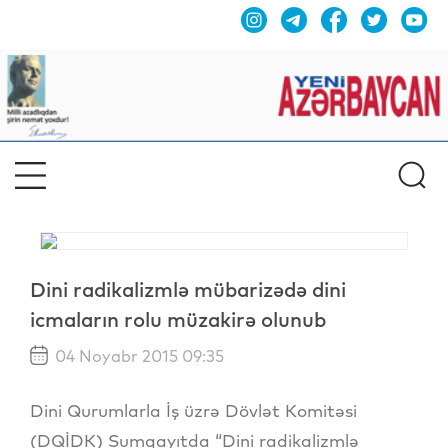
Dini radikalizmlə mübarizədə dini
icmaların rolu müzakirə olunub
04 Noyabr 2015 09:35
Dini Qurumlarla İş üzrə Dövlət Komitəsi
(DQİDK) Sumqayıtda “Dini radikalizmlə