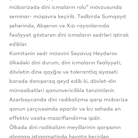
mübarizədə dini icmaların rolu” mövzusunda
seminar- müşavirə keçirib. Tədbirdə Sumqayıt
şəhərində, Abşeron və Xızı rayonlarında
fəaliyyət göstərən dini icmaların sədrləri iştirak
ediblər.
Komitənin sədr müavini Səyavuş Heydərov
ölkədəki dini durum, dini icmaların fəaliyyəti,
dövlətin dinə qayğısı və tolerantlıq siyasəti
barədə danışaraq qeyd edib ki, dövlət-din
münasibətləri qanunvericiliklə tənzimlənir.
Azərbaycanda dini radikalizmə qarşı mübarizə
qanun çərçivəsində aparılır və bu sahədə ən
effektiv vasitə maarifləndirmə işidir.
Ölkədə dini radikalizm meyillərinin qarşısının
alınması istiqamətində həyata keçirilən