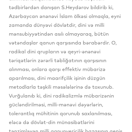
tədbirlərdən danışan S.Heydərov bildirib ki,
Azərbaycan ənənəvi İslam ölkəsi olmaqla, eyni
zamanda dünyəvi dövlətdir, dini və milli
mənsubiyyətindən asılı olmayaraq, bütün
vətəndaşlar qanun qarşısında bərabərdir. O,
radikal dini qrupların və qeyri-ənənəvi
təriqətlərin zərərli təbliğatının qarşısının
alınması, onlara qarşı effektiv mübarizə
aparılması, dini maarifçilik işinin düzgün
metodlarla təşkili məsələlərinə də toxunub.
Vurğulanıb ki, dini radikalizmlə mübarizənin
gücləndirilməsi, milli-mənəvi dəyərlərin,
tolerantlıq mühitinin qorunub saxlanılması,
eləcə də dövlət-din münasibətlərini
tənzimləyən milli qanunvericilik bazasının geniş