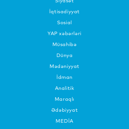
Siyasət
İqtisadiyyat
Sosial
YAP xəbərləri
Müsahibə
Dünya
Mədəniyyat
İdman
Analitik
Maraqlı
Ədəbiyyat
MEDİA