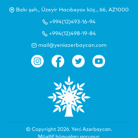
Bakı şəh., Üzeyir Hacıbəyov küç., 66, AZ1000
+994(12)493-16-94
+994(12)498-19-84
mail@yeniazerbaycan.com
© Copyright 2026.
Yeni Azərbaycan
.
Müəllif hüquqları qorunur.