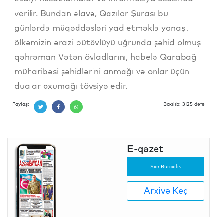
verilir. Bundan əlavə, Qazılar Şurası bu
günlərdə müqəddəsləri yad etməklə yanaşı,
ölkəmizin ərazi bütövlüyü uğrunda şəhid olmuş
qəhrəman Vətən övladlarını, habelə Qarabağ
müharibəsi şəhidlərini anmağı və onlar üçün
dualar oxumağı tövsiyə edir.
Paylaş:
Baxılıb: 3125 dəfə
E-qəzet
Son Buraxılış
Arxivə Keç