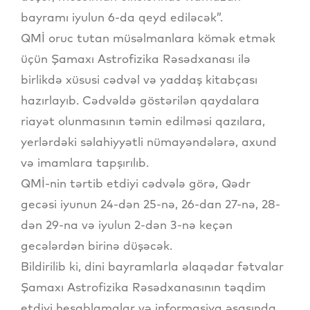
bayramı iyulun 6-da qeyd ediləcək”.
QMİ oruc tutan müsəlmanlara kömək etmək
üçün Şamaxı Astrofizika Rəsədxanası ilə
birlikdə xüsusi cədvəl və yaddaş kitabçası
hazırlayıb. Cədvəldə göstərilən qaydalara
riayət olunmasının təmin edilməsi qazılara,
yerlərdəki səlahiyyətli nümayəndələrə, axund
və imamlara tapşırılıb.
QMİ-nin tərtib etdiyi cədvələ görə, Qədr
gecəsi iyunun 24-dən 25-nə, 26-dan 27-nə, 28-
dən 29-na və iyulun 2-dən 3-nə keçən
gecələrdən birinə düşəcək.
Bildirilib ki, dini bayramlarla əlaqədar fətvalar
Şamaxı Astrofizika Rəsədxanasının təqdim
etdiyi hesablamalar və informasiya əsasında