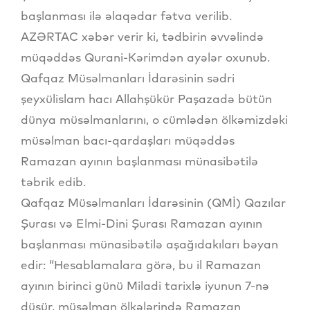
başlanması ilə əlaqədar fətva verilib.
AZƏRTAC xəbər verir ki, tədbirin əvvəlində
müqəddəs Qurani-Kərimdən ayələr oxunub.
Qafqaz Müsəlmanları İdarəsinin sədri
şeyxülislam hacı Allahşükür Paşazadə bütün
dünya müsəlmanlarını, o cümlədən ölkəmizdəki
müsəlman bacı-qardaşları müqəddəs
Ramazan ayının başlanması münasibətilə
təbrik edib.
Qafqaz Müsəlmanları İdarəsinin (QMİ) Qazılar
Şurası və Elmi-Dini Şurası Ramazan ayının
başlanması münasibətilə aşağıdakıları bəyan
edir: “Hesablamalara görə, bu il Ramazan
ayının birinci günü Miladi tarixlə iyunun 7-nə
düşür, müsəlman ölkələrində Ramazan