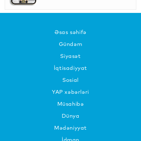
Əsas səhifə
Gündəm
Siyasət
İqtisadiyyat
Sosial
YAP xəbərləri
Müsahibə
Dünya
Mədəniyyat
İdman