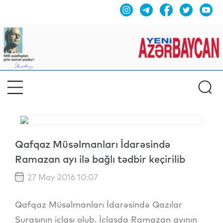
Qafqaz Müsəlmanları İdarəsində
Ramazan ayı ilə bağlı tədbir keçirilib
27 May 2016 10:07
Qafqaz Müsəlmanları İdarəsində Qazılar
Şurasının iclası olub. İclasda Ramazan ayının