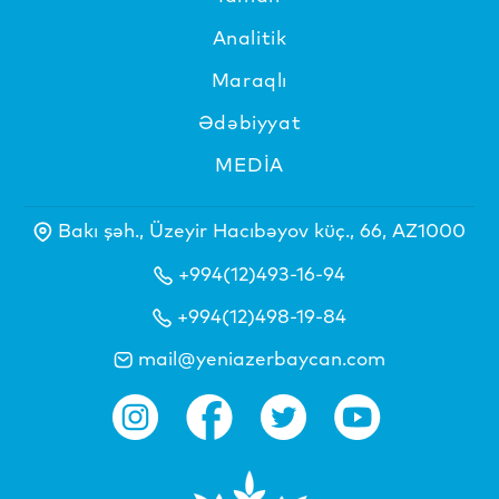
Analitik
Maraqlı
Ədəbiyyat
MEDİA
Bakı şəh., Üzeyir Hacıbəyov küç., 66, AZ1000
+994(12)493-16-94
+994(12)498-19-84
mail@yeniazerbaycan.com