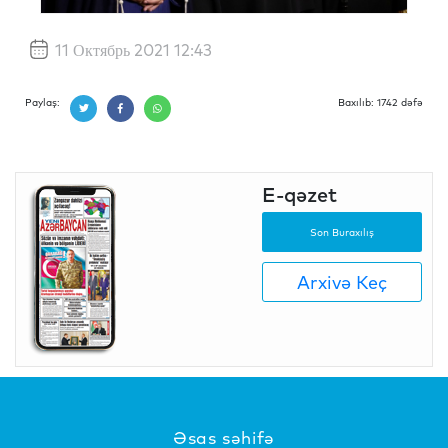
11 Октябрь 2021 12:43
Paylaş:
Baxılıb: 1742 dəfə
E-qəzet
Son Buraxılış
Arxivə Keç
Əsas səhifə