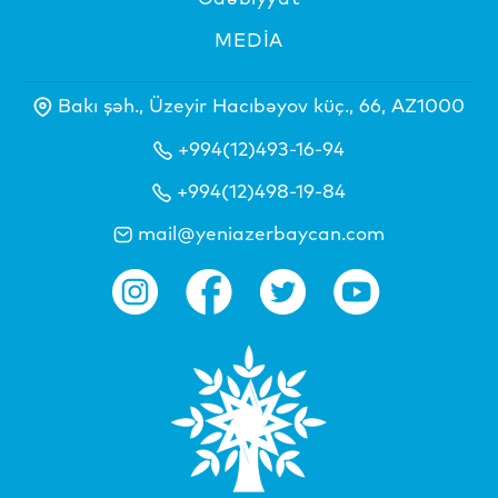
MEDİA
Bakı şəh., Üzeyir Hacıbəyov küç., 66, AZ1000
+994(12)493-16-94
+994(12)498-19-84
mail@yeniazerbaycan.com