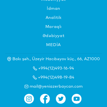
İdman
Analitik
Maraqlı
Ədəbiyyat
MEDİA
Bakı şəh., Üzeyir Hacıbəyov küç., 66, AZ1000
+994(12)493-16-94
+994(12)498-19-84
mail@yeniazerbaycan.com