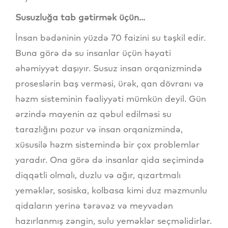
Susuzluğa tab gətirmək üçün...
İnsan bədəninin yüzdə 70 faizini su təşkil edir.
Buna görə də su insanlar üçün həyati
əhəmiyyət daşıyır. Susuz insan orqanizmində
proseslərin baş verməsi, ürək, qan dövranı və
həzm sisteminin fəaliyyəti mümkün deyil. Gün
ərzində mayenin az qəbul edilməsi su
tarazlığını pozur və insan orqanizmində,
xüsusilə həzm sistemində bir çox problemlər
yaradır. Ona görə də insanlar qida seçimində
diqqətli olmalı, duzlu və ağır, qızartmalı
yeməklər, sosiska, kolbasa kimi duz məzmunlu
qidaların yerinə tərəvəz və meyvədən
hazırlanmış zəngin, sulu yeməklər seçməlidirlər.