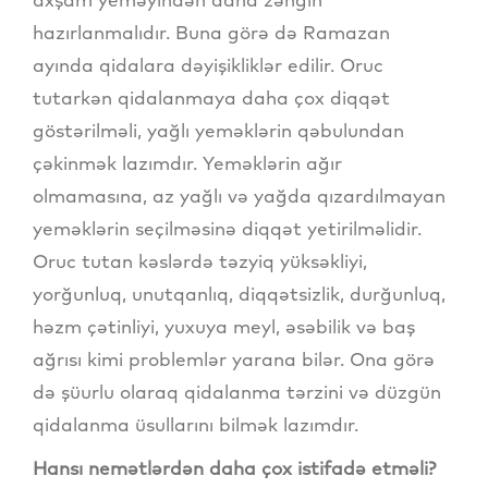
hazırlanmalıdır. Buna görə də Ramazan
ayında qidalara dəyişikliklər edilir. Oruc
tutarkən qidalanmaya daha çox diqqət
göstərilməli, yağlı yeməklərin qəbulundan
çəkinmək lazımdır. Yeməklərin ağır
olmamasına, az yağlı və yağda qızardılmayan
yeməklərin seçilməsinə diqqət yetirilməlidir.
Oruc tutan kəslərdə təzyiq yüksəkliyi,
yorğunluq, unutqanlıq, diqqətsizlik, durğunluq,
həzm çətinliyi, yuxuya meyl, əsəbilik və baş
ağrısı kimi problemlər yarana bilər. Ona görə
də şüurlu olaraq qidalanma tərzini və düzgün
qidalanma üsullarını bilmək lazımdır.
Hansı nemətlərdən daha çox istifadə etməli?