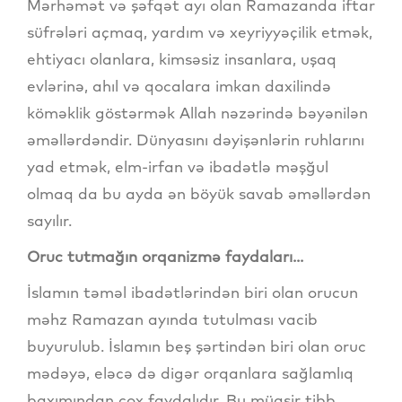
Mərhəmət və şəfqət ayı olan Ramazanda iftar
süfrələri açmaq, yardım və xeyriyyəçilik etmək,
ehtiyacı olanlara, kimsəsiz insanlara, uşaq
evlərinə, ahıl və qocalara imkan daxilində
köməklik göstərmək Allah nəzərində bəyənilən
əməllərdəndir. Dünyasını dəyişənlərin ruhlarını
yad etmək, elm-irfan və ibadətlə məşğul
olmaq da bu ayda ən böyük savab əməllərdən
sayılır.
Oruc tutmağın orqanizmə faydaları...
İslamın təməl ibadətlərindən biri olan orucun
məhz Ramazan ayında tutulması vacib
buyurulub. İslamın beş şərtindən biri olan oruc
mədəyə, eləcə də digər orqanlara sağlamlıq
baxımından çox faydalıdır. Bu müasir tibb