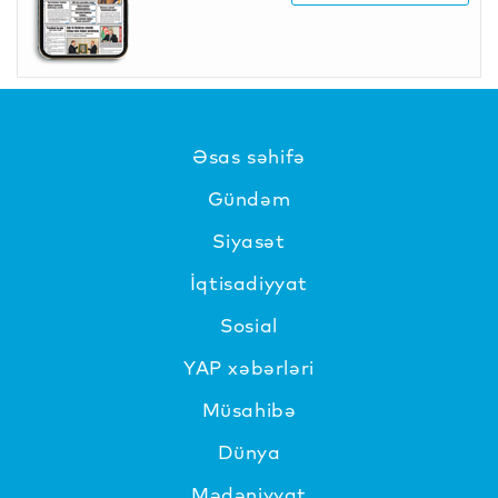
Əsas səhifə
Gündəm
Siyasət
İqtisadiyyat
Sosial
YAP xəbərləri
Müsahibə
Dünya
Mədəniyyat