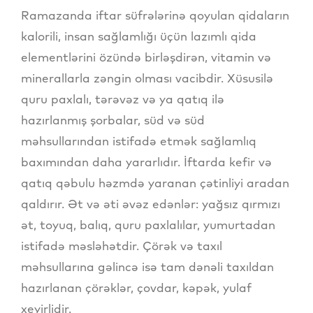
Ramazanda iftar süfrələrinə qoyulan qidaların
kalorili, insan sağlamlığı üçün lazımlı qida
elementlərini özündə birləşdirən, vitamin və
minerallarla zəngin olması vacibdir. Xüsusilə
quru paxlalı, tərəvəz və ya qatıq ilə
hazırlanmış şorbalar, süd və süd
məhsullarından istifadə etmək sağlamlıq
baxımından daha yararlıdır. İftarda kefir və
qatıq qəbulu həzmdə yaranan çətinliyi aradan
qaldırır. Ət və əti əvəz edənlər: yağsız qırmızı
ət, toyuq, balıq, quru paxlalılar, yumurtadan
istifadə məsləhətdir. Çörək və taxıl
məhsullarına gəlincə isə tam dənəli taxıldan
hazırlanan çörəklər, çovdar, kəpək, yulaf
xeyirlidir.