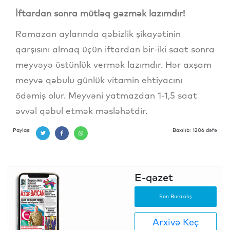
İftardan sonra mütləq gəzmək lazımdır!
Ramazan aylarında qəbizlik şikayətinin
qarşısını almaq üçün iftardan bir-iki saat sonra
meyvəyə üstünlük vermək lazımdır. Hər axşam
meyvə qəbulu günlük vitamin ehtiyacını
ödəmiş olur. Meyvəni yatmazdan 1-1,5 saat
əvvəl qəbul etmək məsləhətdir.
Paylaş:
Baxılıb: 1206 dəfə
E-qəzet
Son Buraxılış
Arxivə Keç