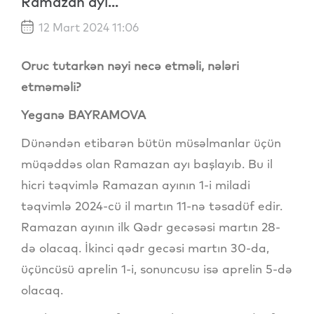
Ramazan ayı...
12 Mart 2024 11:06
Oruc tutarkən nəyi necə etməli, nələri
etməməli?
Yeganə BAYRAMOVA
Dünəndən etibarən bütün müsəlmanlar üçün
müqəddəs olan Ramazan ayı başlayıb. Bu il
hicri təqvimlə Ramazan ayının 1-i miladi
təqvimlə 2024-cü il martın 11-nə təsadüf edir.
Ramazan ayının ilk Qədr gecəsəsi martın 28-
də olacaq. İkinci qədr gecəsi martın 30-da,
üçüncüsü aprelin 1-i, sonuncusu isə aprelin 5-də
olacaq.