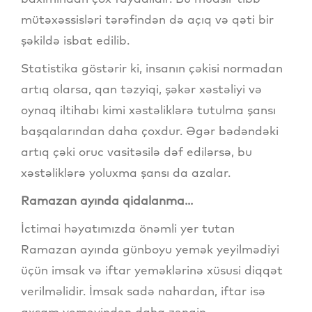
mütəxəssisləri tərəfindən də açıq və qəti bir
şəkildə isbat edilib.
Statistika göstərir ki, insanın çəkisi normadan
artıq olarsa, qan təzyiqi, şəkər xəstəliyi və
oynaq iltihabı kimi xəstəliklərə tutulma şansı
başqalarından daha çoxdur. Əgər bədəndəki
artıq çəki oruc vasitəsilə dəf edilərsə, bu
xəstəliklərə yoluxma şansı da azalar.
Ramazan ayında qidalanma...
İctimai həyatımızda önəmli yer tutan
Ramazan ayında günboyu yemək yeyilmədiyi
üçün imsak və iftar yeməklərinə xüsusi diqqət
verilməlidir. İmsak sadə nahardan, iftar isə
axşam yeməyindən daha zəngin