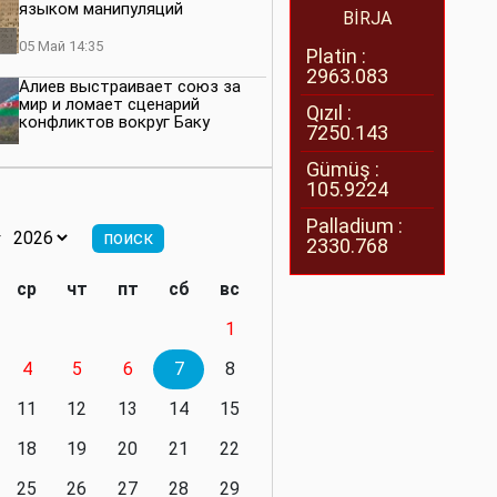
языком манипуляций
BİRJA
05 Май 14:35
Platin :
2963.083
Алиев выстраивает союз за
мир и ломает сценарий
Qızıl :
конфликтов вокруг Баку
7250.143
27 Апрель 14:07
Gümüş :
105.9224
Баку меняет правила. Страны
Южного Кавказа усиливают
Palladium :
значимость региона
2330.768
08 Апрель 14:28
ср
чт
пт
сб
вс
Глобальная игра сил:
1
нейтралитета больше не будет
4
5
6
7
8
11 Март 16:36
11
12
13
14
15
Видимо, действительно
президенту приходится все
18
19
20
21
22
делать самому
25
26
27
28
29