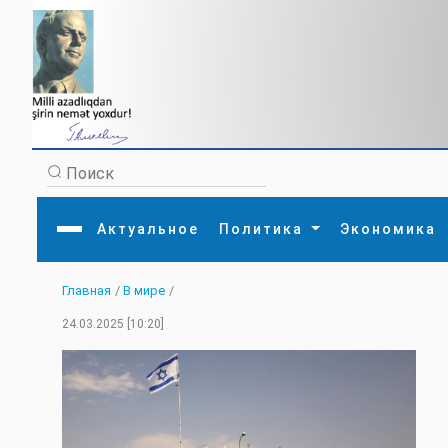
Актуальное
Политика
Экономика
Главная
/
В мире
/
Главная
Литература
Политика
Обще
24.03.2025 [10:20]
Актуальное
МЕДИА
Внешняя политика
Тури
Экономика
Внутренняя политика
Наук
Аналитика
Рели
Культура
Прои
Интервью
Диас