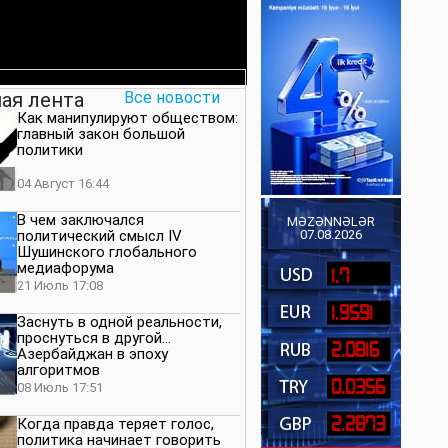
ая лента
Все новости
Как манипулируют обществом:
главный закон большой
политики
04 Август 16:44
В чем заключался
MƏZƏNNƏLƏR
политический смысл IV
07.08.2026
Шушинского глобального
медиафорума
1.7
21 Июль 17:08
1.9591
Заснуть в одной реальности,
проснуться в другой…
2.0816
Азербайджан в эпоху
алгоритмов
0.0356
08 Июль 17:51
2.2873
Когда правда теряет голос,
политика начинает говорить