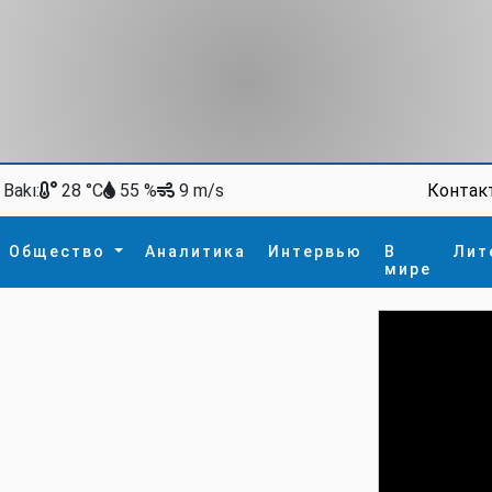
Bakı:
Контак
28 °C
55 %
9 m/s
Общество
Аналитика
Интервью
В
Лит
мире
ство
В мире
Спорт
Интересное
зм
İdman
Новые технологии
а
гия
сшествие
пора