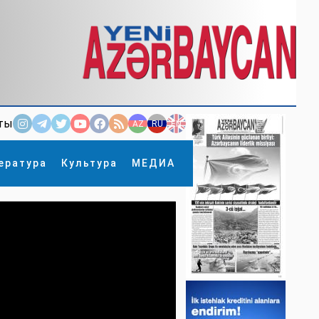
ты
AZ
RU
EN
ература
Культура
МЕДИА
×