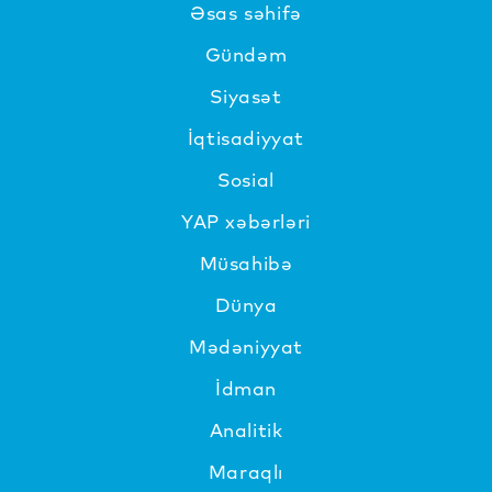
Əsas səhifə
Gündəm
Siyasət
İqtisadiyyat
Sosial
YAP xəbərləri
Müsahibə
Dünya
Mədəniyyat
İdman
Analitik
Maraqlı