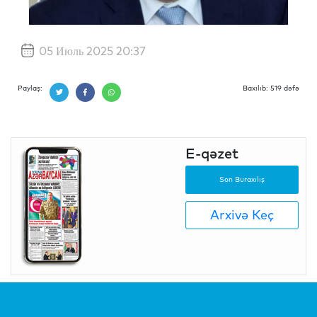
05 Июль 2025 20:37
Paylaş:
Baxılıb: 519 dəfə
E-qəzet
Son Buraxılış
Arxivə Keç