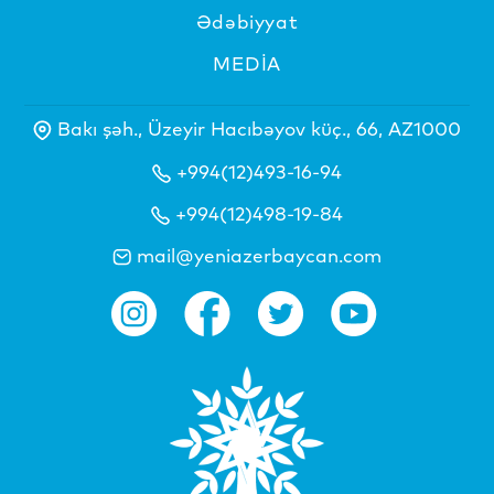
Ədəbiyyat
MEDİA
Bakı şəh., Üzeyir Hacıbəyov küç., 66, AZ1000
+994(12)493-16-94
+994(12)498-19-84
mail@yeniazerbaycan.com