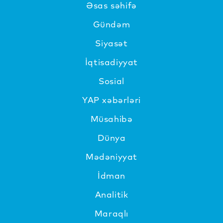
Əsas səhifə
Gündəm
Siyasət
İqtisadiyyat
Sosial
YAP xəbərləri
Müsahibə
Dünya
Mədəniyyat
İdman
Analitik
Maraqlı