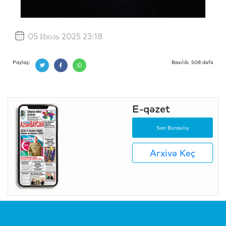
05 Июль 2025 23:18
Paylaş:
Baxılıb: 508 dəfə
E-qəzet
Son Buraxılış
Arxivə Keç