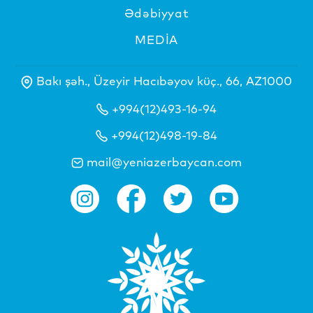
Ədəbiyyat
MEDİA
Bakı şəh., Üzeyir Hacıbəyov küç., 66, AZ1000
+994(12)493-16-94
+994(12)498-19-84
mail@yeniazerbaycan.com