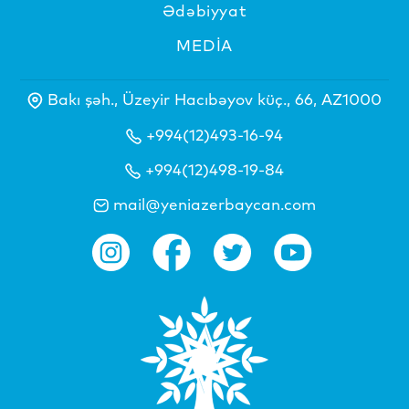
Ədəbiyyat
MEDİA
Bakı şəh., Üzeyir Hacıbəyov küç., 66, AZ1000
+994(12)493-16-94
+994(12)498-19-84
mail@yeniazerbaycan.com