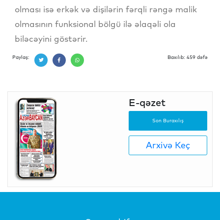
olması isə erkək və dişilərin fərqli rəngə malik
olmasının funksional bölgü ilə əlaqəli ola
biləcəyini göstərir.
Paylaş:
Baxılıb: 459 dəfə
E-qəzet
Son Buraxılış
Arxivə Keç