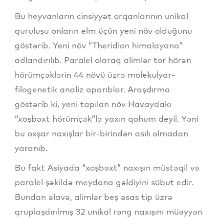
Bu heyvanların cinsiyyət orqanlarının unikal
quruluşu onların elm üçün yeni növ olduğunu
göstərib. Yeni növ “Theridion himalayana”
adlandırılıb. Paralel olaraq alimlər tor hörən
hörümçəklərin 44 növü üzrə molekulyar-
filogenetik analiz aparıblar. Araşdırma
göstərib ki, yeni tapılan növ Havaydakı
“xoşbəxt hörümçək”lə yaxın qohum deyil. Yəni
bu oxşar naxışlar bir-birindən asılı olmadan
yaranıb.
Bu fakt Asiyada “xoşbəxt” naxışın müstəqil və
paralel şəkildə meydana gəldiyini sübut edir.
Bundan əlavə, alimlər beş əsas tip üzrə
qruplaşdırılmış 32 unikal rəng naxışını müəyyən