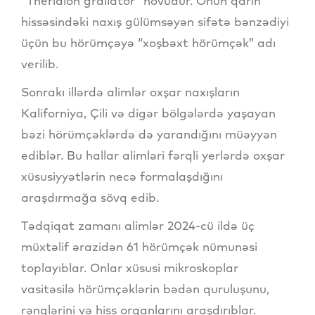
“Theridion grallator” növüdür. Onun qarın
hissəsindəki naxış gülümsəyən sifətə bənzədiyi
üçün bu hörümçəyə “xoşbəxt hörümçək” adı
verilib.
Sonrakı illərdə alimlər oxşar naxışların
Kaliforniya, Çili və digər bölgələrdə yaşayan
bəzi hörümçəklərdə də yarandığını müəyyən
ediblər. Bu hallar alimləri fərqli yerlərdə oxşar
xüsusiyyətlərin necə formalaşdığını
araşdırmağa sövq edib.
Tədqiqat zamanı alimlər 2024-cü ildə üç
müxtəlif ərazidən 61 hörümçək nümunəsi
toplayıblar. Onlar xüsusi mikroskoplar
vasitəsilə hörümçəklərin bədən quruluşunu,
rənglərini və hiss orqanlarını araşdırıblar.