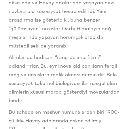
qitəsində və Havay adalarında yaşayan bəzi
növlərə aid xüsusiyyət hesab edilirdi. Yeni
araşdırma isə göstərib ki, buna bənzər
“gülümsəyən” naxışlar Qərbi Himalayın dağ
meşələrində yaşayan hörümçəklərdə də
müstəqil şəkildə yaranıb.
Alimlər bu hadisəni “rəng polimorfizmi”
adlandırırlar. Bu, eyni növə aid canlıların fərqli
rəng və naxışlara malik olması deməkdir. Belə
xüsusiyyət təkamül biologiyası ilə məşğul olan
alimlərin xüsusi maraq göstərdiyi mövzulardan
biridir.
Bu sahədə ən məşhur nümunələrdən biri 1900-
cü ildə Havay adalarında aşkar edilmiş