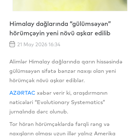
Himalay dağlarında “gülümsəyən”
hörümçəyin yeni növü aşkar edilib
21 May 2026 16:34
Alimlər Himalay dağlarında qarın hissəsində
gülümsəyən sifətə bənzər naxışı olan yeni
hörümçək növü aşkar ediblər.
AZƏRTAC
xəbər verir ki, araşdırmanın
nəticələri “Evolutionary Systematics”
jurnalında dərc olunub.
Tor hörən hörümçəklərdə fərqli rəng və
naxışların olması uzun illər yalnız Amerika