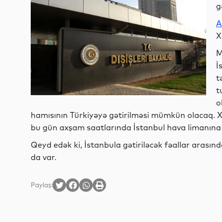
g
A
X
M
İ
t
t
o
hamısının Türkiyəyə gətirilməsi mümkün olacaq. Xü
bu gün axşam saatlarında İstanbul hava limanına e
Qeyd edək ki, İstanbula gətiriləcək fəallar arasınd
da var.
Paylaş: