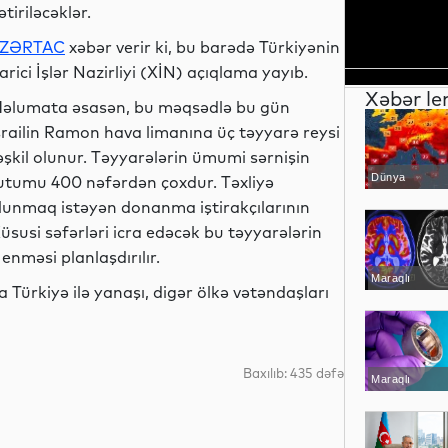
ətiriləcəklər.
ZƏRTAC
xəbər verir ki, bu barədə Türkiyənin
arici İşlər Nazirliyi (XİN) açıqlama yayıb.
Xəbər le
əlumata əsasən, bu məqsədlə bu gün
srailin Ramon hava limanına üç təyyarə reysi
əşkil olunur. Təyyarələrin ümumi sərnişin
Dünya
utumu 400 nəfərdən çoxdur. Təxliyə
lunmaq istəyən donanma iştirakçılarının
susi səfərləri icra edəcək bu təyyarələrin
nməsi planlaşdırılır.
Maraqlı
a Türkiyə ilə yanaşı, digər ölkə vətəndaşları
Baxılıb: 435 dəfə
Maraqlı