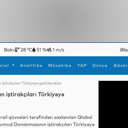
Bakı:
28 °C
51 %
1 m/s
Əla
sial
Analitika
Müsahibə
YAP
Dünya
Ədəbi
tirakçıları Türkiyəyə gətiriləcəklər
ya
İdman
Maraqlı
iştirakçıları Türkiyəyə
İdman
Yeni texnologiyalar
srail qüvvələri tərəfindən saxlanılan Qlobal
umud Donanmasının iştirakçıları Türkiyəyə