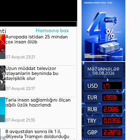
nti
Hamısına bax
Avropada istidən 25 mindən
çox insan ölüb
07 Avqust 23:21
Uzun müddət televizor
MƏZƏNNƏLƏR
izləyənlərin beynində bu
08.08.2026
dəyişiklik olur
1.7
07 Avqust 22:17
1.9591
Tərlə insan sağlamlığını ölçən
ağıllı üzük hazırlandı
2.0816
07 Avqust 21:35
0.0356
8 avqustdan sonra ilk 1 il,
2.2873
Əliyevlə Trampın doldurduğu