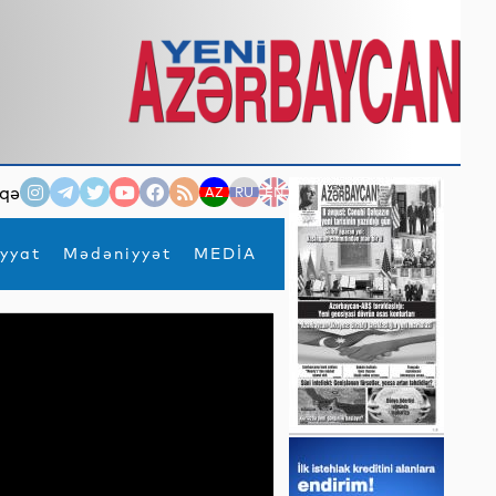
qə
AZ
RU
EN
yyat
Mədəniyyət
MEDİA
×