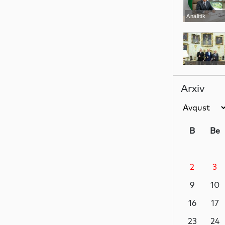
Analitik
Siyasət
Arxiv
Siyasət
B
Be
2
3
Siyasət
9
10
16
17
Dünya
23
24