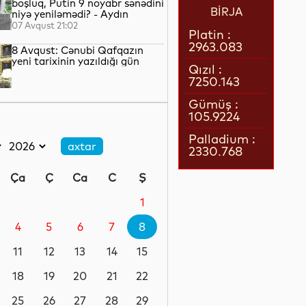
boşluq, Putin 9 noyabr sənədini
BİRJA
niyə yeniləmədi? - Aydın
QULİYEV yazır...
07 Avqust 21:02
Platin :
2963.083
8 Avqust: Cənubi Qafqazın
yeni tarixinin yazıldığı gün
Qızıl :
7250.143
07 Avqust 21:00
Gümüş :
105.9224
Azərbaycan–ABŞ tərəfdaşlığı:
Yeni geosiyasi dövrün əsas
Palladium :
konturları
2330.768
07 Avqust 20:57
Ça
Ç
Ca
C
Ş
1 il öncə İlham Əliyevin Ağ
Evdə dediklərindən sonra
1
Paşinyan niyə üzr istəmişdi?
4
5
6
7
8
07 Avqust 20:41
11
12
13
14
15
ÜST legioner xəstəliyinin
yayılmasının səbəbini açıqlayıb
18
19
20
21
22
25
26
27
28
29
07 Avqust 20:17