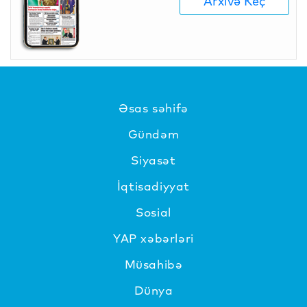
Arxivə Keç
Əsas səhifə
Gündəm
Siyasət
İqtisadiyyat
Sosial
YAP xəbərləri
Müsahibə
Dünya