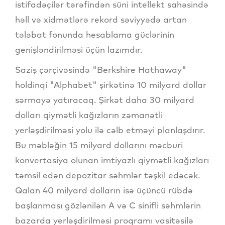
istifadəçilər tərəfindən süni intellekt sahəsində
həll və xidmətlərə rekord səviyyədə artan
tələbat fonunda hesablama güclərinin
genişləndirilməsi üçün lazımdır.
Saziş çərçivəsində "Berkshire Hathaway"
holdinqi "Alphabet" şirkətinə 10 milyard dollar
sərmayə yatıracaq. Şirkət daha 30 milyard
dolları qiymətli kağızların zəmanətli
yerləşdirilməsi yolu ilə cəlb etməyi planlaşdırır.
Bu məbləğin 15 milyard dollarını məcburi
konvertasiya olunan imtiyazlı qiymətli kağızları
təmsil edən depozitar səhmlər təşkil edəcək.
Qalan 40 milyard dolların isə üçüncü rübdə
başlanması gözlənilən A və C sinifli səhmlərin
bazarda yerləşdirilməsi proqramı vasitəsilə