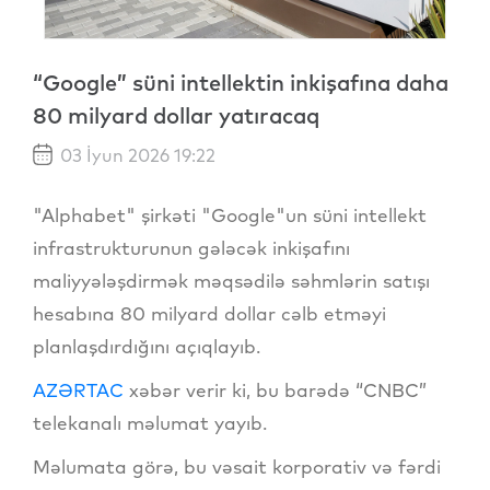
“Google” süni intellektin inkişafına daha
80 milyard dollar yatıracaq
03 İyun 2026 19:22
"Alphabet" şirkəti "Google"un süni intellekt
infrastrukturunun gələcək inkişafını
maliyyələşdirmək məqsədilə səhmlərin satışı
hesabına 80 milyard dollar cəlb etməyi
planlaşdırdığını açıqlayıb.
AZƏRTAC
xəbər verir ki, bu barədə “CNBC”
telekanalı məlumat yayıb.
Məlumata görə, bu vəsait korporativ və fərdi