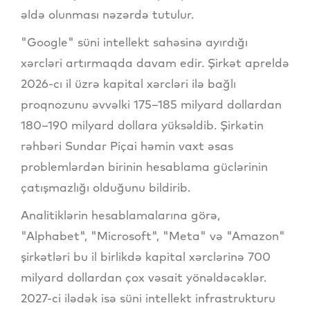
əldə olunması nəzərdə tutulur.
"Google" süni intellekt sahəsinə ayırdığı
xərcləri artırmaqda davam edir. Şirkət apreldə
2026-cı il üzrə kapital xərcləri ilə bağlı
proqnozunu əvvəlki 175–185 milyard dollardan
180–190 milyard dollara yüksəldib. Şirkətin
rəhbəri Sundar Piçai həmin vaxt əsas
problemlərdən birinin hesablama güclərinin
çatışmazlığı olduğunu bildirib.
Analitiklərin hesablamalarına görə,
"Alphabet", "Microsoft", "Meta" və "Amazon"
şirkətləri bu il birlikdə kapital xərclərinə 700
milyard dollardan çox vəsait yönəldəcəklər.
2027-ci ilədək isə süni intellekt infrastrukturu