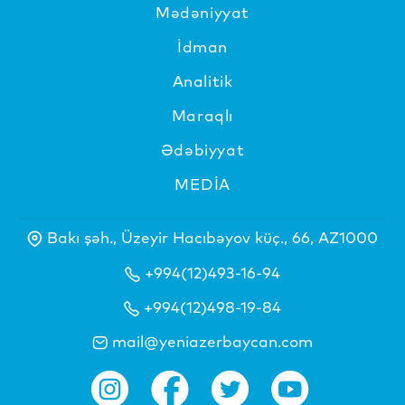
Mədəniyyat
İdman
Analitik
Maraqlı
Ədəbiyyat
MEDİA
Bakı şəh., Üzeyir Hacıbəyov küç., 66, AZ1000
+994(12)493-16-94
+994(12)498-19-84
mail@yeniazerbaycan.com