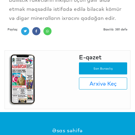
etmək məqsədilə istifadə edilə biləcək kömür
və digər mineralların ixracını qadağan edir.
Paylaş:
Baxılıb: 381 dəfə
E-qəzet
Son Buraxılış
Arxivə Keç
Əsas səhifə