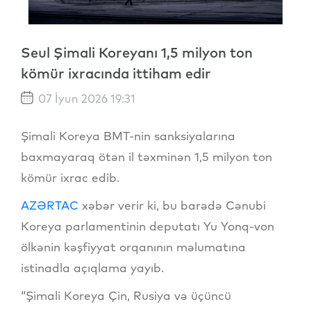
Seul Şimali Koreyanı 1,5 milyon ton
kömür ixracında ittiham edir
07 İyun 2026 19:31
Şimali Koreya BMT-nin sanksiyalarına
baxmayaraq ötən il təxminən 1,5 milyon ton
kömür ixrac edib.
AZƏRTAC
xəbər verir ki, bu barədə Cənubi
Koreya parlamentinin deputatı Yu Yonq-von
ölkənin kəşfiyyat orqanının məlumatına
istinadla açıqlama yayıb.
“Şimali Koreya Çin, Rusiya və üçüncü