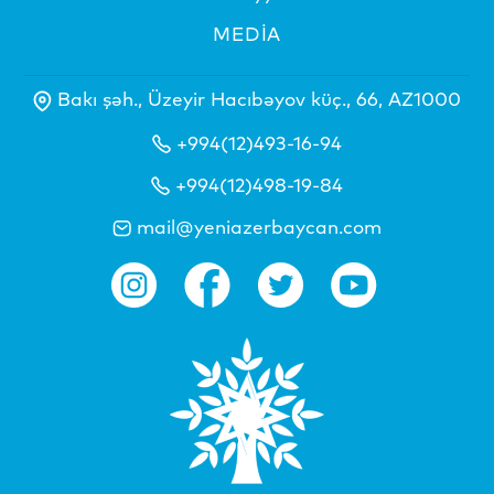
MEDİA
Bakı şəh., Üzeyir Hacıbəyov küç., 66, AZ1000
+994(12)493-16-94
+994(12)498-19-84
mail@yeniazerbaycan.com