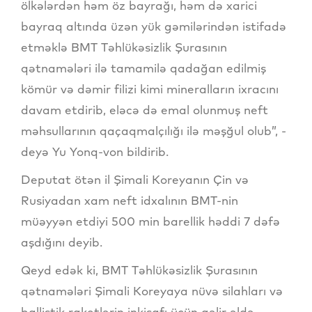
ölkələrdən həm öz bayrağı, həm də xarici
bayraq altında üzən yük gəmilərindən istifadə
etməklə BMT Təhlükəsizlik Şurasının
qətnamələri ilə tamamilə qadağan edilmiş
kömür və dəmir filizi kimi mineralların ixracını
davam etdirib, eləcə də emal olunmuş neft
məhsullarının qaçaqmalçılığı ilə məşğul olub”, -
deyə Yu Yonq-von bildirib.
Deputat ötən il Şimali Koreyanın Çin və
Rusiyadan xam neft idxalının BMT-nin
müəyyən etdiyi 500 min barellik həddi 7 dəfə
aşdığını deyib.
Qeyd edək ki, BMT Təhlükəsizlik Şurasının
qətnamələri Şimali Koreyaya nüvə silahları və
ballistik raketlərin inkişafı üçün gəlir əldə