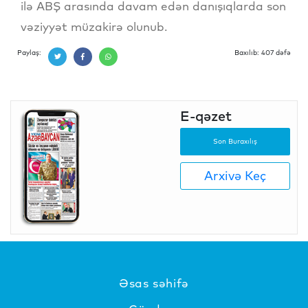
ilə ABŞ arasında davam edən danışıqlarda son
vəziyyət müzakirə olunub.
Paylaş:
Baxılıb: 407 dəfə
E-qəzet
Son Buraxılış
Arxivə Keç
Əsas səhifə