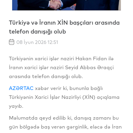
Türkiyə və İranın XİN başçıları arasında
telefon danışığı olub
08 İyun 2026 12:51
Türkiyənin xarici işlər naziri Hakan Fidan ilə
İranın xarici işlər naziri Seyid Abbas Əraqçi
arasında telefon danışığı olub.
AZƏRTAC
xəbər verir ki, bununla bağlı
Türkiyənin Xarici İşlər Nazirliyi (XİN) açıqlama
yayıb.
Məlumatda qeyd edilib ki, danışıq zamanı bu
gün bölgədə baş verən gərginlik, eləcə də İran