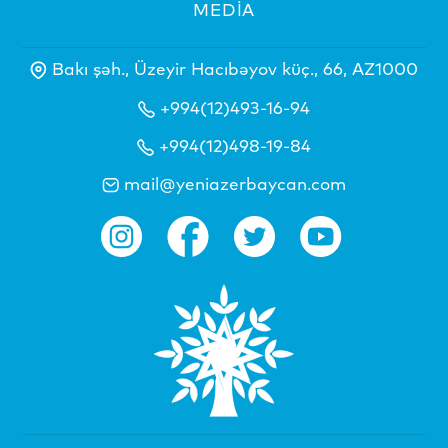
MEDİA
Bakı şəh., Üzeyir Hacıbəyov küç., 66, AZ1000
+994(12)493-16-94
+994(12)498-19-84
mail@yeniazerbaycan.com