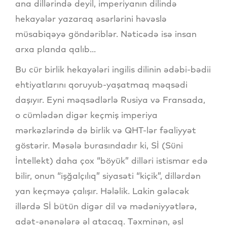
ana dillərində deyil, imperiyanın dilində
hekayələr yazaraq əsərlərini həvəslə
müsabiqəyə göndəriblər. Nəticədə isə insan
arxa planda qalıb...
Bu cür birlik hekayələri ingilis dilinin ədəbi-bədii
ehtiyatlarını qoruyub-yaşatmaq məqsədi
daşıyır. Eyni məqsədlərlə Rusiya və Fransada,
o cümlədən digər keçmiş imperiya
mərkəzlərində də birlik və QHT-lər fəaliyyət
göstərir. Məsələ burasındadır ki, Sİ (Süni
İntellekt) daha çox “böyük” dilləri istismar edə
bilir, onun “işğalçılıq” siyasəti “kiçik”, dillərdən
yan keçməyə çalışır. Hələlik. Lakin gələcək
illərdə Sİ bütün digər dil və mədəniyyətlərə,
adət-ənənələrə əl atacaq. Təxminən, əsl