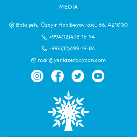
MEDİA
Bakı şəh., Üzeyir Hacıbəyov küç., 66, AZ1000
+994(12)493-16-94
+994(12)498-19-84
mail@yeniazerbaycan.com