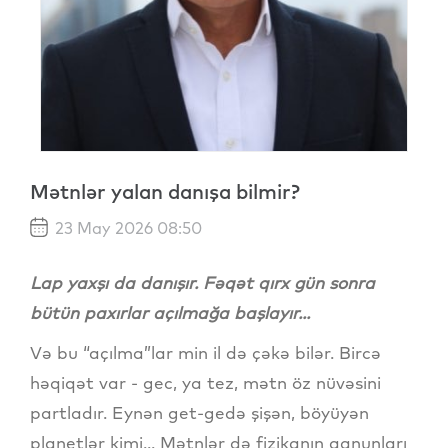
Mətnlər yalan danışa bilmir?
23 May 2026 08:50
Lap yaxşı da danışır. Fəqət qırx gün sonra
bütün paxırlar açılmağa başlayır...
Və bu “açılma”lar min il də çəkə bilər. Bircə
həqiqət var - gec, ya tez, mətn öz nüvəsini
partladır. Eynən get-gedə şişən, böyüyən
planetlər kimi... Mətnlər də fizikanın qanunları