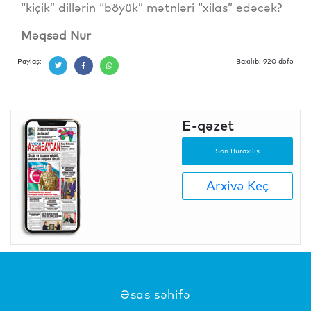
“kiçik” dillərin “böyük” mətnləri “xilas” edəcək?
Məqsəd Nur
Paylaş:
Baxılıb: 920 dəfə
E-qəzet
Son Buraxılış
Arxivə Keç
Əsas səhifə