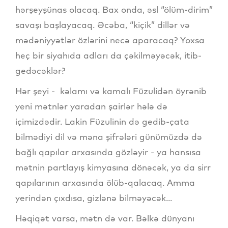
hərşeyşünas olacaq. Bax onda, əsl “ölüm-dirim”
savaşı başlayacaq. Əcəba, “kiçik” dillər və
mədəniyyətlər özlərini necə aparacaq? Yoxsa
heç bir siyahıda adları da çəkilməyəcək, itib-
gedəcəklər?
Hər şeyi - kəlamı və kamalı Füzulidən öyrənib
yeni mətnlər yaradan şairlər hələ də
içimizdədir. Lakin Füzulinin də gedib-çata
bilmədiyi dil və məna şifrələri günümüzdə də
bağlı qapılar arxasında gözləyir - ya hansısa
mətnin partlayış kimyasına dönəcək, ya da sirr
qapılarının arxasında ölüb-qalacaq. Amma
yerindən çıxdısa, gizlənə bilməyəcək...
Həqiqət varsa, mətn də var. Bəlkə dünyanı