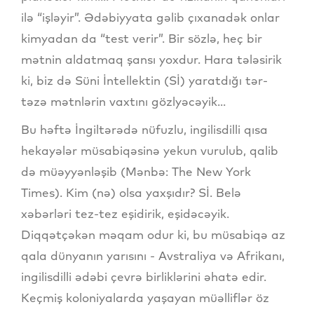
ilə “işləyir”. Ədəbiyyata gəlib çıxanadək onlar
kimyadan da “test verir”. Bir sözlə, heç bir
mətnin aldatmaq şansı yoxdur. Hara tələsirik
ki, biz də Süni İntellektin (Sİ) yaratdığı tər-
təzə mətnlərin vaxtını gözlyəcəyik...
Bu həftə İngiltərədə nüfuzlu, ingilisdilli qısa
hekayələr müsabiqəsinə yekun vurulub, qalib
də müəyyənləşib (Mənbə: The New York
Times). Kim (nə) olsa yaxşıdır? Sİ. Belə
xəbərləri tez-tez eşidirik, eşidəcəyik.
Diqqətçəkən məqam odur ki, bu müsabiqə az
qala dünyanın yarısını - Avstraliya və Afrikanı,
ingilisdilli ədəbi çevrə birliklərini əhatə edir.
Keçmiş koloniyalarda yaşayan müəlliflər öz