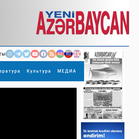
ты
AZ
RU
EN
ература
Культура
МЕДИА
×