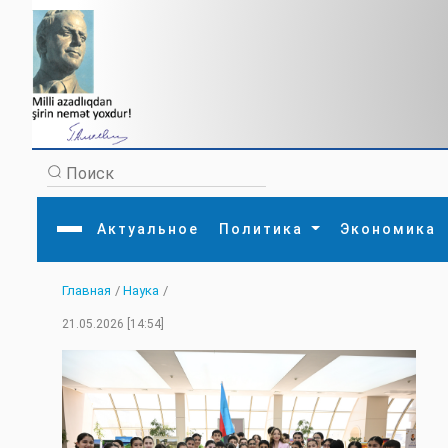
Актуальное
Политика
Экономика
Главная
/
Наука
/
Главная
Литература
Политика
Обще
21.05.2026 [14:54]
Актуальное
МЕДИА
Внешняя политика
Тури
Экономика
Внутренняя политика
Наук
Аналитика
Рели
Культура
Прои
Интервью
Диас