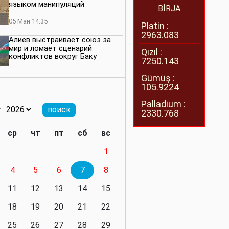
языком манипуляций
BİRJA
05 Май 14:35
Platin :
2963.083
Алиев выстраивает союз за
мир и ломает сценарий
Qızıl :
конфликтов вокруг Баку
7250.143
27 Апрель 14:07
Gümüş :
105.9224
Баку меняет правила. Страны
Южного Кавказа усиливают
Palladium :
значимость региона
2330.768
08 Апрель 14:28
ср
чт
пт
сб
вс
Глобальная игра сил:
1
нейтралитета больше не будет
4
5
6
7
8
11 Март 16:36
11
12
13
14
15
Видимо, действительно
президенту приходится все
18
19
20
21
22
делать самому
25
26
27
28
29