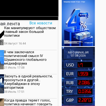
ая лента
Все новости
Как манипулируют обществом:
главный закон большой
политики
04 Август 16:44
В чем заключался
MƏZƏNNƏLƏR
политический смысл IV
07.08.2026
Шушинского глобального
медиафорума
1.7
21 Июль 17:08
1.9591
Заснуть в одной реальности,
проснуться в другой…
2.0816
Азербайджан в эпоху
алгоритмов
0.0356
08 Июль 17:51
2.2873
Когда правда теряет голос,
политика начинает говорить