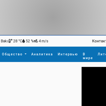
Bakı:
Контак
28 °C
52 %
4 m/s
Общество
Аналитика
Интервью
В
Лит
мире
ство
В мире
Спорт
Интересное
зм
İdman
Новые технологии
а
гия
сшествие
пора