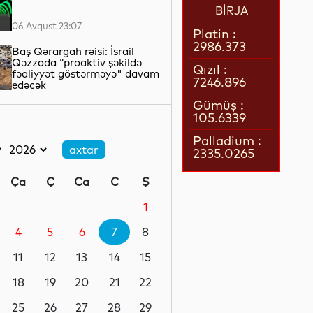
BİRJA
06 Avqust 23:07
Platin :
2986.373
Baş Qərargah rəisi: İsrail
Qəzzada “proaktiv şəkildə
Qızıl :
fəaliyyət göstərməyə" davam
7246.896
edəcək
06 Avqust 22:42
Gümüş :
105.6339
LNG daşımalarının xərcləri
kəskin artıb
Palladium :
2335.0265
06 Avqust 22:05
Ça
Ç
Ca
C
Ş
Avropanın 80-dək səhiyyə
təşkilatı Aİ-ni əhalinin istidən
1
qorunması üçün tədbirlər
görməyə çağırıb
4
5
6
7
8
06 Avqust 21:39
11
12
13
14
15
Rusiyanın Yaroslavl və Tver
vilayətlərinə dron hücumları
18
19
20
21
22
yaşayış binalarına zərər vurub
25
26
27
28
29
06 Avqust 21:17