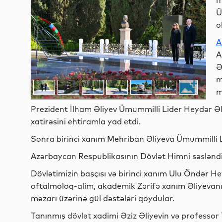
m
Ü
o
A
A
Ə
m
m
Prezident İlham Əliyev Ümummilli Lider Heydər Əl
xatirəsini ehtiramla yad etdi.
Sonra birinci xanım Mehriban Əliyeva Ümummilli Li
Azərbaycan Respublikasının Dövlət Himni səsləndir
Dövlətimizin başçısı və birinci xanım Ulu Öndər H
oftalmoloq-alim, akademik Zərifə xanım Əliyevanın
məzarı üzərinə gül dəstələri qoydular.
Tanınmış dövlət xadimi Əziz Əliyevin və professor 