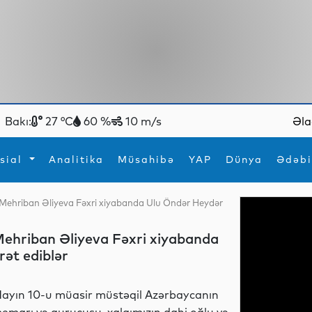
Bakı:
27 °C
60 %
10 m/s
Əla
sial
Analitika
Müsahibə
YAP
Dünya
Ədəbi
m Mehriban Əliyeva Fəxri xiyabanda Ulu Öndər Heydər
ya
İdman
Maraqlı
İdman
Yeni texnologiyalar
 Mehriban Əliyeva Fəxri xiyabanda
rət ediblər
ayın 10-u müasir müstəqil Azərbaycanın