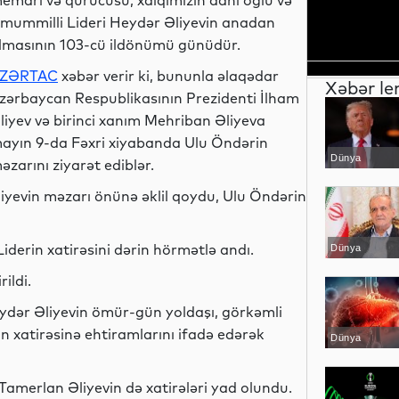
emarı və qurucusu, xalqımızın dahi oğlu və
mummilli Lideri Heydər Əliyevin anadan
lmasının 103-cü ildönümü günüdür.
ZƏRTAC
xəbər verir ki, bununla əlaqədar
Xəbər le
zərbaycan Respublikasının Prezidenti İlham
liyev və birinci xanım Mehriban Əliyeva
ayın 9-da Fəxri xiyabanda Ulu Öndərin
Dünya
əzarını ziyarət ediblər.
iyevin məzarı önünə əklil qoydu, Ulu Öndərin
derin xatirəsini dərin hörmətlə andı.
Dünya
ildi.
eydər Əliyevin ömür-gün yoldaşı, görkəmli
 xatirəsinə ehtiramlarını ifadə edərək
Dünya
Tamerlan Əliyevin də xatirələri yad olundu.