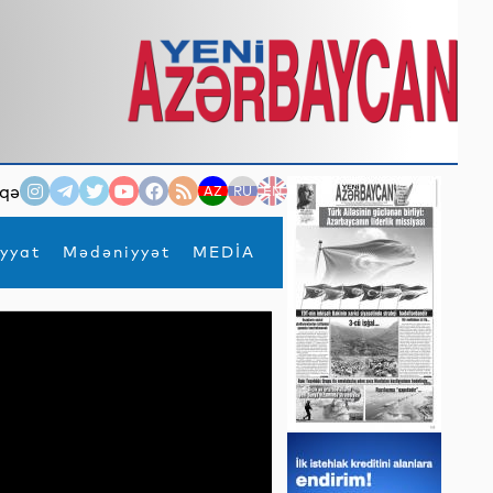
qə
AZ
RU
EN
yyat
Mədəniyyət
MEDİA
×