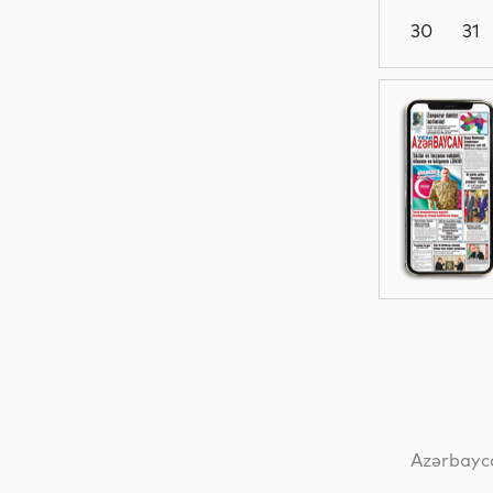
30
31
Siyasət
Siyasət
Dünya
Dünya
Azərbayca