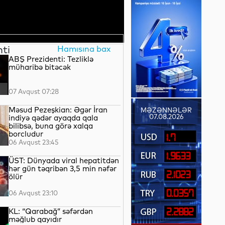
nti
Hamısına bax
ABŞ Prezidenti: Tezliklə
müharibə bitəcək
07 Avqust 07:28
Məsud Pezeşkian: Əgər İran
MƏZƏNNƏLƏR
07.08.2026
indiyə qədər ayaqda qala
bilibsə, buna görə xalqa
borcludur
1.7
06 Avqust 23:45
1.9633
ÜST: Dünyada viral hepatitdən
hər gün təqribən 3,5 min nəfər
2.1023
ölür
0.0357
06 Avqust 23:10
KL: “Qarabağ” səfərdən
2.2882
məğlub qayıdır