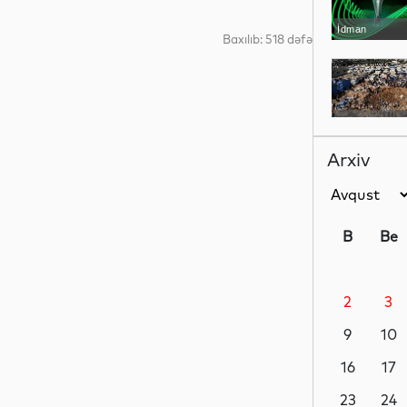
İdman
Baxılıb: 518 dəfə
Dünya
Arxiv
Dünya
B
Be
2
3
Dünya
9
10
16
17
Dünya
23
24