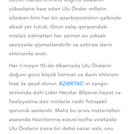
yüksəlişinə həsr edən Ulu Öndər millətin
xilaskarı kimi hər bir azərbaycanlının qəlbində
əbədi yer tutub. Onun xalqı qarşısındakı
misilsiz xidmətləri hər zaman ən yüksək
səviyyədə qiymətləndirilir və xatirəsi dərin
ehtiramla anılır.
Hər il mayın 10-da ölkəmizdə Ulu Öndərin
doğum günü böyük hörmət və dərin ehtiram
hissi ilə qeyd olunur.
AZƏRTAC
-ın zəngin
arxivində dahi Lider Heydər Əliyevin həyat və
fəaliyyətinə dair minlərlə nadir fotoşəkil
qorunub saxlanılır. Məhz bu arxiv materialları
əsasında hazırlanmış xüsusi layihə vasitəsilə
Ulu Öndərin irsinə bir daha nəzər salır, onu