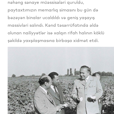
nəhəng sənaye müəssisələri quruldu,
paytaxtımızın memarlıq simasını bu gün də
bəzəyən binalar ucaldıldı və geniş yaşayış
massivləri salındı. Kənd təsərrüfatında əldə
olunan nailiyyətlər isə xalqın rifah halının köklü
şəkildə yaxşılaşmasına birbaşa xidmət etdi.