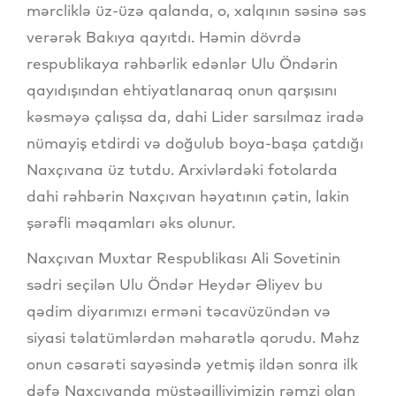
mərcliklə üz-üzə qalanda, o, xalqının səsinə səs
verərək Bakıya qayıtdı. Həmin dövrdə
respublikaya rəhbərlik edənlər Ulu Öndərin
qayıdışından ehtiyatlanaraq onun qarşısını
kəsməyə çalışsa da, dahi Lider sarsılmaz iradə
nümayiş etdirdi və doğulub boya-başa çatdığı
Naxçıvana üz tutdu. Arxivlərdəki fotolarda
dahi rəhbərin Naxçıvan həyatının çətin, lakin
şərəfli məqamları əks olunur.
Naxçıvan Muxtar Respublikası Ali Sovetinin
sədri seçilən Ulu Öndər Heydər Əliyev bu
qədim diyarımızı erməni təcavüzündən və
siyasi təlatümlərdən məharətlə qorudu. Məhz
onun cəsarəti sayəsində yetmiş ildən sonra ilk
dəfə Naxçıvanda müstəqilliyimizin rəmzi olan