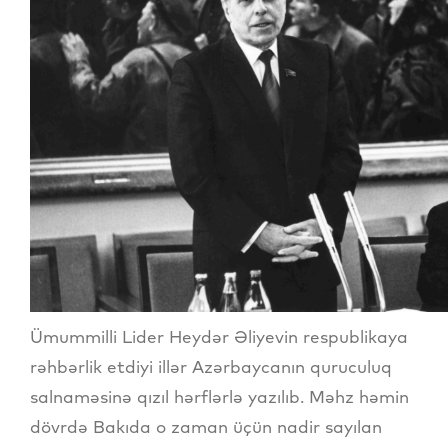
Ümummilli Lider Heydər Əliyevin respublikaya
rəhbərlik etdiyi illər Azərbaycanın quruculuq
salnaməsinə qızıl hərflərlə yazılıb. Məhz həmin
dövrdə Bakıda o zaman üçün nadir sayılan