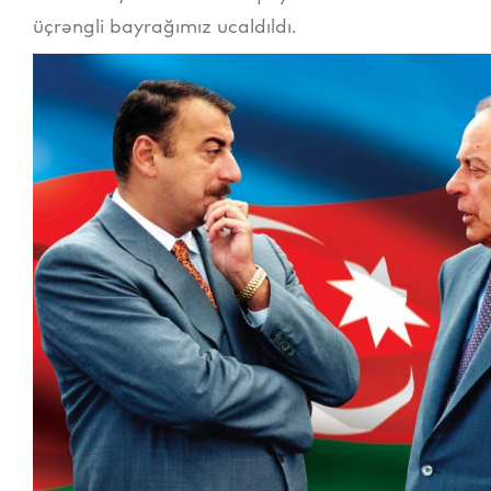
üçrəngli bayrağımız ucaldıldı.