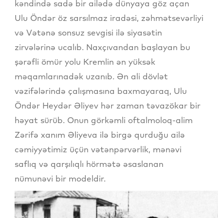
kəndində sadə bir ailədə dünyaya göz açan
Ulu Öndər öz sarsılmaz iradəsi, zəhmətsevərliyi
və Vətənə sonsuz sevgisi ilə siyasətin
zirvələrinə ucalıb. Naxçıvandan başlayan bu
şərəfli ömür yolu Kremlin ən yüksək
məqamlarınadək uzanıb. Ən ali dövlət
vəzifələrində çalışmasına baxmayaraq, Ulu
Öndər Heydər Əliyev hər zaman təvazökar bir
həyat sürüb. Onun görkəmli oftalmoloq-alim
Zərifə xanım Əliyeva ilə birgə qurduğu ailə
cəmiyyətimiz üçün vətənpərvərlik, mənəvi
saflıq və qarşılıqlı hörmətə əsaslanan
nümunəvi bir modeldir.