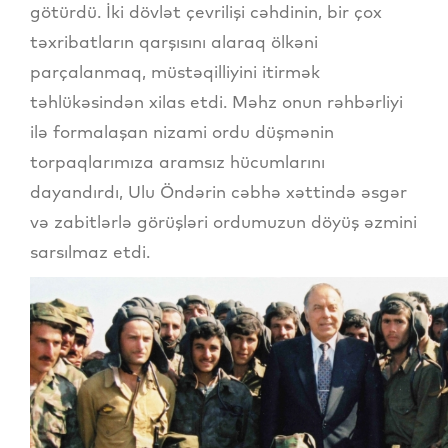
götürdü. İki dövlət çevrilişi cəhdinin, bir çox
təxribatların qarşısını alaraq ölkəni
parçalanmaq, müstəqilliyini itirmək
təhlükəsindən xilas etdi. Məhz onun rəhbərliyi
ilə formalaşan nizami ordu düşmənin
torpaqlarımıza aramsız hücumlarını
dayandırdı, Ulu Öndərin cəbhə xəttində əsgər
və zabitlərlə görüşləri ordumuzun döyüş əzmini
sarsılmaz etdi.