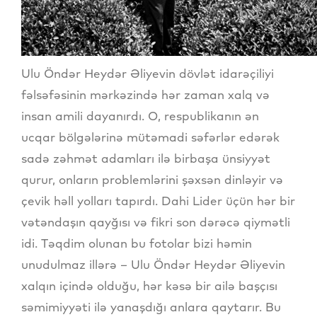
Ulu Öndər Heydər Əliyevin dövlət idarəçiliyi
fəlsəfəsinin mərkəzində hər zaman xalq və
insan amili dayanırdı. O, respublikanın ən
ucqar bölgələrinə mütəmadi səfərlər edərək
sadə zəhmət adamları ilə birbaşa ünsiyyət
qurur, onların problemlərini şəxsən dinləyir və
çevik həll yolları tapırdı. Dahi Lider üçün hər bir
vətəndaşın qayğısı və fikri son dərəcə qiymətli
idi. Təqdim olunan bu fotolar bizi həmin
unudulmaz illərə – Ulu Öndər Heydər Əliyevin
xalqın içində olduğu, hər kəsə bir ailə başçısı
səmimiyyəti ilə yanaşdığı anlara qaytarır. Bu