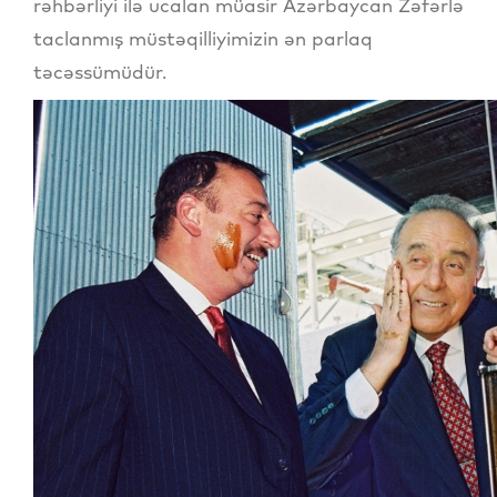
rəhbərliyi ilə ucalan müasir Azərbaycan Zəfərlə
taclanmış müstəqilliyimizin ən parlaq
təcəssümüdür.