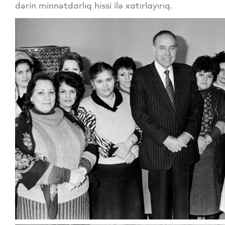
dərin minnətdarlıq hissi ilə xatırlayırıq.