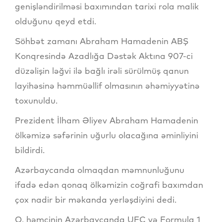
genişləndirilməsi baxımından tarixi rola malik
olduğunu qeyd etdi.
Söhbət zamanı Abraham Hamadenin ABŞ
Konqresində Azadlığa Dəstək Aktına 907-ci
düzəlişin ləğvi ilə bağlı irəli sürülmüş qanun
layihəsinə həmmüəllif olmasının əhəmiyyətinə
toxunuldu.
Prezident İlham Əliyev Abraham Hamadenin
ölkəmizə səfərinin uğurlu olacağına əminliyini
bildirdi.
Azərbaycanda olmaqdan məmnunluğunu
ifadə edən qonaq ölkəmizin coğrafi baxımdan
çox nadir bir məkanda yerləşdiyini dedi.
O, həmçinin Azərbaycanda UFC və Formula 1