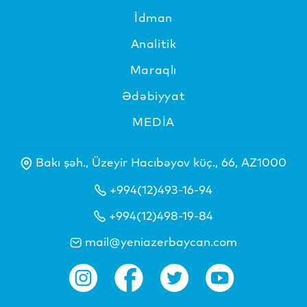
İdman
Analitik
Maraqlı
Ədəbiyyat
MEDİA
Bakı şəh., Üzeyir Hacıbəyov küç., 66, AZ1000
+994(12)493-16-94
+994(12)498-19-84
mail@yeniazerbaycan.com