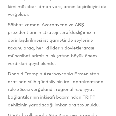
kimi mötəbər idman yarışlarının keçirildiyini də
vurğuladı.
Söhbət zamanı Azərbaycan və ABŞ
prezidentlərinin strateji tərəfdaşlığımızın
dərinləşdirilməsi istiqamətində səylərinə
toxunularaq, hər iki liderin dövlətlərarası
münasibətlərimizin inkişafına böyük önəm
verdikləri qeyd olundu.
Donald Trampın Azərbaycanla Ermənistan
arasında sülh gündəliyinin irəli aparılmasında
rolu xüsusi vurğulandı, regional nəqliyyat
bağlantılarının inkişafı baxımından TRIPP
dəhlizinin yaradacağı imkanlara toxunuldu.
Görüşdə ölkəmizlə ABŞ Konqresi arasında