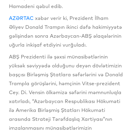
Hamadeni qəbul edib.
AZƏRTAC
xəbər verir ki, Prezident İlham
Əliyev Donald Trampın ikinci dəfə hakimiyyətə
gəlişindən sonra Azərbaycan-ABŞ əlaqələrinin
uğurla inkişaf etdiyini vurğuladı.
ABŞ Prezidenti ilə şəxsi münasibətlərinin
yüksək səviyyədə olduğunu deyən dövlətimizin
başçısı Birləşmiş Ştatlara səfərlərini və Donald
Trampla görüşlərini, həmçinin Vitse-prezident
Cey. Di. Vensin ölkəmizə səfərini məmnunluqla
xatırladı, “Azərbaycan Respublikası Hökuməti
ilə Amerika Birləşmiş Ştatları Hökuməti
arasında Strateji Tərəfdaşlıq Xartiyası”nın
imzalanmasını münasibətlərimizin