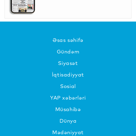
Əsas səhifə
Gündəm
Siyasət
İqtisadiyyat
Sosial
YAP xəbərləri
Müsahibə
Dünya
Mədəniyyat