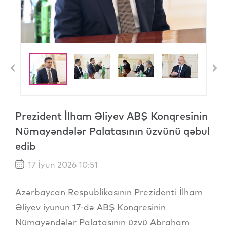
Previous
N
Prezident İlham Əliyev ABŞ Konqresinin
Nümayəndələr Palatasının üzvünü qəbul
edib
17 İyun 2026 10:51
Azərbaycan Respublikasının Prezidenti İlham
Əliyev iyunun 17-də ABŞ Konqresinin
Nümayəndələr Palatasının üzvü Abraham