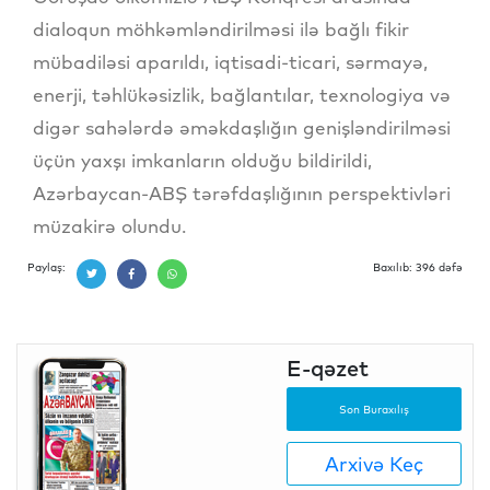
dialoqun möhkəmləndirilməsi ilə bağlı fikir
mübadiləsi aparıldı, iqtisadi-ticari, sərmayə,
enerji, təhlükəsizlik, bağlantılar, texnologiya və
digər sahələrdə əməkdaşlığın genişləndirilməsi
üçün yaxşı imkanların olduğu bildirildi,
Azərbaycan-ABŞ tərəfdaşlığının perspektivləri
müzakirə olundu.
Paylaş:
Baxılıb: 396 dəfə
E-qəzet
Son Buraxılış
Arxivə Keç