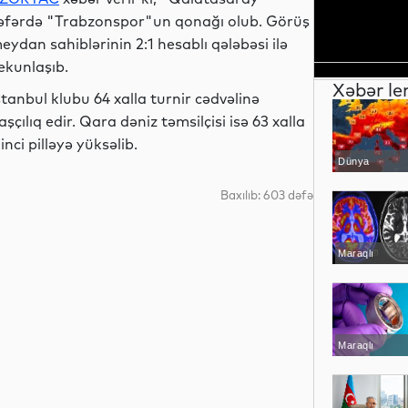
əfərdə "Trabzonspor"un qonağı olub. Görüş
eydan sahiblərinin 2:1 hesablı qələbəsi ilə
ekunlaşıb.
Xəbər le
stanbul klubu 64 xalla turnir cədvəlinə
aşçılıq edir. Qara dəniz təmsilçisi isə 63 xalla
kinci pilləyə yüksəlib.
Dünya
Baxılıb: 603 dəfə
Maraqlı
Maraqlı