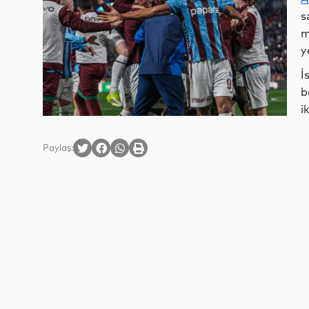
s
m
y
İ
b
i
Paylaş: