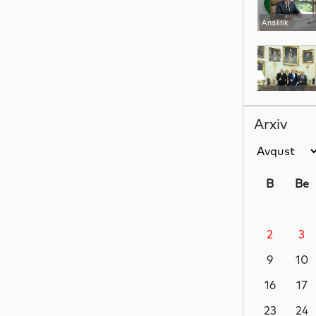
Analitik
Siyasət
Arxiv
Siyasət
B
Be
2
3
Siyasət
9
10
16
17
Dünya
23
24