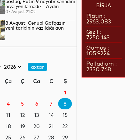
boşluq, Putin 9 noyabr sənədini
BİRJA
niyə yeniləmədi? - Aydın
QULİYEV yazır...
07 Avqust 21:02
Platin :
2963.083
8 Avqust: Cənubi Qafqazın
yeni tarixinin yazıldığı gün
Qızıl :
7250.143
07 Avqust 21:00
Gümüş :
105.9224
Azərbaycan–ABŞ tərəfdaşlığı:
Yeni geosiyasi dövrün əsas
Palladium :
konturları
2330.768
07 Avqust 20:57
Ça
Ç
Ca
C
Ş
1 il öncə İlham Əliyevin Ağ
Evdə dediklərindən sonra
1
Paşinyan niyə üzr istəmişdi?
4
5
6
7
8
07 Avqust 20:41
11
12
13
14
15
ÜST legioner xəstəliyinin
yayılmasının səbəbini açıqlayıb
18
19
20
21
22
25
26
27
28
29
07 Avqust 20:17