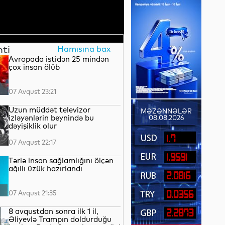
nti
Hamısına bax
Avropada istidən 25 mindən
çox insan ölüb
07 Avqust 23:21
Uzun müddət televizor
MƏZƏNNƏLƏR
izləyənlərin beynində bu
08.08.2026
dəyişiklik olur
1.7
07 Avqust 22:17
1.9591
Tərlə insan sağlamlığını ölçən
ağıllı üzük hazırlandı
2.0816
07 Avqust 21:35
0.0356
8 avqustdan sonra ilk 1 il,
2.2873
Əliyevlə Trampın doldurduğu