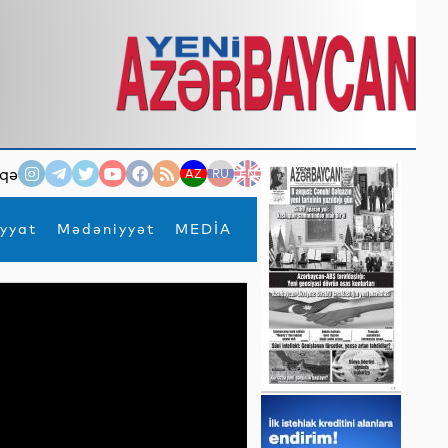
qə
AZ
RU
EN
yyat
Mədəniyyət
MEDİA
×