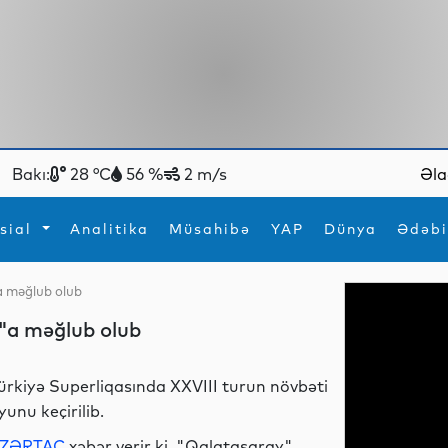
Bakı:
28 °C
56 %
2 m/s
Əla
sial
Analitika
Müsahibə
YAP
Dünya
Ədəbi
a məğlub olub
ya
İdman
Maraqlı
"a məğlub olub
İdman
Yeni texnologiyalar
ürkiyə Superliqasında XXVIII turun növbəti
yunu keçirilib.
ZƏRTAC
xəbər verir ki, "Qalatasaray"