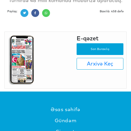
Turnirdə 48 milli komanda mübarizə aparacaq.
Paylaş:
Baxılıb: 458 dəfə
E-qəzet
Son Buraxılış
Arxivə Keç
Əsas səhifə
Gündəm