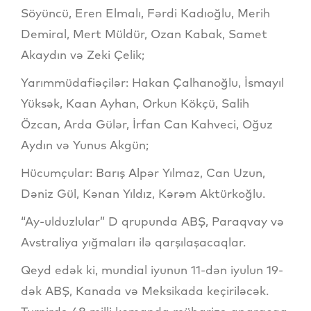
Söyüncü, Eren Elmalı, Fərdi Kadıoğlu, Merih
Demiral, Mert Müldür, Ozan Kabak, Samet
Akaydın və Zeki Çelik;
Yarımmüdafiəçilər: Hakan Çalhanoğlu, İsmayıl
Yüksək, Kaan Ayhan, Orkun Kökçü, Salih
Özcan, Arda Gülər, İrfan Can Kahveci, Oğuz
Aydın və Yunus Akgün;
Hücumçular: Barış Alpər Yılmaz, Can Uzun,
Dəniz Gül, Kənan Yıldız, Kərəm Aktürkoğlu.
“Ay-ulduzlular” D qrupunda ABŞ, Paraqvay və
Avstraliya yığmaları ilə qarşılaşacaqlar.
Qeyd edək ki, mundial iyunun 11-dən iyulun 19-
dək ABŞ, Kanada və Meksikada keçiriləcək.