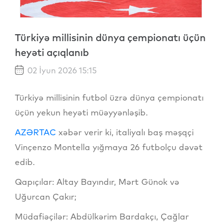
Türkiyə millisinin dünya çempionatı üçün
heyəti açıqlanıb
02 İyun 2026 15:15
Türkiyə millisinin futbol üzrə dünya çempionatı
üçün yekun heyəti müəyyənləşib.
AZƏRTAC
xəbər verir ki, italiyalı baş məşqçi
Vinçenzo Montella yığmaya 26 futbolçu dəvət
edib.
Qapıçılar: Altay Bayındır, Mərt Günok və
Uğurcan Çakır;
Müdafiəçilər: Abdülkərim Bardakçı, Çağlar