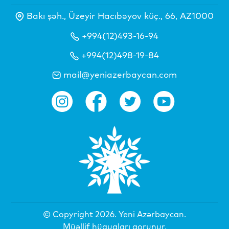
Bakı şəh., Üzeyir Hacıbəyov küç., 66, AZ1000
+994(12)493-16-94
+994(12)498-19-84
mail@yeniazerbaycan.com
© Copyright 2026.
Yeni Azərbaycan
.
Müəllif hüquqları qorunur.