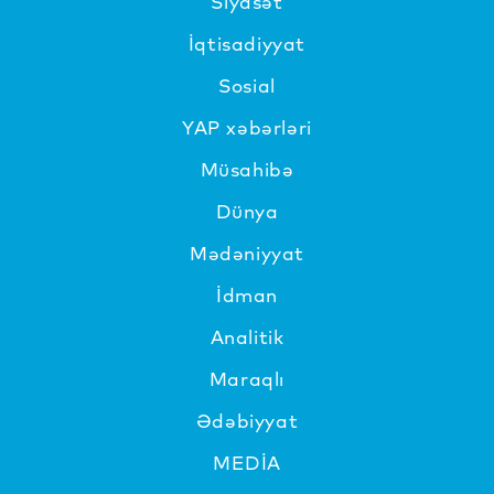
Siyasət
İqtisadiyyat
Sosial
YAP xəbərləri
Müsahibə
Dünya
Mədəniyyat
İdman
Analitik
Maraqlı
Ədəbiyyat
MEDİA