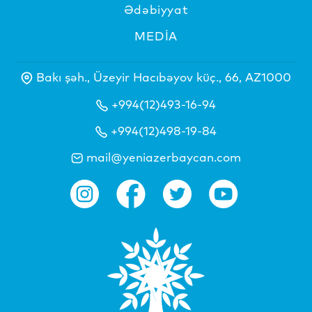
Ədəbiyyat
MEDİA
Bakı şəh., Üzeyir Hacıbəyov küç., 66, AZ1000
+994(12)493-16-94
+994(12)498-19-84
mail@yeniazerbaycan.com