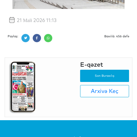
21 Май 2026 11:13
Paylaş:
Baxılıb: 456 dəfə
E-qəzet
Son Buraxılış
Arxivə Keç