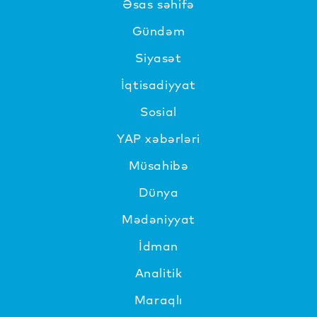
Əsas səhifə
Gündəm
Siyasət
İqtisadiyyat
Sosial
YAP xəbərləri
Müsahibə
Dünya
Mədəniyyat
İdman
Analitik
Maraqlı