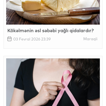
Kökəlmənin əsl səbəbi yağlı qidalardır?
Maraqli
03 Fevral 2026 23:39