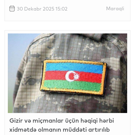
Maraqli
30 Dekabr 2025 15:02
Gizir və miçmanlar üçün həqiqi hərbi
xidmətdə olmanın müddəti artırılıb