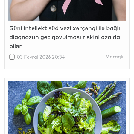
Süni intellekt süd vəzi xərçəngi ilə bağlı
diaqnozun gec qoyulması riskini azalda
bilər
Maraqli
03 Fevral 2026 20:34