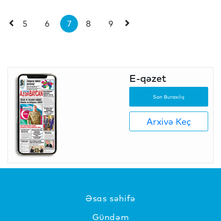
5
6
7
8
9
E-qəzet
Son Buraxılış
Arxivə Keç
Əsas səhifə
Gündəm