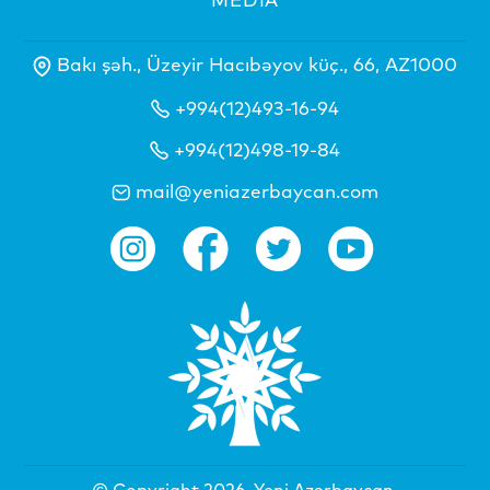
Bakı şəh., Üzeyir Hacıbəyov küç., 66, AZ1000
+994(12)493-16-94
+994(12)498-19-84
mail@yeniazerbaycan.com
© Copyright 2026.
Yeni Azərbaycan
.