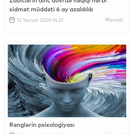
Zabitlərin dinc dövrdə həqiqi hərbi
xidmət müddəti 6 ay azaldılıb
Maraqli
12 Yanvar 2026 14:21
Rənglərin psixologiyası