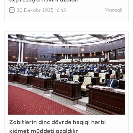
Maraqli
30 Dekabr 2025 16:43
Zabitlərin dinc dövrdə həqiqi hərbi
xidmət müddəti azaldılır