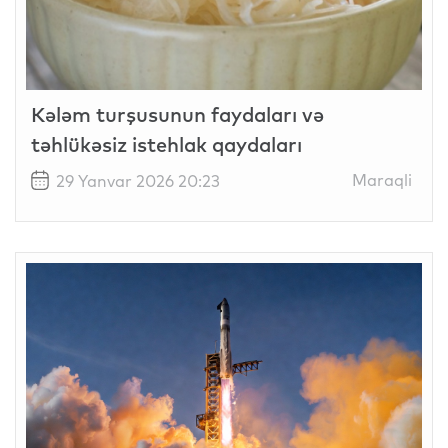
Kələm turşusunun faydaları və
təhlükəsiz istehlak qaydaları
Maraqli
29 Yanvar 2026 20:23