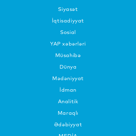
Siyasət
İqtisadiyyat
Sosial
YAP xəbərləri
Müsahibə
Dünya
Mədəniyyat
İdman
Analitik
Maraqlı
Ədəbiyyat
MEDİA