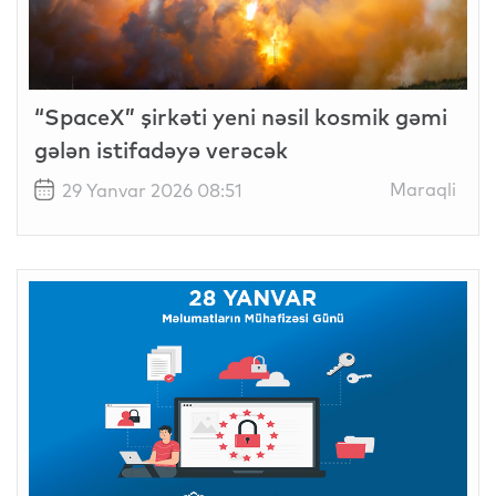
“SpaceX” şirkəti yeni nəsil kosmik gəmi
gələn istifadəyə verəcək
Maraqli
29 Yanvar 2026 08:51