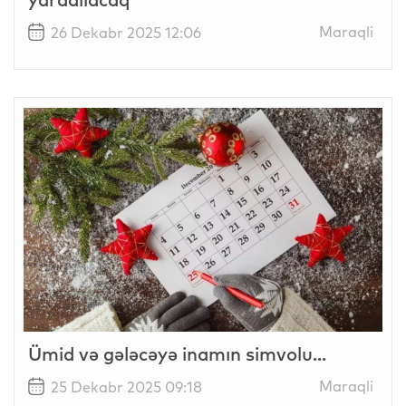
Maraqli
26 Dekabr 2025 12:06
Ümid və gələcəyə inamın simvolu...
Maraqli
25 Dekabr 2025 09:18