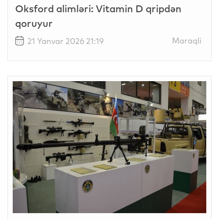
Oksford alimləri: Vitamin D qripdən
qoruyur
Maraqli
21 Yanvar 2026 21:19