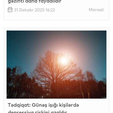
gəzinti daha faydalıdır
Maraqli
31 Dekabr 2025 16:22
Tədqiqat: Günəş işığı kişilərdə
depressiya riskini azaldır