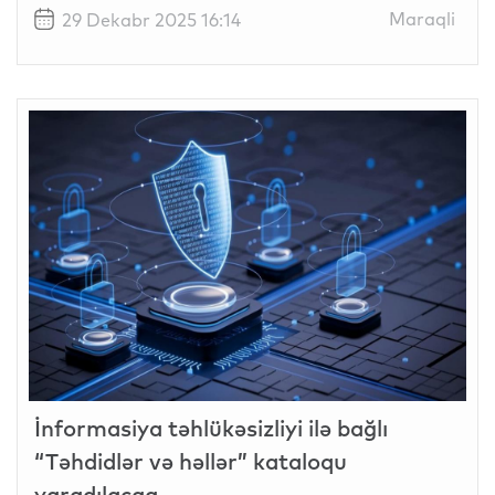
Maraqli
29 Dekabr 2025 16:14
İnformasiya təhlükəsizliyi ilə bağlı
“Təhdidlər və həllər” kataloqu
yaradılacaq