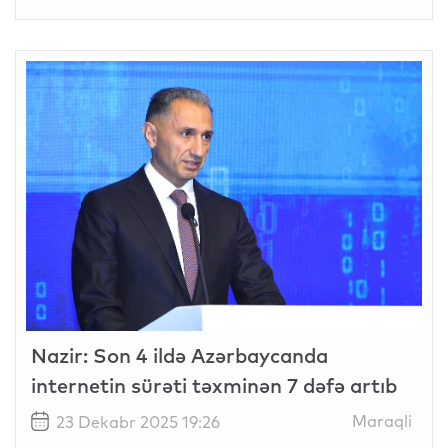
Nazir: Son 4 ildə Azərbaycanda
internetin sürəti təxminən 7 dəfə artıb
Maraqli
23 Dekabr 2025 19:26