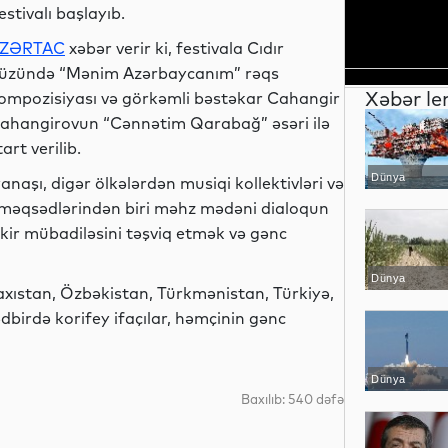
estivalı başlayıb.
ZƏRTAC
xəbər verir ki, festivala Cıdır
üzündə “Mənim Azərbaycanım” rəqs
Xəbər le
ompozisiyası və görkəmli bəstəkar Cahangir
ahangirovun “Cənnətim Qarabağ” əsəri ilə
tart verilib.
Dünya
yanaşı, digər ölkələrdən musiqi kollektivləri və
as məqsədlərindən biri məhz mədəni dialoqun
ikir mübadiləsini təşviq etmək və gənc
Dünya
zaxıstan, Özbəkistan, Türkmənistan, Türkiyə,
birdə korifey ifaçılar, həmçinin gənc
Dünya
Baxılıb: 540 dəfə