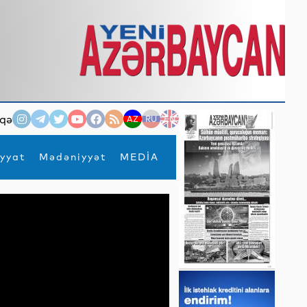
qə
AZ
RU
EN
yyat
Mədəniyyət
MEDİA
×