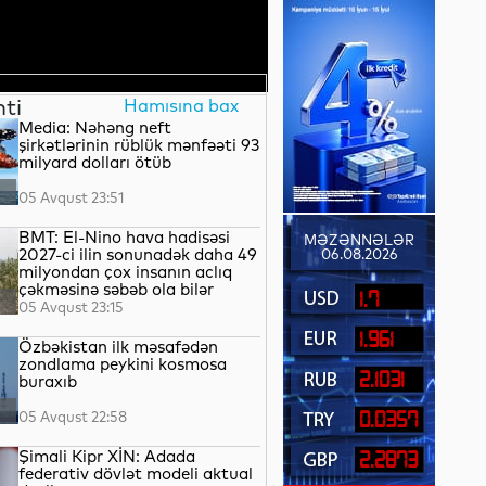
nti
Hamısına bax
Media: Nəhəng neft
şirkətlərinin rüblük mənfəəti 93
milyard dolları ötüb
05 Avqust 23:51
BMT: El-Nino hava hadisəsi
MƏZƏNNƏLƏR
2027-ci ilin sonunadək daha 49
06.08.2026
milyondan çox insanın aclıq
çəkməsinə səbəb ola bilər
1.7
05 Avqust 23:15
1.961
Özbəkistan ilk məsafədən
zondlama peykini kosmosa
2.1031
buraxıb
05 Avqust 22:58
0.0357
Şimali Kipr XİN: Adada
2.2873
federativ dövlət modeli aktual