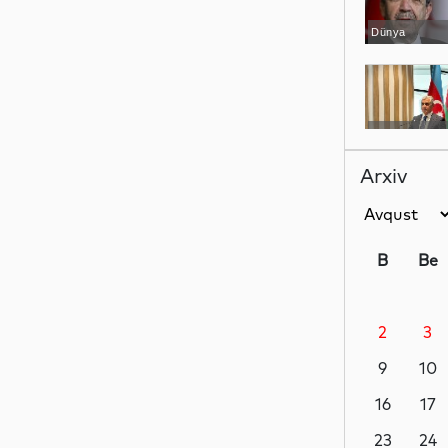
Dünya
YAP xəbərləri
Arxiv
İdman
B
Be
2
3
Dünya
9
10
16
17
İqtisadiyyat
23
24