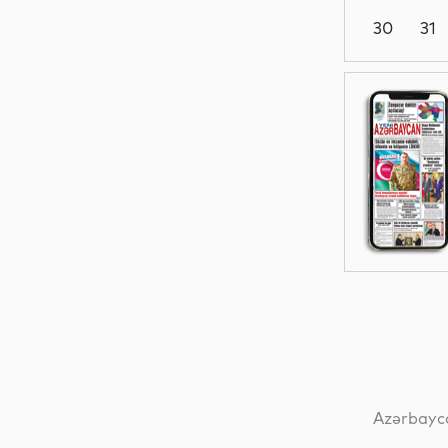
30
31
Dünya
Elm
İqtisadiyyat
Dünya
Azərbayca