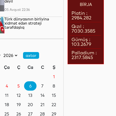
deyil
BİRJA
05 Avqust 22:36
Platin :
2984.282
Türk dünyasının birliyinə
xidmət edən strateji
Qızıl :
tərəfdaşlıq
7030.3585
05 Avqust 22:23
Gümüş :
103.2679
“Qarabağ” “Dinamo” ilə oyun
üçün Polşaya yola düşüb
Palladium :
2317.5845
05 Avqust 22:19
Ça
Ç
Ca
C
Ş
Pit Heqset ABŞ Silahlı
Qüvvələrinin əsas sursat
1
ehtiyatlarının tükəndiyini
təkzib edib
4
5
6
7
8
05 Avqust 21:57
11
12
13
14
15
Qızılın qiyməti 4200 dolları
ötüb
18
19
20
21
22
25
26
27
28
29
05 Avqust 21:37