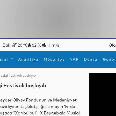
Bakı:
26 °C
62 %
11 m/s
Əla
sial
Analitika
Müsahibə
YAP
Dünya
Ədəbi
siqi Festivalı başlayıb
ya
İdman
Maraqlı
 Festivalı başlayıb
İdman
Yeni texnologiyalar
eydər Əliyev Fondunun və Mədəniyyət
azirliyinin təşkilatçılığı ilə mayın 14-də
uşada “Xarıbülbül” IX Beynəlxalq Musiqi