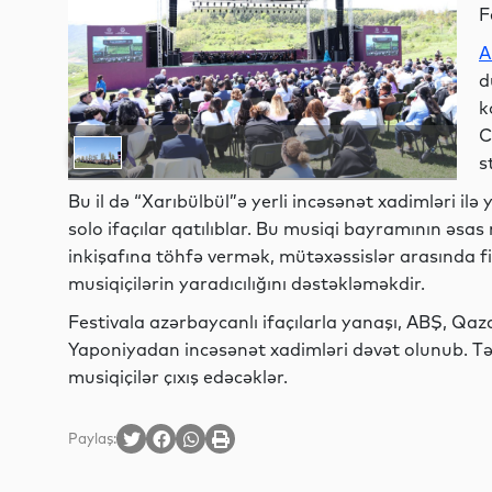
F
A
d
k
C
s
Bu il də “Xarıbülbül”ə yerli incəsənət xadimləri ilə 
solo ifaçılar qatılıblar. Bu musiqi bayramının əs
inkişafına töhfə vermək, mütəxəssislər arasında f
musiqiçilərin yaradıcılığını dəstəkləməkdir.
Festivala azərbaycanlı ifaçılarla yanaşı, ABŞ, Qa
Yaponiyadan incəsənət xadimləri dəvət olunub. Təd
musiqiçilər çıxış edəcəklər.
Paylaş: