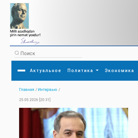
Актуальное
Политика
Экономика
Главная
/
Интервью
/
Главная
Литература
Политика
Обще
25.05.2026 [20:31]
Актуальное
МЕДИА
Внешняя политика
Тури
Экономика
Внутренняя политика
Наук
Аналитика
Рели
Культура
Прои
Интервью
Диас