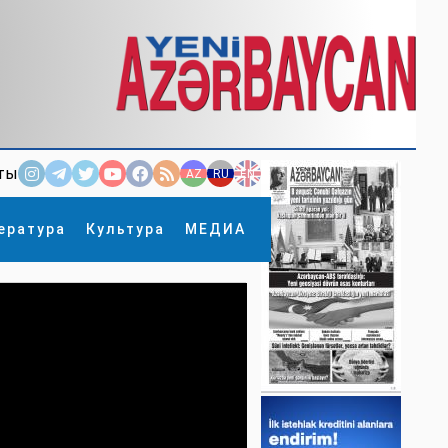
ты
AZ
RU
EN
ература
Культура
МЕДИА
×