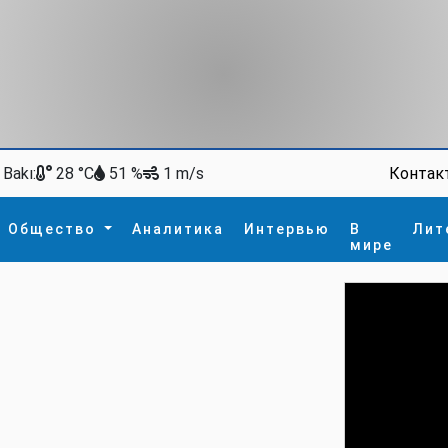
Bakı:
Контак
28 °C
51 %
1 m/s
Общество
Аналитика
Интервью
В
Лит
мире
ство
В мире
Спорт
Интересное
зм
İdman
Новые технологии
а
гия
сшествие
пора