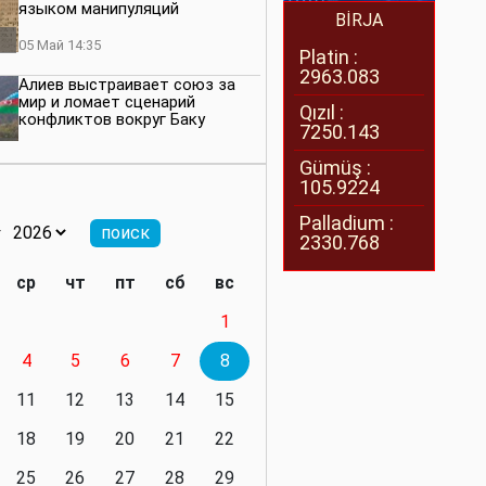
языком манипуляций
BİRJA
05 Май 14:35
Platin :
2963.083
Алиев выстраивает союз за
мир и ломает сценарий
Qızıl :
конфликтов вокруг Баку
7250.143
27 Апрель 14:07
Gümüş :
105.9224
Баку меняет правила. Страны
Южного Кавказа усиливают
Palladium :
значимость региона
2330.768
08 Апрель 14:28
ср
чт
пт
сб
вс
Глобальная игра сил:
1
нейтралитета больше не будет
4
5
6
7
8
11 Март 16:36
11
12
13
14
15
Видимо, действительно
президенту приходится все
18
19
20
21
22
делать самому
25
26
27
28
29