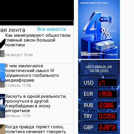
ая лента
Все новости
Как манипулируют обществом:
главный закон большой
политики
04 Август 16:44
В чем заключался
MƏZƏNNƏLƏR
политический смысл IV
08.08.2026
Шушинского глобального
медиафорума
1.7
21 Июль 17:08
1.9591
Заснуть в одной реальности,
проснуться в другой…
2.0816
Азербайджан в эпоху
алгоритмов
0.0356
08 Июль 17:51
Когда правда теряет голос,
2.2873
политика начинает говорить