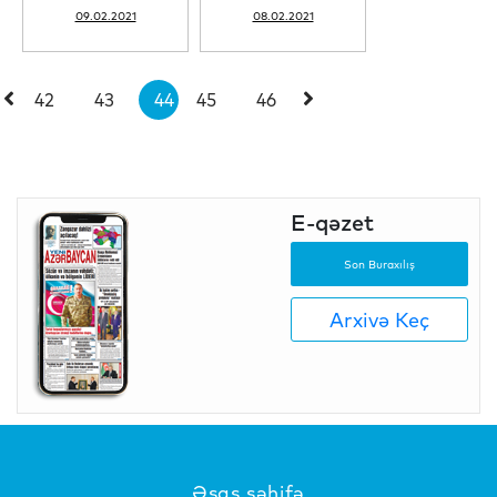
09.02.2021
08.02.2021
42
43
44
45
46
E-qəzet
Son Buraxılış
Arxivə Keç
Əsas səhifə