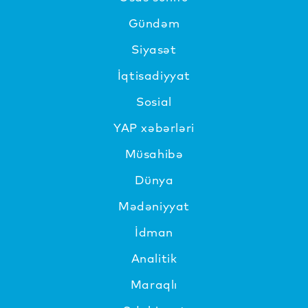
Gündəm
Siyasət
İqtisadiyyat
Sosial
YAP xəbərləri
Müsahibə
Dünya
Mədəniyyat
İdman
Analitik
Maraqlı