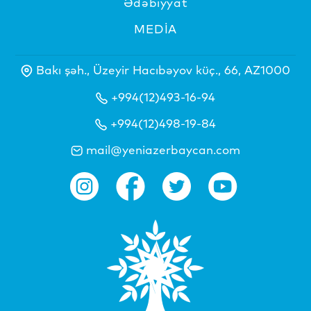
Ədəbiyyat
MEDİA
Bakı şəh., Üzeyir Hacıbəyov küç., 66, AZ1000
+994(12)493-16-94
+994(12)498-19-84
mail@yeniazerbaycan.com