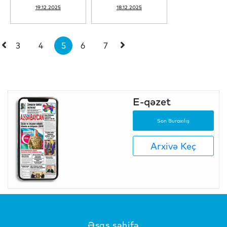
19.12.2025
18.12.2025
3
4
5
6
7
E-qəzet
Son Buraxılış
Arxivə Keç
Əsas səhifə