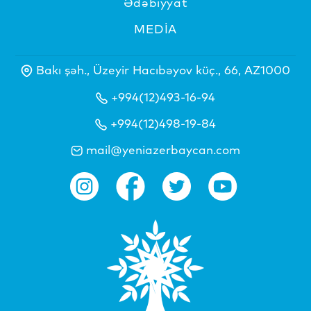
Ədəbiyyat
MEDİA
Bakı şəh., Üzeyir Hacıbəyov küç., 66, AZ1000
+994(12)493-16-94
+994(12)498-19-84
mail@yeniazerbaycan.com