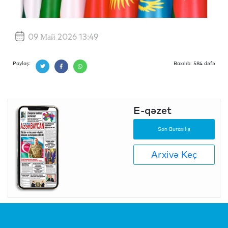
09 Май 2026 13:49
Paylaş:
Baxılıb: 584 dəfə
E-qəzet
Son Buraxılış
Arxivə Keç