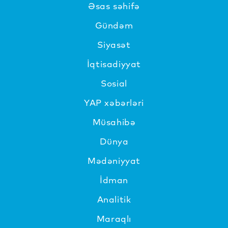
Əsas səhifə
Gündəm
Siyasət
İqtisadiyyat
Sosial
YAP xəbərləri
Müsahibə
Dünya
Mədəniyyat
İdman
Analitik
Maraqlı