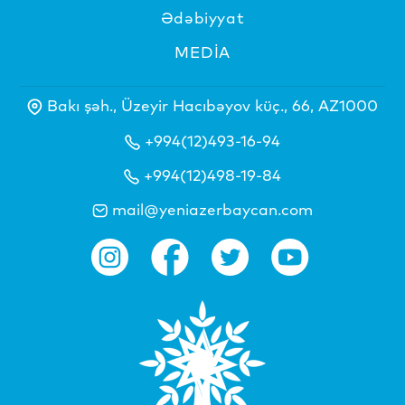
Ədəbiyyat
MEDİA
Bakı şəh., Üzeyir Hacıbəyov küç., 66, AZ1000
+994(12)493-16-94
+994(12)498-19-84
mail@yeniazerbaycan.com